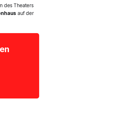
n des Theaters
enhaus
auf der
ten