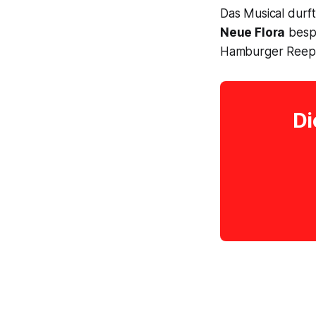
Das Musical durf
Neue Flora
bespi
Hamburger Reepe
Di