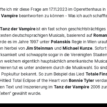
ffte ich mir diese Frage am 17.11.2023 im Operettenhaus 
r Vampire
beantworten zu können - Was ich auch schaffte
 Tanz der Vampire
ist ein fast schon geschichtsträchtiges
esten deutschsprachigen Musicals, basierend auf
Roman
rde es im Jahre 1997 unter
Polanskis
Regie in Wien urau
n hierbei von
Jim Steinman
und
Michael Kunze
. Sofort
ksamkeit und schwappte sogar in die Vereinigten Staate
 welchem eigentlich hauptsächlich amerikanische Musicals
ieren tut es unter anderem durch die Musikwahl. So sind
 Popkultur bekannt. So zum Beispiel das Lied
Totale Fin
Hitlied
Total Eclipse of the Heart
von
Bonnie Tyler
verdan
en Text und Inszenierung im
Tanz der Vampire
2006 z
Zeiten“
gewählt wurde.