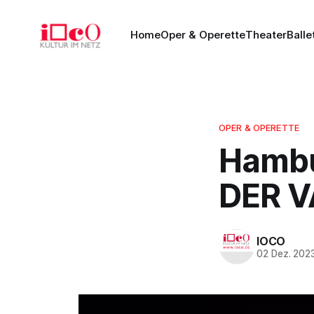
Home
Oper & Operette
Theater
Balle
OPER & OPERETTE
Hambu
DER V
IOCO
02 Dez. 202