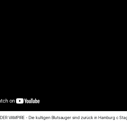
 DER VAMPIRE - Die kultigen Blutsauger sind zurück in Hamburg c Sta