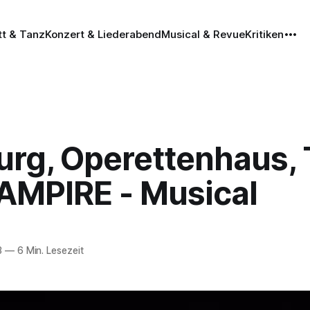
tt & Tanz
Konzert & Liederabend
Musical & Revue
Kritiken
rg, Operettenhaus,
AMPIRE - Musical
3
—
6 Min. Lesezeit