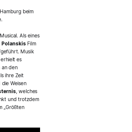
in Hamburg beim
.
 Musical. Als eines
 Polanskis
Film
fgeführt. Musik
 erhielt es
n an den
 ihre Zeit
 die Weisen
sternis
, welches
kt und trotzdem
um
„Größten