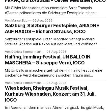
FRANÇOIS D’ASSISE – Olivier Messiaen, IOCO
Mit Olivier Messiaens monumentalem Saint François
d’Assise präsentieren die Salzburger Festspiele einen
außergewöhnlichen Opernabend. Romeo Castellucci gelingt
Von Marcel Bub
06 Aug. 2026
eine bildgewaltige Inszenierung, Maxime Pascal entfaltet
Salzburg, Salzburger Festspiele, ARIADNE
die komplexe Partitur eindrucksvoll, Philippe Sly berührt als
AUF NAXOS – Richard Strauss, IOCO
Franziskus.
Salzburger Festspiele: Ersan Mondtag verlegt Richard
Strauss' Ariadne auf Naxos auf den Mars und verbindet
Science-Fiction mit Opernklassik. Musikalisch überzeugt die
Von Daniela Zimmermann
06 Aug. 2026
Aufführung mit starken Solisten und den Wiener
Halfing, Immling-Festival, UN BALLO IN
Philharmonikern, szenisch bleibt der zweite Akt jedoch
MASCHERA – Giuseppe Verdi, IOCO
hinter den Erwartungen zurück.
Mit Un ballo in maschera gelingt dem Immling Festival eine
packende Verdi-Inszenierung zwischen Traum und
Wirklichkeit. Verena von Kerssenbrock verbindet
Von Daniela Zimmermann
06 Aug. 2026
psychologische Tiefe mit starken Bildern, getragen von
Wiesbaden, Rheingau Musik Festival,
einem spielfreudigen Ensemble und einer musikalisch
Kurhaus Wiesbaden, Konzert am 31. Juli,
überzeugenden Gesamtleistung.
IOCO
Ein Abend, an dem man das Atmen vergisst. Es gibt Musik,