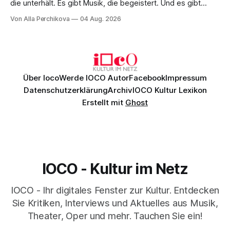
die unterhält. Es gibt Musik, die begeistert. Und es gibt
Musik, nach der man minutenlang kein Wort sagen kann.
Von Alla Perchikova
04 Aug. 2026
Genau so war der Abend im Kurhaus Wiesbaden, an dem
Johannes Brahms’ Erstes Klavierkonzert d-Moll op. 15 mit
Daniil
Über Ioco
Werde IOCO Autor
Facebook
Impressum
Datenschutzerklärung
Archiv
IOCO Kultur Lexikon
Erstellt mit
Ghost
IOCO - Kultur im Netz
IOCO - Ihr digitales Fenster zur Kultur. Entdecken
Sie Kritiken, Interviews und Aktuelles aus Musik,
Theater, Oper und mehr. Tauchen Sie ein!