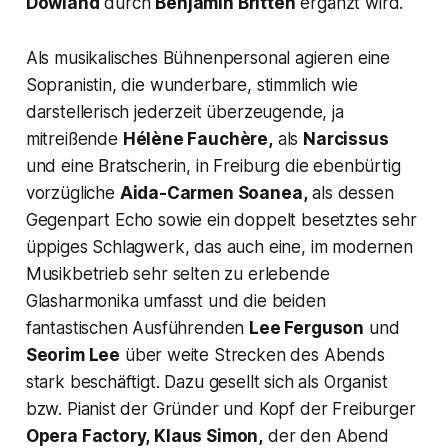
Dowland
durch
Benjamin Britten
ergänzt wird.
Als musikalisches Bühnenpersonal agieren eine
Sopranistin, die wunderbare, stimmlich wie
darstellerisch jederzeit überzeugende, ja
mitreißende
Hélène Fauchère,
als
Narcissus
und eine Bratscherin, in Freiburg die ebenbürtig
vorzügliche
Aida-Carmen Soanea,
als dessen
Gegenpart Echo sowie ein doppelt besetztes sehr
üppiges Schlagwerk, das auch eine, im modernen
Musikbetrieb sehr selten zu erlebende
Glasharmonika umfasst und die beiden
fantastischen Ausführenden
Lee Ferguson
und
Seorim Lee
über weite Strecken des Abends
stark beschäftigt. Dazu gesellt sich als Organist
bzw. Pianist der Gründer und Kopf der Freiburger
Opera Factory,
Klaus Simon,
der den Abend