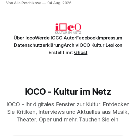
Von Alla Perchikova
04 Aug. 2026
Genau so war der Abend im Kurhaus Wiesbaden, an dem
Johannes Brahms’ Erstes Klavierkonzert d-Moll op. 15 mit
Daniil
Über Ioco
Werde IOCO Autor
Facebook
Impressum
Datenschutzerklärung
Archiv
IOCO Kultur Lexikon
Erstellt mit
Ghost
IOCO - Kultur im Netz
IOCO - Ihr digitales Fenster zur Kultur. Entdecken
Sie Kritiken, Interviews und Aktuelles aus Musik,
Theater, Oper und mehr. Tauchen Sie ein!