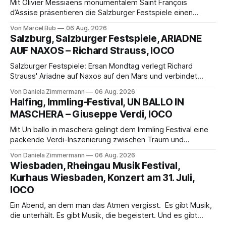
Mit Olivier Messiaens monumentalem Saint François
d’Assise präsentieren die Salzburger Festspiele einen
außergewöhnlichen Opernabend. Romeo Castellucci gelingt
Von Marcel Bub
06 Aug. 2026
eine bildgewaltige Inszenierung, Maxime Pascal entfaltet
Salzburg, Salzburger Festspiele, ARIADNE
die komplexe Partitur eindrucksvoll, Philippe Sly berührt als
AUF NAXOS – Richard Strauss, IOCO
Franziskus.
Salzburger Festspiele: Ersan Mondtag verlegt Richard
Strauss' Ariadne auf Naxos auf den Mars und verbindet
Science-Fiction mit Opernklassik. Musikalisch überzeugt die
Von Daniela Zimmermann
06 Aug. 2026
Aufführung mit starken Solisten und den Wiener
Halfing, Immling-Festival, UN BALLO IN
Philharmonikern, szenisch bleibt der zweite Akt jedoch
MASCHERA – Giuseppe Verdi, IOCO
hinter den Erwartungen zurück.
Mit Un ballo in maschera gelingt dem Immling Festival eine
packende Verdi-Inszenierung zwischen Traum und
Wirklichkeit. Verena von Kerssenbrock verbindet
Von Daniela Zimmermann
06 Aug. 2026
psychologische Tiefe mit starken Bildern, getragen von
Wiesbaden, Rheingau Musik Festival,
einem spielfreudigen Ensemble und einer musikalisch
Kurhaus Wiesbaden, Konzert am 31. Juli,
überzeugenden Gesamtleistung.
IOCO
Ein Abend, an dem man das Atmen vergisst. Es gibt Musik,
die unterhält. Es gibt Musik, die begeistert. Und es gibt
Musik, nach der man minutenlang kein Wort sagen kann.