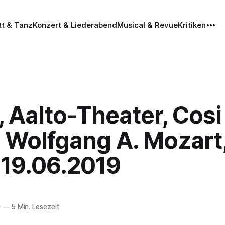
tt & Tanz
Konzert & Liederabend
Musical & Revue
Kritiken
 Aalto-Theater, Cosi
- Wolfgang A. Mozart
, 19.06.2019
9
—
5 Min. Lesezeit