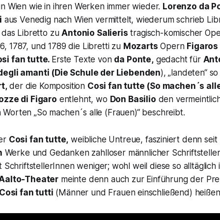
in Wien wie in ihren Werken immer wieder.
Lorenzo da P
i
aus Venedig nach Wien vermittelt, wiederum schrieb Libre
das Libretto zu
Antonio Salieris
tragisch-komischer Op
, 1787, und 1789 die Libretti zu
Mozarts
Opern
Figaros
si fan tutte.
Erste Texte von
da Ponte,
gedacht für
Anto
degli amanti (Die Schule der Liebenden
), „landeten“ so
t,
der die Komposition
Cosi fan tutte (So machen´s all
ozze di Figaro
entlehnt, wo
Don Basilio
den vermeintlic
 Worten „
So machen´s alle (Frauen)“
beschreibt.
per
Cosi fan tutte,
weibliche Untreue, fasziniert denn seit
n
Werke und Gedanken zahlloser männlicher Schriftsteller
 SchriftstellerInnen weniger; wohl weil diese so alltäglich i
Aalto-Theater
meinte denn auch zur Einführung der Pr
Cosi fan tutti
(Männer und Frauen einschließend) heißen