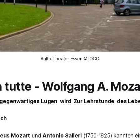
Aalto-Theater-Essen © IOCO
 tutte
- Wolfgang A. Moza
llgegenwärtiges Lügen wird Zur Lehrstunde des Lebe
sch
eus Mozart
und
Antonio Salieri
(1750-1825) kannten ei