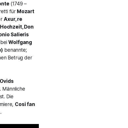
onte
(1749 –
tti für
Mozart
er
Axur, re
 Hochzeit, Don
nio Salieris
 bei
Wolfgang
e)
benannte;
hen Betrug der
Ovids
. Männliche
st. Die
emiere,
Cosi fan
.