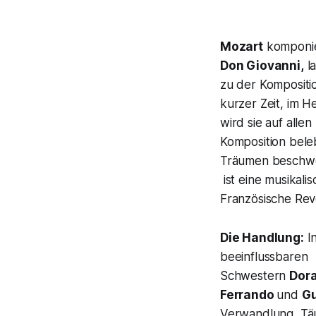
Mozart
komponi
Don Giovanni,
la
zu der Kompositi
kurzer Zeit, im H
wird sie auf alle
Komposition bele
Träumen beschwer
ist eine musikali
Französische Revo
Die Handlung:
I
beeinflussbare
Schwestern
Dor
Ferrando
und
Gu
Verwandlung, Täu