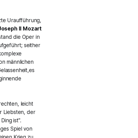
zte Uraufführung,
Joseph II Mozart
tand die Oper in
fgeführt; seither
komplexe
von männlichen
elassenheit,es
eginnende
echten, leicht
r Liebsten, der
Ding ist".
ges Spiel von
einen Krieg zu