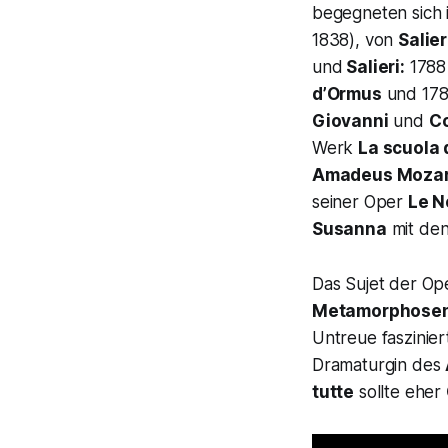
begegneten sich 
1838), von
Salier
und
Salieri:
1788 
d’Ormus
und 1786
Giovanni
und
Co
Werk
La scuola 
Amadeus Mozar
seiner Oper
Le N
Susanna
mit den
Das Sujet der O
Metamorphose
Untreue fasziniert
Dramaturgin des
tutte
sollte eher