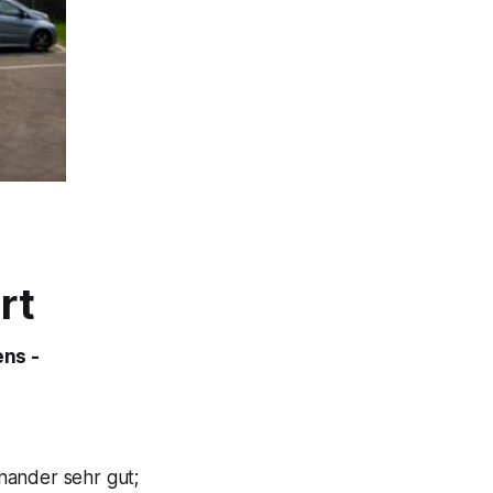
rt
ns -
nander sehr gut;