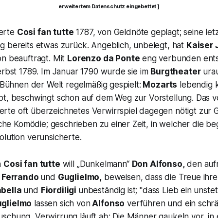
erweitertem Datenschutz eingebettet ]
erte
Cosi fan tutte
1787, von Geldnöte geplagt; seine let
g bereits etwas zurück. Angeblich, unbelegt, hat
Kaiser 
on beauftragt. Mit
Lorenzo da Ponte
eng verbunden ents
erbst 1789. Im Januar 1790 wurde sie im
Burgtheater
urau
n Bühnen der Welt regelmäßig gespielt:
Mozarts
lebendig 
bt, beschwingt schon auf dem Weg zur Vorstellung. Das 
te oft überzeichnetes Verwirrspiel dagegen nötigt zur G
sche Komödie; geschrieben zu einer Zeit, in welcher die b
lution verunsicherte.
n
Cosi fan tutte
will „Dunkelmann“
Don Alfonso,
den aufr
n
Ferrando
und
Guglielmo,
beweisen, dass die Treue ihre
abella
und
Fiordiligi
unbeständig ist; "
dass Lieb ein unstet 
glielmo
lassen sich von
Alfonso
verführen und ein schrä
schung, Verwirrung läuft ab: Die Männer gaukeln vor, in 