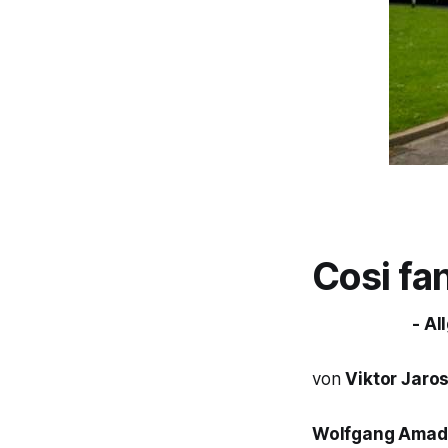
Cosi fan
- A
von
Viktor Jaro
Wolfgang Amad