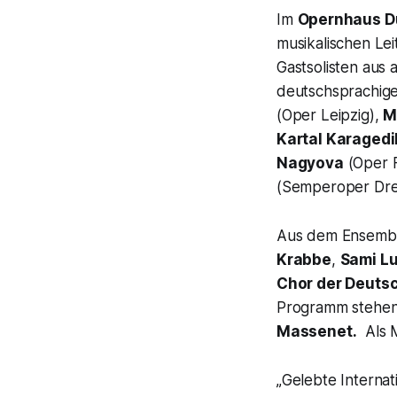
Im
Opernhaus D
musikalischen Le
Gastsolisten aus 
deutschsprachig
(Oper Leipzig),
M
Kartal Karagedi
Nagyova
(Oper F
(Semperoper Dr
Aus dem Ensembl
Krabbe
,
Sami Lu
Chor der Deuts
Programm stehen
Massenet.
Als M
„Gelebte Internat