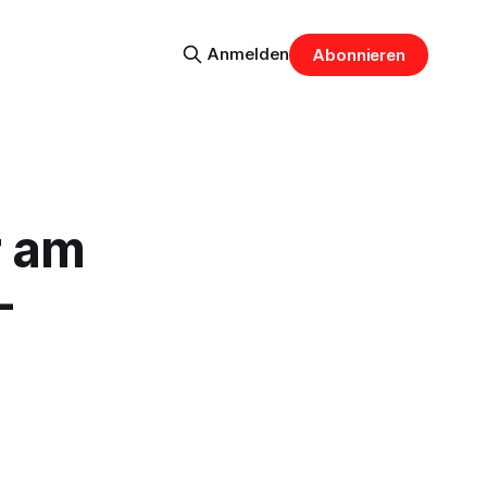
Anmelden
Abonnieren
r am
-