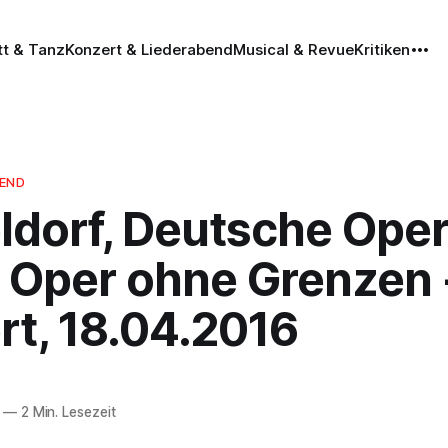
tt & Tanz
Konzert & Liederabend
Musical & Revue
Kritiken
BEND
ldorf, Deutsche Ope
, Oper ohne Grenzen 
rt, 18.04.2016
—
2 Min. Lesezeit