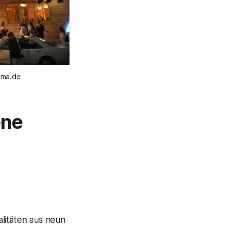
ama.de
ene
litäten aus neun