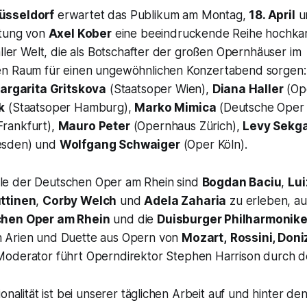
üsseldorf
erwartet das Publikum am Montag,
18. April
u
itung von
Axel Kober
eine beeindruckende Reihe hochkar
aller Welt, die als Botschafter der großen Opernhäuser im
en Raum für einen ungewöhnlichen Konzertabend sorgen
argarita Gritskova
(Staatsoper Wien),
Diana Haller
(Ope
k
(Staatsoper Hamburg),
Marko Mimica
(Deutsche Oper 
rankfurt),
Mauro Peter
(Opernhaus Zürich),
Levy Sekg
esden) und
Wolfgang Schwaiger
(Oper Köln).
e der Deutschen Oper am Rhein sind
Bogdan Baciu
,
Lui
ttinen
,
Corby Welch
und
Adela Zaharia
zu erleben, a
chen Oper am Rhein
und die
Duisburger Philharmonike
 Arien und Duette aus Opern von
Mozart,
Rossini, Doniz
oderator führt Operndirektor Stephen Harrison durch 
ionalität ist bei unserer täglichen Arbeit auf und hinter d