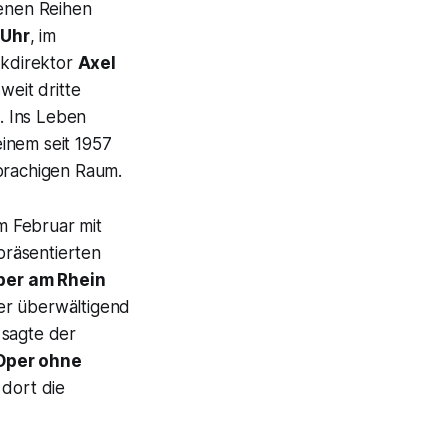
enen Reihen
 Uhr
, im
ikdirektor
Axel
eit dritte
t. Ins Leben
inem seit 1957
prachigen Raum.
m Februar mit
 präsentierten
per am Rhein
der überwältigend
 sagte der
Oper ohne
 dort die