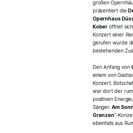
großen Opernhäu
präsentiert die
D
Opernhaus Düss
Kober
öffnet sic
Konzert einer Rei
gerufen wurde di
bestehenden Zus
Den Anfang von
einem von Gastsol
Konzert. Botscha
war dort der rum
positiven Energi
Sänger.
Am Sonnt
Grenzen
“-Konzer
ebenfalls aus Ru