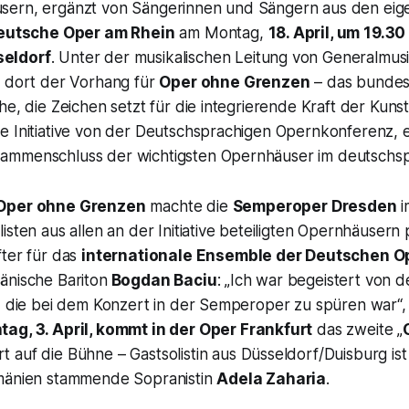
sern, ergänzt von Sängerinnen und Sängern aus den eig
eutsche Oper am Rhein
am Montag,
18. April, um 19.30
eldorf
. Unter der musikalischen Leitung von Generalmus
h dort der Vorhang für
Oper ohne Grenzen
– das bundesw
he, die Zeichen setzt für die integrierende Kraft der Kuns
e Initiative von der Deutschsprachigen Opernkonferenz, e
ammenschluss der wichtigsten Opernhäuser im deutschs
Oper ohne Grenzen
machte die
Semperoper Dresden
i
isten aus allen an der Initiative beteiligten Opernhäusern
fter für das
internationale Ensemble der Deutschen O
änische Bariton
Bogdan Baciu
: „Ich war begeistert von 
e, die bei dem Konzert in der Semperoper zu spüren war“,
ag, 3. April, kommt in der Oper Frankfurt
das zweite „
t auf die Bühne – Gastsolistin aus Düsseldorf/Duisburg ist
mänien stammende Sopranistin
Adela Zaharia
.