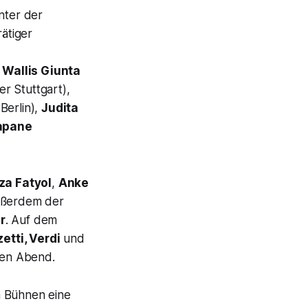
nter der
ätiger
:
Wallis Giunta
r Stuttgart),
Berlin),
Judita
apane
za Fatyol
,
Anke
ußerdem der
r
. Auf dem
etti, Verdi
und
den Abend.
en Bühnen eine