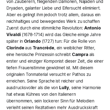
von Zauberern, fliegenden Dämonen, Najaden und
Dryaden, galanter Liebe und Eifersucht eliminiert.
Aber es gelingt ihm jedoch trotz allem, daraus ein
reichhaltiges und bewegendes Werk zu schaffen
Zuerst durch eine stimmliche Revolution:
Antonio
Vivaldi
(1678-1714) wird das Gleiche einige Jahre
später in
Orlando
(1727) tun: Für die Rolle von
Clorinde
aus
Trancrède
, ein weiblicher Ritter,
eine heroische Prinzessin schreibt
Campra
als
erster und einziger Komponist dieser Zeit, die einer
tiefen Frauenstimme gewidmet ist. Mit diesem
originalen Tonmaterial versucht er Pathos zu
erreichen. Seine Sprache ist reicher und
ausdrucksvoller als die von
Lully
, seine Harmonie
hat etwas Kühnes von den Italienern
übernommen, sein lockerer Sinn für Melodien
verleiht seinen Rezitativen mehr Ausdruckskraft