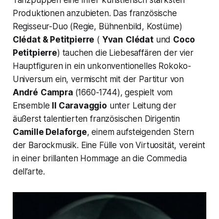
Tanzpuppen eine ihrer künstlerisch stärksten
Produktionen anzubieten. Das französische
Regisseur-Duo (Regie, Bühnenbild, Kostüme)
Clédat & Petitpierre
(
Yvan
Clédat
und
Coco
Petitpierre
) tauchen die Liebesaffären der vier
Hauptfiguren in ein unkonventionelles Rokoko-
Universum ein, vermischt mit der Partitur von
André
Campra
(1660-1744), gespielt vom
Ensemble
Il Caravaggio
unter Leitung der
äußerst talentierten französischen Dirigentin
Camille Delaforge
, einem aufsteigenden Stern
der Barockmusik. Eine Fülle von Virtuosität, vereint
in einer brillanten Hommage an die Commedia
dell’arte.