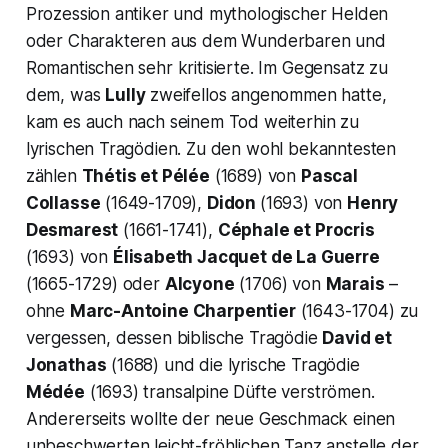
Prozession antiker und mythologischer Helden
oder Charakteren aus dem Wunderbaren und
Romantischen sehr kritisierte. Im Gegensatz zu
dem, was
Lully
zweifellos angenommen hatte,
kam es auch nach seinem Tod weiterhin zu
lyrischen Tragödien. Zu den wohl bekanntesten
zählen
Thétis et Pélée
(1689) von
Pascal
Collasse
(1649-1709),
Didon
(1693) von
Henry
Desmarest
(1661-1741),
Céphale et Procris
(1693) von
Élisabeth Jacquet de La Guerre
(1665-1729) oder
Alcyone
(1706) von
Marais
–
ohne
Marc-Antoine Charpentier
(1643-1704) zu
vergessen, dessen biblische Tragödie
David et
Jonathas
(1688) und die lyrische Tragödie
Médée
(1693) transalpine Düfte verströmen.
Andererseits wollte der neue Geschmack einen
unbeschwerten leicht-fröhlichen Tanz anstelle der