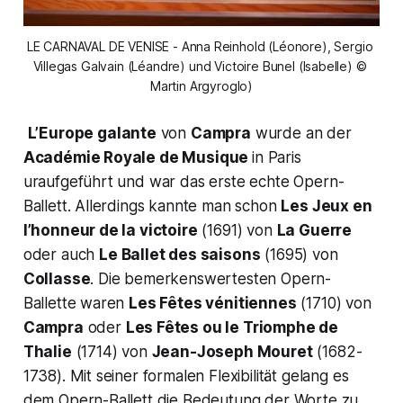
LE CARNAVAL DE VENISE - Anna Reinhold (Léonore), Sergio 
Villegas Galvain (Léandre) und Victoire Bunel (Isabelle) © 
Martin Argyroglo)
L’Europe galante
von
Campra
wurde an der
Académie Royale de Musique
in Paris
uraufgeführt und war das erste echte Opern-
Ballett. Allerdings kannte man schon
Les Jeux en
l’honneur de la victoire
(1691) von
La Guerre
oder auch
Le Ballet des saisons
(1695) von
Collasse
. Die bemerkenswertesten Opern-
Ballette waren
Les Fêtes vénitiennes
(1710) von
Campra
oder
Les Fêtes ou le Triomphe de
Thalie
(1714) von
Jean-Joseph Mouret
(1682-
1738). Mit seiner formalen Flexibilität gelang es
dem Opern-Ballett die Bedeutung der Worte zu