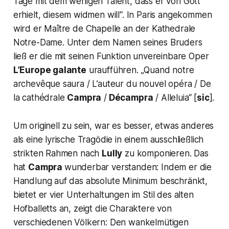
Tage mit dem wenigen Talent, dass er von Gott
erhielt,
diesem widmen will“.
In Paris angekommen
wird er Maître de Chapelle an der Kathedrale
Notre-Dame. Unter dem Namen seines Bruders
ließ er die mit seinen Funktion unvereinbare Oper
L’Europe galante
uraufführen.
„Quand notre
archevêque saura / L’auteur du nouvel opéra / De
la cathédrale
Campra
/
Décampra
/ Alleluia“
[
sic
].
Um originell zu sein, war es besser, etwas anderes
als eine lyrische Tragödie in einem ausschließlich
strikten Rahmen nach
Lully
zu komponieren. Das
hat
Campra
wunderbar verstanden: Indem er die
Handlung auf das absolute Minimum beschränkt,
bietet er vier Unterhaltungen im Stil des alten
Hofballetts an, zeigt die Charaktere von
verschiedenen Völkern: Den wankelmütigen