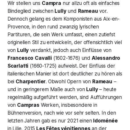
Wir stellen uns
Campra
nur allzu oft als einfaches
Bindeglied zwischen
Lully
und
Rameau
vor.
Dennoch gelang es dem Komponisten aus Aix-en-
Provence, in den rund zwanzig lyrischen
Partituren, die sein Werk umfasst, einen zutiefst
originellen Stil zu entwickeln, der offensichtlich viel
von
Lully
verdankt, jedoch auch Einflüsse von
Francesco
Cavalli
(1602-1676) und
Alessandro
Scarlatti
(1660-1725) aufweist. Der Einfluss der
italienischen Manier ist dort deutlicher zu hören als
bei
Charpentier
. Obwohl Opern von
Rameau
–
und in geringerem Maße auch von
Lully
– heute
regelmäßig aufgeführt werden, sind Aufführungen
von
Campras
Werken, insbesondere in
Bühnenversion, nach wie vor sehr selten. In den
letzten Jahren gab es nur 2021 einen
Idoménée
in Lille, 2015
Les Fêtes vénitiennes
an der