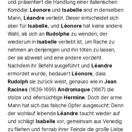
und präsentiert die Handlung einer italienischen
Komödie:
Léonore
und
Isabelle
sind in denselben
Mann,
Léandre
verliebt. Dieser entscheidet sich
aber für
Isabelle
, und
Léonore
hat keine andere
Wahl, als sich an
Rudolphe
zu wenden, der
wiederum in
Isabelle
verliebt ist, um Rache zu
nehmen an denjenigen und ihn töten zu lassen,
der sie abweist und eine andere vorzieht.
Nachdem ihr Befehl ausgeführt und
Léandre
ermordet wurde, bedauert
Léonore
,
dass
Rudolph
sie zurück weist, genauso wie in
Jean
Racines
(1639-1699)
Andromaque
(1667) die
stolze und eifersüchtige
Hermine
.
Doch der arme
Mann hat sich das falsche Opfer ausgesucht: Denn
der wohlauf lebende
Léandre
taucht wieder auf
und schlägt
Isabelle
vor, gemeinsam aus Venedig
zu fliehen und fernab ihrer Feinde die große Liebe