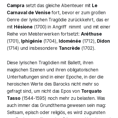
Campra
setzt das gleiche Abenteuer mit
Le
Carnaval de Venise
fort, bevor er zum großen
Genre der lyrischen Tragödie zurückkehrt, das er
mit
Hésione
(1700) in Angriff nimmt und mit einer
Reihe von Meisterwerken fortsetzt:
Aréthuse
(1701),
Iphigénie
(1704),
Idoménée
(1712),
Didon
(1714) und insbesondere
Tancrède
(1702).
Diese lyrischen Tragödien mit Ballett, ihren
magischen Szenen und ihren obligatorischen
Unterhaltungen sind in einer Epoche, in der die
heroischen Werte des Barocks nicht mehr so
gefragt sind, um nicht das Epos von
Torquato
Tasso
(1544-1595) noch mehr zu belasten. Was
auch immer das Grundthema gewesen sein mag:
Seltsam, episch oder religiös, es wird zugunsten