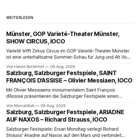
WEITERLESEN
Münster, GOP Varieté-Theater Münster,
SHOW CIRCUS, IOCO
Varieté trifft Zirkus Circus im GOP Varieté-Theater Münster
ist eine unterhaltsame Sommer-Schau für Jung und Alt Von
Hanns Butterhof Wenn sich im GOP Varieté-Theater
Von Hanns Butterhof
09 Aug. 2026
Münster der Vorhang zur neuen Show Circus hebt, erkundet
Salzburg, Salzburger Festspiele, SAINT
wohl auch eine junge Frau, wie es ist, wenn der Zirkus ins
FRANÇOIS D’ASSISE – Olivier Messiaen, IOCO
Varieté kommt.
Mit Olivier Messiaens monumentalem Saint François
d’Assise präsentieren die Salzburger Festspiele einen
außergewöhnlichen Opernabend. Romeo Castellucci gelingt
Von Marcel Bub
06 Aug. 2026
eine bildgewaltige Inszenierung, Maxime Pascal entfaltet
Salzburg, Salzburger Festspiele, ARIADNE
die komplexe Partitur eindrucksvoll, Philippe Sly berührt als
AUF NAXOS – Richard Strauss, IOCO
Franziskus.
Salzburger Festspiele: Ersan Mondtag verlegt Richard
Strauss' Ariadne auf Naxos auf den Mars und verbindet