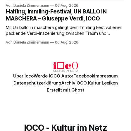
Science-Fiction mit Opernklassik. Musikalisch überzeugt die
Von Daniela Zimmermann
06 Aug. 2026
Aufführung mit starken Solisten und den Wiener
Halfing, Immling-Festival, UN BALLO IN
Philharmonikern, szenisch bleibt der zweite Akt jedoch
MASCHERA – Giuseppe Verdi, IOCO
hinter den Erwartungen zurück.
Mit Un ballo in maschera gelingt dem Immling Festival eine
packende Verdi-Inszenierung zwischen Traum und
Wirklichkeit. Verena von Kerssenbrock verbindet
Von Daniela Zimmermann
06 Aug. 2026
psychologische Tiefe mit starken Bildern, getragen von
einem spielfreudigen Ensemble und einer musikalisch
überzeugenden Gesamtleistung.
Über Ioco
Werde IOCO Autor
Facebook
Impressum
Datenschutzerklärung
Archiv
IOCO Kultur Lexikon
Erstellt mit
Ghost
IOCO - Kultur im Netz