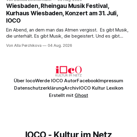
psychologische Tiefe mit starken Bildern, getragen von
Wiesbaden, Rheingau Musik Festival,
einem spielfreudigen Ensemble und einer musikalisch
Kurhaus Wiesbaden, Konzert am 31. Juli,
überzeugenden Gesamtleistung.
IOCO
Ein Abend, an dem man das Atmen vergisst. Es gibt Musik,
die unterhält. Es gibt Musik, die begeistert. Und es gibt
Musik, nach der man minutenlang kein Wort sagen kann.
Von Alla Perchikova
04 Aug. 2026
Genau so war der Abend im Kurhaus Wiesbaden, an dem
Johannes Brahms’ Erstes Klavierkonzert d-Moll op. 15 mit
Daniil
Über Ioco
Werde IOCO Autor
Facebook
Impressum
Datenschutzerklärung
Archiv
IOCO Kultur Lexikon
Erstellt mit
Ghost
IOCO - Kultur im Netz