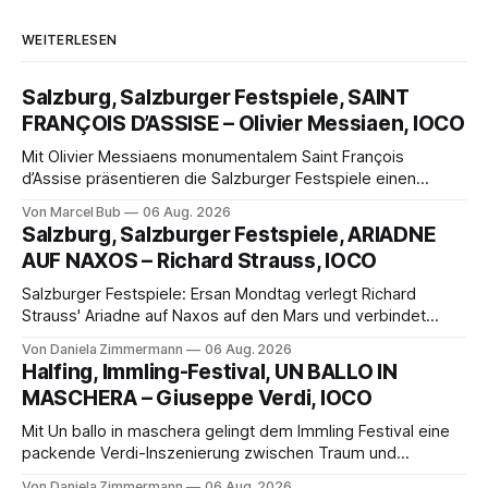
WEITERLESEN
Salzburg, Salzburger Festspiele, SAINT
FRANÇOIS D’ASSISE – Olivier Messiaen, IOCO
Mit Olivier Messiaens monumentalem Saint François
d’Assise präsentieren die Salzburger Festspiele einen
außergewöhnlichen Opernabend. Romeo Castellucci gelingt
Von Marcel Bub
06 Aug. 2026
eine bildgewaltige Inszenierung, Maxime Pascal entfaltet
Salzburg, Salzburger Festspiele, ARIADNE
die komplexe Partitur eindrucksvoll, Philippe Sly berührt als
AUF NAXOS – Richard Strauss, IOCO
Franziskus.
Salzburger Festspiele: Ersan Mondtag verlegt Richard
Strauss' Ariadne auf Naxos auf den Mars und verbindet
Science-Fiction mit Opernklassik. Musikalisch überzeugt die
Von Daniela Zimmermann
06 Aug. 2026
Aufführung mit starken Solisten und den Wiener
Halfing, Immling-Festival, UN BALLO IN
Philharmonikern, szenisch bleibt der zweite Akt jedoch
MASCHERA – Giuseppe Verdi, IOCO
hinter den Erwartungen zurück.
Mit Un ballo in maschera gelingt dem Immling Festival eine
packende Verdi-Inszenierung zwischen Traum und
Wirklichkeit. Verena von Kerssenbrock verbindet
Von Daniela Zimmermann
06 Aug. 2026