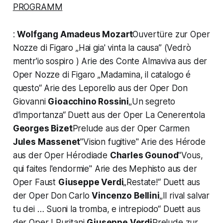
PROGRAMM
:
Wolfgang Amadeus Mozart
Ouvertüre zur Oper
Nozze di Figaro „Hai gia' vinta la causa” (Vedrò
mentr'io sospiro ) Arie des Conte Almaviva aus der
Oper Nozze di Figaro „Madamina, il catalogo é
questo“ Arie des Leporello aus der Oper Don
Giovanni
Gioacchino Rossini
„Un segreto
d’importanza“ Duett aus der Oper La Cenerentola
Georges Bizet
Prelude aus der Oper Carmen
Jules Massenet
"Vision fugitive" Arie des Hérode
aus der Oper Hérodiade
Charles Gounod
"Vous,
qui faites l'endormie" Arie des Mephisto aus der
Oper Faust
Giuseppe Verdi
„Restate!“ Duett aus
der Oper Don Carlo
Vincenzo Bellini
„Il rival salvar
tu dei … Suoni la tromba, e intrepiodo“ Duett aus
der Oper I Puritani
Giuseppe Verdi
Prelude zur