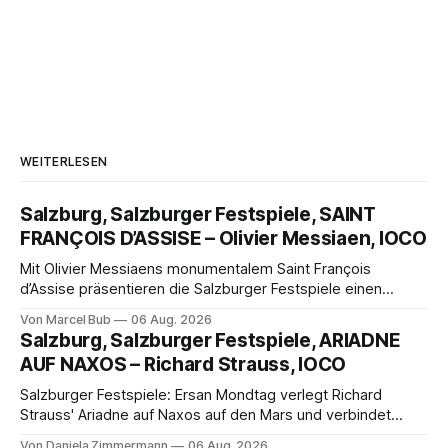
WEITERLESEN
Salzburg, Salzburger Festspiele, SAINT
FRANÇOIS D’ASSISE – Olivier Messiaen, IOCO
Mit Olivier Messiaens monumentalem Saint François
d’Assise präsentieren die Salzburger Festspiele einen
außergewöhnlichen Opernabend. Romeo Castellucci gelingt
Von Marcel Bub
06 Aug. 2026
eine bildgewaltige Inszenierung, Maxime Pascal entfaltet
Salzburg, Salzburger Festspiele, ARIADNE
die komplexe Partitur eindrucksvoll, Philippe Sly berührt als
AUF NAXOS – Richard Strauss, IOCO
Franziskus.
Salzburger Festspiele: Ersan Mondtag verlegt Richard
Strauss' Ariadne auf Naxos auf den Mars und verbindet
Science-Fiction mit Opernklassik. Musikalisch überzeugt die
Von Daniela Zimmermann
06 Aug. 2026