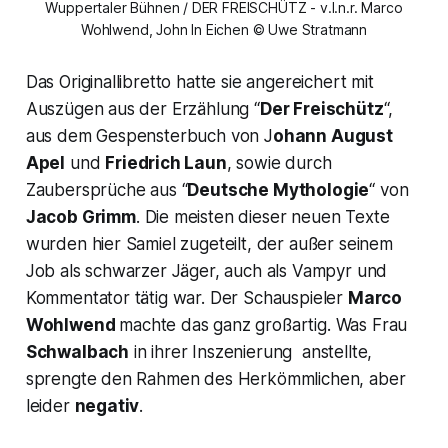
Wuppertaler Bühnen / DER FREISCHÜTZ - v.l.n.r. Marco
Wohlwend, John In Eichen © Uwe Stratmann
Das Originallibretto hatte sie angereichert mit
Auszügen aus der Erzählung “
Der Freischütz
“,
aus dem Gespensterbuch von J
ohann August
Apel
und
Friedrich Laun
, sowie durch
Zaubersprüche aus “
Deutsche Mythologie
“ von
Jacob Grimm
. Die meisten dieser neuen Texte
wurden hier Samiel zugeteilt, der außer seinem
Job als schwarzer Jäger, auch als Vampyr und
Kommentator tätig war. Der Schauspieler
Marco
Wohlwend
machte das ganz großartig. Was Frau
Schwalbach
in ihrer Inszenierung anstellte,
sprengte den Rahmen des Herkömmlichen, aber
leider
negativ
.