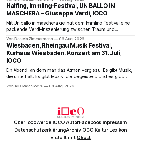
Aufführung mit starken Solisten und den Wiener
Halfing, Immling-Festival, UN BALLO IN
Philharmonikern, szenisch bleibt der zweite Akt jedoch
MASCHERA – Giuseppe Verdi, IOCO
hinter den Erwartungen zurück.
Mit Un ballo in maschera gelingt dem Immling Festival eine
packende Verdi-Inszenierung zwischen Traum und
Wirklichkeit. Verena von Kerssenbrock verbindet
Von Daniela Zimmermann
06 Aug. 2026
psychologische Tiefe mit starken Bildern, getragen von
Wiesbaden, Rheingau Musik Festival,
einem spielfreudigen Ensemble und einer musikalisch
Kurhaus Wiesbaden, Konzert am 31. Juli,
überzeugenden Gesamtleistung.
IOCO
Ein Abend, an dem man das Atmen vergisst. Es gibt Musik,
die unterhält. Es gibt Musik, die begeistert. Und es gibt
Musik, nach der man minutenlang kein Wort sagen kann.
Von Alla Perchikova
04 Aug. 2026
Genau so war der Abend im Kurhaus Wiesbaden, an dem
Johannes Brahms’ Erstes Klavierkonzert d-Moll op. 15 mit
Daniil
Über Ioco
Werde IOCO Autor
Facebook
Impressum
Datenschutzerklärung
Archiv
IOCO Kultur Lexikon
Erstellt mit
Ghost