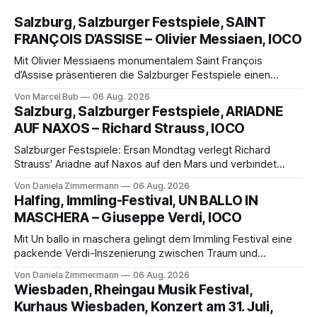
Salzburg, Salzburger Festspiele, SAINT
FRANÇOIS D’ASSISE – Olivier Messiaen, IOCO
Mit Olivier Messiaens monumentalem Saint François
d’Assise präsentieren die Salzburger Festspiele einen
außergewöhnlichen Opernabend. Romeo Castellucci gelingt
Von Marcel Bub
06 Aug. 2026
eine bildgewaltige Inszenierung, Maxime Pascal entfaltet
Salzburg, Salzburger Festspiele, ARIADNE
die komplexe Partitur eindrucksvoll, Philippe Sly berührt als
AUF NAXOS – Richard Strauss, IOCO
Franziskus.
Salzburger Festspiele: Ersan Mondtag verlegt Richard
Strauss' Ariadne auf Naxos auf den Mars und verbindet
Science-Fiction mit Opernklassik. Musikalisch überzeugt die
Von Daniela Zimmermann
06 Aug. 2026
Aufführung mit starken Solisten und den Wiener
Halfing, Immling-Festival, UN BALLO IN
Philharmonikern, szenisch bleibt der zweite Akt jedoch
MASCHERA – Giuseppe Verdi, IOCO
hinter den Erwartungen zurück.
Mit Un ballo in maschera gelingt dem Immling Festival eine
packende Verdi-Inszenierung zwischen Traum und
Wirklichkeit. Verena von Kerssenbrock verbindet
Von Daniela Zimmermann
06 Aug. 2026
psychologische Tiefe mit starken Bildern, getragen von
Wiesbaden, Rheingau Musik Festival,
einem spielfreudigen Ensemble und einer musikalisch
Kurhaus Wiesbaden, Konzert am 31. Juli,
überzeugenden Gesamtleistung.