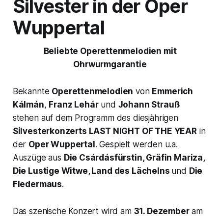
Silvester in der Oper
Wuppertal
Beliebte Operettenmelodien mit
Ohrwurmgarantie
Bekannte
Operettenmelodien
von
Emmerich
Kálmán
,
Franz Lehár
und
Johann Strauß
stehen auf dem Programm des diesjährigen
Silvesterkonzerts LAST NIGHT OF THE YEAR
in
der
Oper Wuppertal
. Gespielt werden u.a.
Auszüge aus
Die Csárdásfürstin, Gräfin Mariza,
Die Lustige Witwe, Land des Lächelns
und
Die
Fledermaus
.
Das szenische Konzert wird am
31. Dezember
am