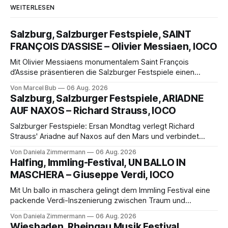
WEITERLESEN
Salzburg, Salzburger Festspiele, SAINT
FRANÇOIS D’ASSISE – Olivier Messiaen, IOCO
Mit Olivier Messiaens monumentalem Saint François
d’Assise präsentieren die Salzburger Festspiele einen
außergewöhnlichen Opernabend. Romeo Castellucci gelingt
Von Marcel Bub
06 Aug. 2026
eine bildgewaltige Inszenierung, Maxime Pascal entfaltet
Salzburg, Salzburger Festspiele, ARIADNE
die komplexe Partitur eindrucksvoll, Philippe Sly berührt als
AUF NAXOS – Richard Strauss, IOCO
Franziskus.
Salzburger Festspiele: Ersan Mondtag verlegt Richard
Strauss' Ariadne auf Naxos auf den Mars und verbindet
Science-Fiction mit Opernklassik. Musikalisch überzeugt die
Von Daniela Zimmermann
06 Aug. 2026
Aufführung mit starken Solisten und den Wiener
Halfing, Immling-Festival, UN BALLO IN
Philharmonikern, szenisch bleibt der zweite Akt jedoch
MASCHERA – Giuseppe Verdi, IOCO
hinter den Erwartungen zurück.
Mit Un ballo in maschera gelingt dem Immling Festival eine
packende Verdi-Inszenierung zwischen Traum und
Wirklichkeit. Verena von Kerssenbrock verbindet
Von Daniela Zimmermann
06 Aug. 2026
psychologische Tiefe mit starken Bildern, getragen von
Wiesbaden, Rheingau Musik Festival,