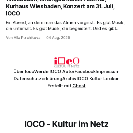
einem spielfreudigen Ensemble und einer musikalisch
Kurhaus Wiesbaden, Konzert am 31. Juli,
überzeugenden Gesamtleistung.
IOCO
Ein Abend, an dem man das Atmen vergisst. Es gibt Musik,
die unterhält. Es gibt Musik, die begeistert. Und es gibt
Musik, nach der man minutenlang kein Wort sagen kann.
Von Alla Perchikova
04 Aug. 2026
Genau so war der Abend im Kurhaus Wiesbaden, an dem
Johannes Brahms’ Erstes Klavierkonzert d-Moll op. 15 mit
Daniil
Über Ioco
Werde IOCO Autor
Facebook
Impressum
Datenschutzerklärung
Archiv
IOCO Kultur Lexikon
Erstellt mit
Ghost
IOCO - Kultur im Netz