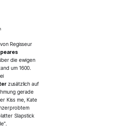
n
 von Regisseur
speares
über die ewigen
tand um 1600.
ei
ter
zusätzlich auf
ähmung
gerade
ner
Kiss me, Kate
tanzerprobtem
latter Slapstick
le"
.