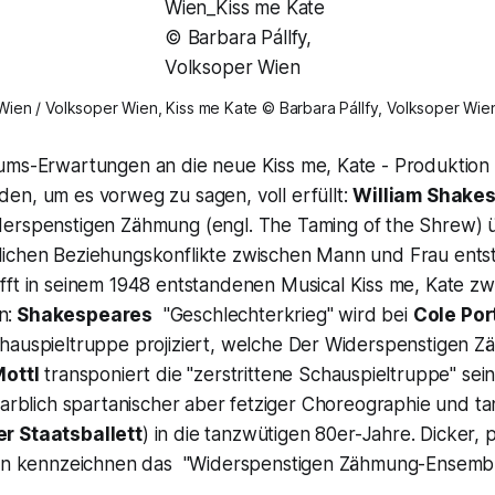
Wien / Volksoper Wien, Kiss me Kate © Barbara Pállfy, Volksoper Wie
kums-Erwartungen an die neue
Kiss me, Kate
- Produktion
en, um es vorweg zu sagen, voll erfüllt:
William Shake
derspenstigen Zähmung
(engl.
The Taming of the Shrew
) 
ichen Beziehungskonflikte zwischen Mann und Frau ents
fft in seinem 1948 entstandenen Musical
Kiss me, Kate
zw
n:
Shakespeares
"Geschlechterkrieg"
wird bei
Cole Por
hauspieltruppe
projiziert, welche
Der Widerspenstigen Z
ottl
transponiert die
"zerstrittene Schauspieltruppe"
sei
 farblich spartanischer aber fetziger Choreographie und 
r Staatsballett
)
in die tanzwütigen 80er-Jahre. Dicker, p
ben kennzeichnen das "
Widerspenstigen Zähmung-Ensemb