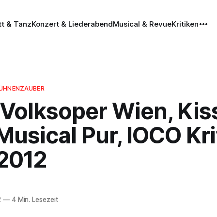
tt & Tanz
Konzert & Liederabend
Musical & Revue
Kritiken
BÜHNENZAUBER
 Volksoper Wien, Kis
Musical Pur, IOCO Kri
.2012
2
—
4 Min. Lesezeit