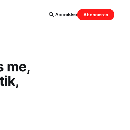
Anmelden
Abonnieren
s me,
tik,