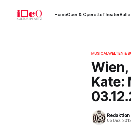
Home
Oper & Operette
Theater
Balle
MUSICALWELTEN & 
Wien,
Kate: 
03.12
Redaktion
05 Dez. 201