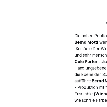
Die hohen Publi
Bernd Mottl
werd
Komödie
Der Wi
und sehr menschl
Cole Porter
scha
Handlungsebene
die Ebene der
Sc
aufführt:
Bernd M
- Produktion mit
Ensemble
(Wiene
wie schrille Far