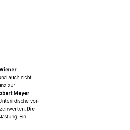
Wiener
nd auch nicht
anz zur
obert Meyer
nterirdische vor-
tzenwerten.
Die
lastung. Ein