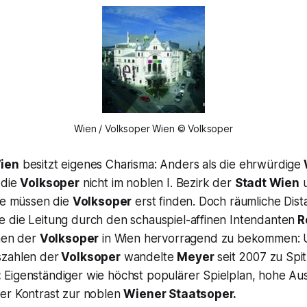
Wien / Volksoper Wien © Volksoper
ien
besitzt eigenes Charisma: Anders als die ehrwürdige
 die
Volksoper
nicht im noblen I. Bezirk der
Stadt Wien
u
ste müssen die
Volksoper
erst finden. Doch räumliche Dist
 die Leitung durch den schauspiel-affinen Intendanten
R
inen der
Volksoper
in Wien hervorragend zu bekommen: U
szahlen der
Volksoper
wandelte
Meyer
seit 2007 zu Spi
:
Eigenständiger wie höchst populärer Spielplan, hohe Aus
er Kontrast zur noblen
Wiener Staatsoper.