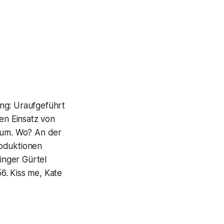
ung: Uraufgeführt
en Einsatz von
um. Wo? An der
roduktionen
inger Gürtel
56.
Kiss me, Kate