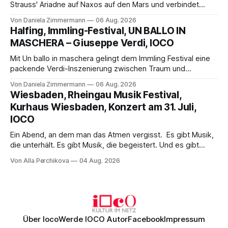
Strauss' Ariadne auf Naxos auf den Mars und verbindet
Science-Fiction mit Opernklassik. Musikalisch überzeugt die
Von Daniela Zimmermann
06 Aug. 2026
Aufführung mit starken Solisten und den Wiener
Halfing, Immling-Festival, UN BALLO IN
Philharmonikern, szenisch bleibt der zweite Akt jedoch
MASCHERA – Giuseppe Verdi, IOCO
hinter den Erwartungen zurück.
Mit Un ballo in maschera gelingt dem Immling Festival eine
packende Verdi-Inszenierung zwischen Traum und
Wirklichkeit. Verena von Kerssenbrock verbindet
Von Daniela Zimmermann
06 Aug. 2026
psychologische Tiefe mit starken Bildern, getragen von
Wiesbaden, Rheingau Musik Festival,
einem spielfreudigen Ensemble und einer musikalisch
Kurhaus Wiesbaden, Konzert am 31. Juli,
überzeugenden Gesamtleistung.
IOCO
Ein Abend, an dem man das Atmen vergisst. Es gibt Musik,
die unterhält. Es gibt Musik, die begeistert. Und es gibt
Musik, nach der man minutenlang kein Wort sagen kann.
Von Alla Perchikova
04 Aug. 2026
Genau so war der Abend im Kurhaus Wiesbaden, an dem
Johannes Brahms’ Erstes Klavierkonzert d-Moll op. 15 mit
Daniil
Über Ioco
Werde IOCO Autor
Facebook
Impressum