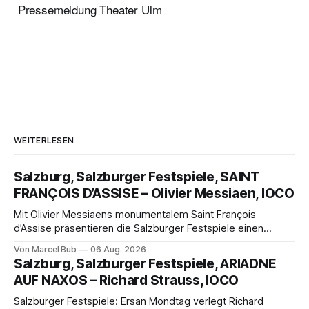
Pressemeldung Theater Ulm
WEITERLESEN
Salzburg, Salzburger Festspiele, SAINT
FRANÇOIS D’ASSISE – Olivier Messiaen, IOCO
Mit Olivier Messiaens monumentalem Saint François
d’Assise präsentieren die Salzburger Festspiele einen
außergewöhnlichen Opernabend. Romeo Castellucci gelingt
Von Marcel Bub
06 Aug. 2026
eine bildgewaltige Inszenierung, Maxime Pascal entfaltet
Salzburg, Salzburger Festspiele, ARIADNE
die komplexe Partitur eindrucksvoll, Philippe Sly berührt als
AUF NAXOS – Richard Strauss, IOCO
Franziskus.
Salzburger Festspiele: Ersan Mondtag verlegt Richard