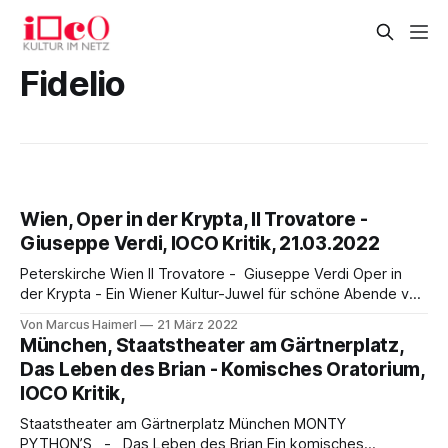
Fidelio
Wien, Oper in der Krypta, Il Trovatore -
Giuseppe Verdi, IOCO Kritik, 21.03.2022
Peterskirche Wien Il Trovatore - Giuseppe Verdi Oper in
der Krypta - Ein Wiener Kultur-Juwel für schöne Abende von
Marcus Haimerl Mit der Premiere von Giuseppe Verdis Il
Von Marcus Haimerl
21 März 2022
Trovatore nimmt sich Oper in der Krypta nicht nur eines
München, Staatstheater am Gärtnerplatz,
Werkes an, welches seit fast drei Jahrzehnten an der
Das Leben des Brian - Komisches Oratorium,
Wiener Staatsoper kaum gespielt
IOCO Kritik,
Staatstheater am Gärtnerplatz München MONTY
PYTHON’S - Das Leben des Brian Ein komisches