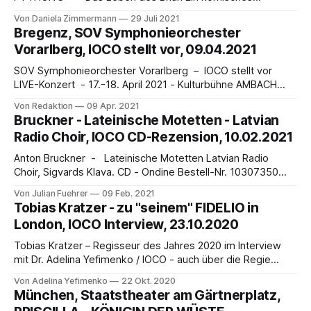
Oratorium von Daniela Zimmermann Keine Rezension sollte
Von Daniela Zimmermann
29 Juli 2021
mit einem Bravo beginnen; aber lassen Sie mich heute eine
Bregenz, SOV Symphonieorchester
Ausnahme von dieser Regel machen! Das Leben des Brian,
Vorarlberg, IOCO stellt vor, 09.04.2021
das "komische Oratorium", am Gärtnerplatztheater in
München: Welch packende
SOV Symphonieorchester Vorarlberg – IOCO stellt vor
LIVE-Konzert - 17.-18. April 2021 - Kulturbühne AMBACH
Das SOV Symphonieorchester Vorarlberg ist ein
Von Redaktion
09 Apr. 2021
professionelles Projektorchester mit Sitz in Bregenz. Es
Bruckner - Lateinische Motetten - Latvian
versteht sich als symphonischer Klangkörper des Landes
Radio Choir, IOCO CD-Rezension, 10.02.2021
Vorarlberg. Pro Saison spielt das Orchester einen Zyklus
von 6 Konzerten in Bregenz und Feldkirch. Dazu
Anton Bruckner - Lateinische Motetten Latvian Radio
Choir, Sigvards Klava. CD - Ondine Bestell-Nr. 10307350
von Julian Führer Anton Bruckner anders – Geistliche Chöre
Von Julian Fuehrer
09 Feb. 2021
in beeindruckender Aufnahme aus Lettland Anton Bruckner
Tobias Kratzer - zu "seinem" FIDELIO in
(1824-1896) - einerseits sehr bekannt, andererseits oft
London, IOCO Interview, 23.10.2020
unterschätzt - ist vielleicht auch verkannt. Seine großen
Symphonien sind heute noch Garant für seine
Tobias Kratzer – Regisseur des Jahres 2020 im Interview
mit Dr. Adelina Yefimenko / IOCO - auch über die Regie
"seines" Fidelio am Royal Opera House in London Im
Von Adelina Yefimenko
22 Okt. 2020
Beethoven-Jahr 2020 sollten in der ganzen Welt viele neue
München, Staatstheater am Gärtnerplatz,
Fidelioaufführungen stattfinden. Die Pandemie stoppte viele