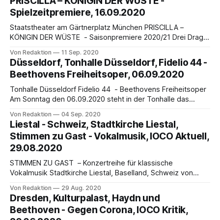
PRISCILLA – KÖNIGIN DER WÜSTE -
dieser Pläne, das Beethoven-Jahr als
Spielzeitpremiere, 16.09.2020
Staatstheater am Gärtnerplatz München PRISCILLA –
KÖNIGIN DER WÜSTE - Saisonpremiere 2020/21 Drei Drag-
Queens im australischen Outback - hier ein IOCO Bericht
Von Redaktion
11 Sep. 2020
aus 2018 Das Erfolgsmusical PRISCILLA – KÖNIGIN DER
Düsseldorf, Tonhalle Düsseldorf, Fidelio 44 -
WÜSTE ist ab dem 16. September 2020 wieder zurück am
Beethovens Freiheitsoper, 06.09.2020
Gärtnerplatztheater. Pandemiebedingt wird eine adaptierte
Fassung mit der originalen Bandbesetzung zu sehen
Tonhalle Düsseldorf Fidelio 44 - Beethovens Freiheitsoper
Am Sonntag den 06.09.2020 steht in der Tonhalle das
Sonderkonzert Fidelio 44 auf dem Programm, eine
Von Redaktion
04 Sep. 2020
halbszenische Aufführung des zweiten Akts von
Liestal - Schweiz, Stadtkirche Liestal,
Beethovens einziger Oper - sicher einer der Höhepunkte
Stimmen zu Gast - Vokalmusik, IOCO Aktuell,
der Konzertsaison 2020/21. Fidelio 44 bezieht sich auf eine
29.08.2020
symbolträchtige Fidelio-Aufführung
STIMMEN ZU GAST – Konzertreihe für klassische
Vokalmusik Stadtkirche Liestal, Baselland, Schweiz von
Renate Publig Die Schweiz lässt aufhorchen: In Liestal,
Von Redaktion
29 Aug. 2020
Kanton Baselland, wurde mit STIMMEN ZU GAST eine
Dresden, Kulturpalast, Haydn und
Konzertreihe für klassische Vokalmusik auf die Beine
Beethoven - Gegen Corona, IOCO Kritik,
gestellt, die klangliche Ausrufezeichen setzen soll.