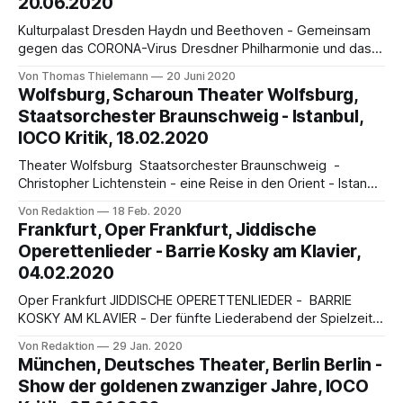
20.06.2020
Ausgehend vom Lied-Duo "Gesang und Klavier"
Kulturpalast Dresden Haydn und Beethoven - Gemeinsam
gegen das CORONA-Virus Dresdner Philharmonie und das
Ébène-Quartett von Thomas Thielemann Die in Sachsen
Von Thomas Thielemann
20 Juni 2020
verbindlichen Regelungen und ein kluges Hygienekonzept
Wolfsburg, Scharoun Theater Wolfsburg,
ermöglichte der Dresdner Philharmonie jeweils 498
Staatsorchester Braunschweig - Istanbul,
Besucher für öffentliche Veranstaltungen in den Konzertsaal
IOCO Kritik, 18.02.2020
des Kulturpalastes einzuladen. Einhaltung der
Abstandsregeln, ein rigides Einlass-
Theater Wolfsburg Staatsorchester Braunschweig -
Christopher Lichtenstein - eine Reise in den Orient - Istanbul
Sinfonie von Fazil Say - von Christian Biskup Das Scharoun-
Von Redaktion
18 Feb. 2020
Theater Wolfsburg ist eines der bedeutendsten
Frankfurt, Oper Frankfurt, Jiddische
Tourneetheater im deutschen Raum. Künstler wie Nigel
Operettenlieder - Barrie Kosky am Klavier,
Kennedy, Andris Nelsons, Thomas Hampson oder Joan
04.02.2020
Diego Florez standen schon auf der Bühne des von
Oper Frankfurt JIDDISCHE OPERETTENLIEDER - BARRIE
KOSKY AM KLAVIER - Der fünfte Liederabend der Spielzeit
2019/20 findet statt am Dienstag, 4. Februar 2020, 19.30
Von Redaktion
29 Jan. 2020
Uhr im Opernhaus. Bestritten wird das Programm mit
München, Deutsches Theater, Berlin Berlin -
Jiddischen Operettenliedern von Alma Sadé (Sopran) und
Show der goldenen zwanziger Jahre, IOCO
Helene Schneiderman (Mezzosopran), am Klavier begleitet