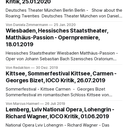
Kritik, 25.01.2020
von Barrie Kosky, Opernregisseur und
Deutsches Theater München Berlin Berlin - Show about the
Roaring Twenties Deutsches Theater München von Daniela
Zimmermann Die große Show der Goldenen Zwanziger
Von Daniela Zimmermann
25 Jan. 2020
Jahre: direkt aus dem Admiralspalast von Berlin nach
Wiesbaden, Hessisches Staatstheater,
München ins Deutsche Theater. Das Deutsche Theater
Matthäus-Passion - Opernpremiere,
München ist erste Adresse für Entertainment auf höchstem
18.01.2019
Niveau und Musical-Haus der
Hessisches Staatstheater Wiesbaden Matthäus-Passion -
Oper von Johann Sebastian Bach Szenisches Oratorium
Premiere Samstag, 18. Januar 2020 19.30 Uhr, weitere
Von Redaktion
30 Dez. 2019
Vorstellungstermine: 22. Januar & 31. Januar 2020 um 19.30
Kittsee, Sommerfestival Kittsee, Carmen -
Uhr Die Matthäus-Passion von Johann Sebastian Bach (1685
Georges Bizet, IOCO Kritik, 26.07.2019
– 1750) wird ab Samstag, den 18. Januar 2020 um 19.
Sommerfestival - Kittsee Carmen - Georges Bizet
Sommerfestival im romantischen Schloss Kittsee von
Marcus Haimerl In Österreich, in der nordburgenländischen
Von Marcus Haimerl
26 Juli 2019
Marktgemeinde Kittsee, im Dreiländereck Österreich-
Lemberg, Lviv National Opera, Lohengrin -
Ungarn-Slowakei, liegt in einer Parkanlage das
Richard Wagner, IOCO Kritik, 01.06.2019
namensgebende romantische Barockschloss Kittsee. Nach
einer fünfjährigen Pause bildet es seit 2017 wieder die
National Opera Lviv Lohengrin - Richard Wagner - Das