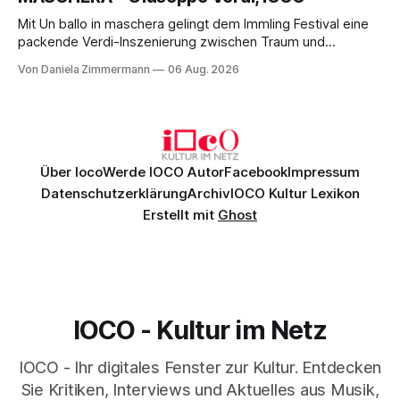
hinter den Erwartungen zurück.
Mit Un ballo in maschera gelingt dem Immling Festival eine
packende Verdi-Inszenierung zwischen Traum und
Wirklichkeit. Verena von Kerssenbrock verbindet
Von Daniela Zimmermann
06 Aug. 2026
psychologische Tiefe mit starken Bildern, getragen von
einem spielfreudigen Ensemble und einer musikalisch
überzeugenden Gesamtleistung.
Über Ioco
Werde IOCO Autor
Facebook
Impressum
Datenschutzerklärung
Archiv
IOCO Kultur Lexikon
Erstellt mit
Ghost
IOCO - Kultur im Netz
IOCO - Ihr digitales Fenster zur Kultur. Entdecken
Sie Kritiken, Interviews und Aktuelles aus Musik,