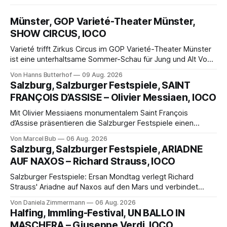
Münster, GOP Varieté-Theater Münster,
SHOW CIRCUS, IOCO
Varieté trifft Zirkus Circus im GOP Varieté-Theater Münster
ist eine unterhaltsame Sommer-Schau für Jung und Alt Von
Hanns Butterhof Wenn sich im GOP Varieté-Theater
Von Hanns Butterhof
09 Aug. 2026
Münster der Vorhang zur neuen Show Circus hebt, erkundet
Salzburg, Salzburger Festspiele, SAINT
wohl auch eine junge Frau, wie es ist, wenn der Zirkus ins
FRANÇOIS D’ASSISE – Olivier Messiaen, IOCO
Varieté kommt.
Mit Olivier Messiaens monumentalem Saint François
d’Assise präsentieren die Salzburger Festspiele einen
außergewöhnlichen Opernabend. Romeo Castellucci gelingt
Von Marcel Bub
06 Aug. 2026
eine bildgewaltige Inszenierung, Maxime Pascal entfaltet
Salzburg, Salzburger Festspiele, ARIADNE
die komplexe Partitur eindrucksvoll, Philippe Sly berührt als
AUF NAXOS – Richard Strauss, IOCO
Franziskus.
Salzburger Festspiele: Ersan Mondtag verlegt Richard
Strauss' Ariadne auf Naxos auf den Mars und verbindet
Science-Fiction mit Opernklassik. Musikalisch überzeugt die
Von Daniela Zimmermann
06 Aug. 2026
Aufführung mit starken Solisten und den Wiener
Halfing, Immling-Festival, UN BALLO IN
Philharmonikern, szenisch bleibt der zweite Akt jedoch
MASCHERA – Giuseppe Verdi, IOCO