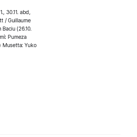
., 30.11. abd,
tt / Guillaume
 Baciu (26.10.
Mimì: Pumeza
nm) Musetta: Yuko