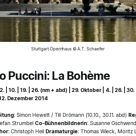
Stuttgart Opernhaus © A.T. Schaefer
 Puccini: La Bohème
. | 10. | 19. | 26. (nm + abd) | 29. Oktober | 4. | 26. | 30
 12. Dezember 2014
eitung
: Simon Hewett / Till Drömann (10.10., 30.11. abd)
Re
tefan Strumbel
Co-Bühnenbildnerin
: Susanne Gschwen
hor
: Christoph Heil
Dramaturgie
: Thomas Wieck, Moritz