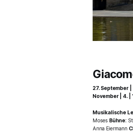
Giacomo
27. September | 2
November | 4. |
Musikalische L
Moses
Bühne
: S
Anna Eiermann
C