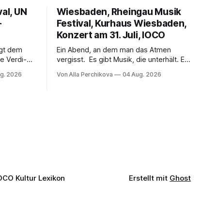
val, UN
Wiesbaden, Rheingau Musik
–
Festival, Kurhaus Wiesbaden,
Konzert am 31. Juli, IOCO
ngt dem
Ein Abend, an dem man das Atmen
e Verdi-
vergisst. Es gibt Musik, die unterhält. Es
 und
gibt Musik, die begeistert. Und es gibt
g. 2026
Von Alla Perchikova
04 Aug. 2026
ssenbrock
Musik, nach der man minutenlang kein
fe mit
Wort sagen kann. Genau so war der
n einem
Abend im Kurhaus Wiesbaden, an dem
einer
Johannes Brahms’ Erstes Klavierkonzert
d-Moll op. 15 mit Daniil
OCO Kultur Lexikon
Erstellt mit
Ghost