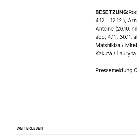
BESETZUNG:
Rod
4.12. , 12.12.), 
Antoine (26.10. nm
abd, 4.11., 30.11
Matshikiza / Mirel
Kakuta / Lauryna B
Pressemeldung O
WEITERLESEN