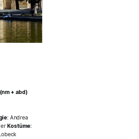
. (nm + abd)
gie
: Andrea
der
Kostüme
:
 Lobeck