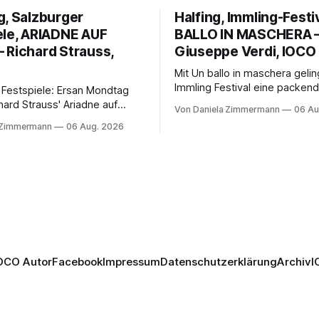
g, Salzburger
Halfing, Immling-Festi
ele, ARIADNE AUF
BALLO IN MASCHERA 
 Richard Strauss,
Giuseppe Verdi, IOCO
Mit Un ballo in maschera geli
Immling Festival eine packend
 Festspiele: Ersan Mondtag
Inszenierung zwischen Traum
hard Strauss' Ariadne auf
Von Daniela Zimmermann
06 Au
Wirklichkeit. Verena von Ker
den Mars und verbindet
 Zimmermann
06 Aug. 2026
verbindet psychologische Tie
ction mit Opernklassik.
starken Bildern, getragen vo
h überzeugt die Aufführung
spielfreudigen Ensemble und 
n Solisten und den Wiener
musikalisch überzeugenden
kern, szenisch bleibt der
Gesamtleistung.
 jedoch hinter den
n zurück.
OCO Autor
Facebook
Impressum
Datenschutzerklärung
Archiv
I