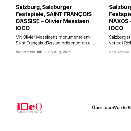
Salzburg, Salzburger
Salzbur
Festspiele, SAINT FRANÇOIS
Festspi
D’ASSISE – Olivier Messiaen,
NAXOS –
IOCO
IOCO
Mit Olivier Messiaens monumentalem
Salzburger
Saint François d’Assise präsentieren die
verlegt Ric
Salzburger Festspiele einen
Naxos auf 
Von Marcel Bub
06 Aug. 2026
Von Daniela
außergewöhnlichen Opernabend.
Science-Fi
Romeo Castellucci gelingt eine
Musikalisc
bildgewaltige Inszenierung, Maxime
mit starke
Pascal entfaltet die komplexe Partitur
Philharmoni
eindrucksvoll, Philippe Sly berührt als
zweite Akt
Franziskus.
Erwartunge
Über Ioco
Werde I