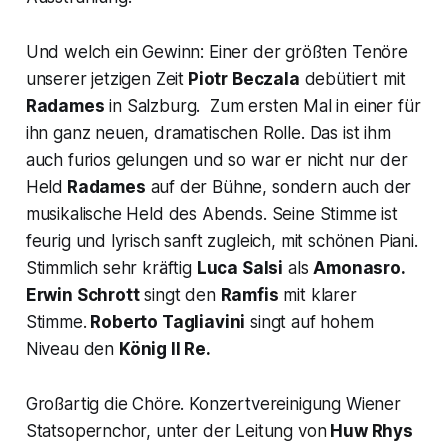
Und welch ein Gewinn: Einer der größten Tenöre
unserer jetzigen Zeit
Piotr Beczala
debütiert mit
Radames
in Salzburg. Zum ersten Mal in einer für
ihn ganz neuen, dramatischen Rolle. Das ist ihm
auch furios gelungen und so war er nicht nur der
Held
Radames
auf der Bühne, sondern auch der
musikalische Held des Abends. Seine Stimme ist
feurig und lyrisch sanft zugleich, mit schönen Piani.
Stimmlich sehr kräftig
Luca Salsi
als
Amonasro.
Erwin Schrott
singt den
Ramfis
mit klarer
Stimme.
Roberto Tagliavini
singt auf hohem
Niveau den
König Il Re.
Großartig die Chöre. Konzertvereinigung Wiener
Statsopernchor, unter der Leitung von
Huw Rhys