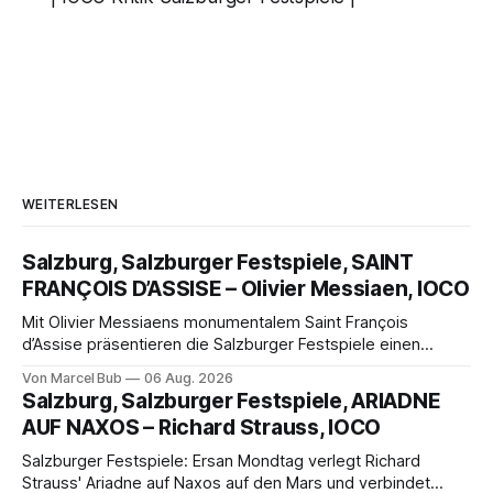
WEITERLESEN
Salzburg, Salzburger Festspiele, SAINT
FRANÇOIS D’ASSISE – Olivier Messiaen, IOCO
Mit Olivier Messiaens monumentalem Saint François
d’Assise präsentieren die Salzburger Festspiele einen
außergewöhnlichen Opernabend. Romeo Castellucci gelingt
Von Marcel Bub
06 Aug. 2026
eine bildgewaltige Inszenierung, Maxime Pascal entfaltet
Salzburg, Salzburger Festspiele, ARIADNE
die komplexe Partitur eindrucksvoll, Philippe Sly berührt als
AUF NAXOS – Richard Strauss, IOCO
Franziskus.
Salzburger Festspiele: Ersan Mondtag verlegt Richard
Strauss' Ariadne auf Naxos auf den Mars und verbindet