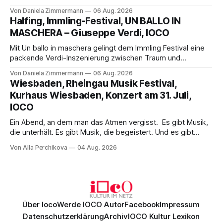
Science-Fiction mit Opernklassik. Musikalisch überzeugt die
Von Daniela Zimmermann
06 Aug. 2026
Aufführung mit starken Solisten und den Wiener
Halfing, Immling-Festival, UN BALLO IN
Philharmonikern, szenisch bleibt der zweite Akt jedoch
MASCHERA – Giuseppe Verdi, IOCO
hinter den Erwartungen zurück.
Mit Un ballo in maschera gelingt dem Immling Festival eine
packende Verdi-Inszenierung zwischen Traum und
Wirklichkeit. Verena von Kerssenbrock verbindet
Von Daniela Zimmermann
06 Aug. 2026
psychologische Tiefe mit starken Bildern, getragen von
Wiesbaden, Rheingau Musik Festival,
einem spielfreudigen Ensemble und einer musikalisch
Kurhaus Wiesbaden, Konzert am 31. Juli,
überzeugenden Gesamtleistung.
IOCO
Ein Abend, an dem man das Atmen vergisst. Es gibt Musik,
die unterhält. Es gibt Musik, die begeistert. Und es gibt
Musik, nach der man minutenlang kein Wort sagen kann.
Von Alla Perchikova
04 Aug. 2026
Genau so war der Abend im Kurhaus Wiesbaden, an dem
Johannes Brahms’ Erstes Klavierkonzert d-Moll op. 15 mit
Daniil
Über Ioco
Werde IOCO Autor
Facebook
Impressum
Datenschutzerklärung
Archiv
IOCO Kultur Lexikon