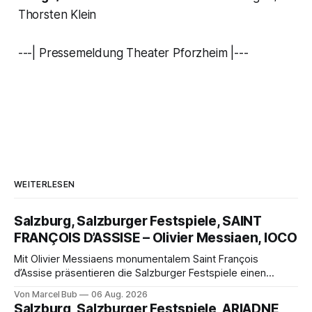
Thorsten Klein
---| Pressemeldung Theater Pforzheim |---
WEITERLESEN
Salzburg, Salzburger Festspiele, SAINT
FRANÇOIS D’ASSISE – Olivier Messiaen, IOCO
Mit Olivier Messiaens monumentalem Saint François
d’Assise präsentieren die Salzburger Festspiele einen
außergewöhnlichen Opernabend. Romeo Castellucci gelingt
Von Marcel Bub
06 Aug. 2026
eine bildgewaltige Inszenierung, Maxime Pascal entfaltet
Salzburg, Salzburger Festspiele, ARIADNE