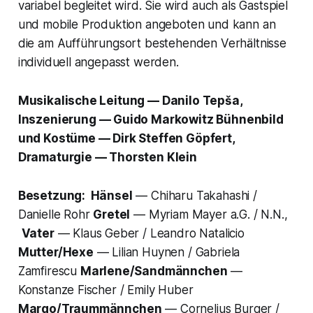
variabel begleitet wird. Sie wird auch als Gastspiel
und mobile Produktion angeboten und kann an
die am Aufführungsort bestehenden Verhältnisse
individuell angepasst werden.
Musikalische Leitung —
Danilo Tepša,
Inszenierung
— Guido Markowitz
Bühnenbild
und Kostüme
— Dirk Steffen Göpfert,
Dramaturgie
— Thorsten Klein
Besetzung: Hänsel
— Chiharu Takahashi /
Danielle Rohr
Gretel
— Myriam Mayer a.G. / N.N.,
Vater
— Klaus Geber / Leandro Natalicio
Mutter/Hexe
— Lilian Huynen / Gabriela
Zamfirescu
Marlene/Sandmännchen
—
Konstanze Fischer / Emily Huber
Margo/Traummännchen
— Cornelius Burger /