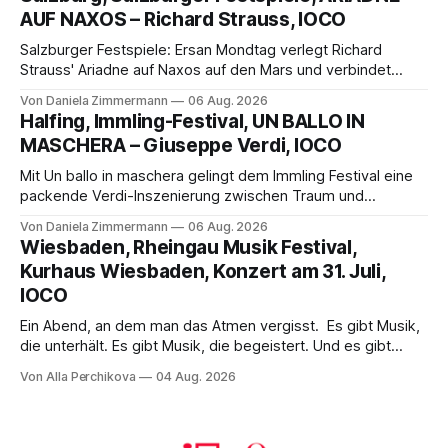
die komplexe Partitur eindrucksvoll, Philippe Sly berührt als
AUF NAXOS – Richard Strauss, IOCO
Franziskus.
Salzburger Festspiele: Ersan Mondtag verlegt Richard
Strauss' Ariadne auf Naxos auf den Mars und verbindet
Science-Fiction mit Opernklassik. Musikalisch überzeugt die
Von Daniela Zimmermann
06 Aug. 2026
Aufführung mit starken Solisten und den Wiener
Halfing, Immling-Festival, UN BALLO IN
Philharmonikern, szenisch bleibt der zweite Akt jedoch
MASCHERA – Giuseppe Verdi, IOCO
hinter den Erwartungen zurück.
Mit Un ballo in maschera gelingt dem Immling Festival eine
packende Verdi-Inszenierung zwischen Traum und
Wirklichkeit. Verena von Kerssenbrock verbindet
Von Daniela Zimmermann
06 Aug. 2026
psychologische Tiefe mit starken Bildern, getragen von
Wiesbaden, Rheingau Musik Festival,
einem spielfreudigen Ensemble und einer musikalisch
Kurhaus Wiesbaden, Konzert am 31. Juli,
überzeugenden Gesamtleistung.
IOCO
Ein Abend, an dem man das Atmen vergisst. Es gibt Musik,
die unterhält. Es gibt Musik, die begeistert. Und es gibt
Musik, nach der man minutenlang kein Wort sagen kann.
Von Alla Perchikova
04 Aug. 2026
Genau so war der Abend im Kurhaus Wiesbaden, an dem
Johannes Brahms’ Erstes Klavierkonzert d-Moll op. 15 mit
Daniil