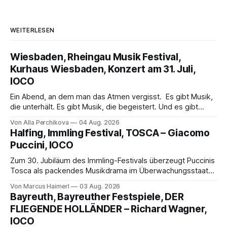
WEITERLESEN
Wiesbaden, Rheingau Musik Festival,
Kurhaus Wiesbaden, Konzert am 31. Juli,
IOCO
Ein Abend, an dem man das Atmen vergisst. Es gibt Musik,
die unterhält. Es gibt Musik, die begeistert. Und es gibt
Musik, nach der man minutenlang kein Wort sagen kann.
Von Alla Perchikova
04 Aug. 2026
Genau so war der Abend im Kurhaus Wiesbaden, an dem
Halfing, Immling Festival, TOSCA – Giacomo
Johannes Brahms’ Erstes Klavierkonzert d-Moll op. 15 mit
Puccini, IOCO
Daniil
Zum 30. Jubiläum des Immling-Festivals überzeugt Puccinis
Tosca als packendes Musikdrama im Überwachungsstaat
der 1950er-Jahre. Ludwig Baumann erzählt das Werk
Von Marcus Haimerl
03 Aug. 2026
spannend und werkgetreu, getragen von starken Solisten,
Bayreuth, Bayreuther Festspiele, DER
eindrucksvollen Projektionen und einer klangvollen
FLIEGENDE HOLLÄNDER – Richard Wagner,
musikalischen Leitung.
IOCO