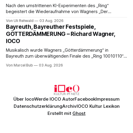
Nach den umstrittenen KI-Experimenten des „Ring“
begeistert die Wiederaufnahme von Wagners „Der
fliegende Holländer“ mit packender Regie, großartiger
Von Uli Rehwald
03 Aug. 2026
Musik und einem neuen Traumpaar: Elisabeth Teige und
Bayreuth, Bayreuther Festspiele,
Nicholas Brownlee sorgen für einen der Höhepunkte der
GÖTTERDÄMMERUNG – Richard Wagner,
Bayreuther Festspiele 2026.
IOCO
Musikalisch wurde Wagners „Götterdämmerung“ in
Bayreuth zum überwältigenden Finale des „Ring 10010110“:
Christian Thielemann, Festspielorchester und ein
Von Marcel Bub
03 Aug. 2026
exzellentes Sängerensemble begeisterten. Die KI-geprägte
szenische Umsetzung blieb hingegen auch im
Schlussabend weitgehend ohne Aussagekraft.
Über Ioco
Werde IOCO Autor
Facebook
Impressum
Datenschutzerklärung
Archiv
IOCO Kultur Lexikon
Erstellt mit
Ghost