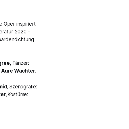
e Oper inspiriert
teratur 2020 -
ebärdendichtung
gree
, Tänzer:
,
Aure Wachter
.
mid,
Szenografie:
ter,
Kostüme: