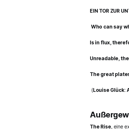
EIN TOR ZUR U
Who can say wha
Is in flux, there
Unreadable, the
The great plates
(
Louise Glück
:
Außergewö
The Rise
, eine 