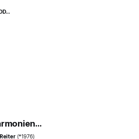
TOD…
Harmonien…
Reiter
(*1976)