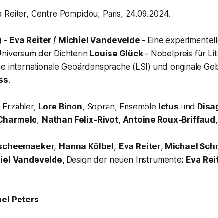
 Reiter, Centre Pompidou, Paris, 24.09.2024.
 - Eva Reiter / Michiel Vandevelde -
Eine experimentell
niversum der Dichterin
Louise Glück
- Nobelpreis für Li
ie internationale Gebärdensprache (LSI) und originale G
ss
.
, Erzähler,
Lore Binon
, Sopran, Ensemble
Ictus
und
Disa
Charmelo
,
Nathan Felix-Rivot
,
Antoine Roux-Briffaud
escheemaeker
,
Hanna Kölbel
,
Eva Reiter
,
Michael Sch
iel Vandevelde,
Design der neuen Instrumente
: Eva Rei
el Peters