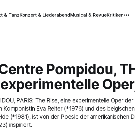
tt & Tanz
Konzert & Liederabend
Musical & Revue
Kritiken
, Centre Pompidou, T
 experimentelle Oper
U, PARIS: The Rise, eine experimentelle Oper der
n Komponistin Eva Reiter (*1976) und des belgische
lde (*1981), ist von der Poesie der amerikanischen D
) inspiriert.