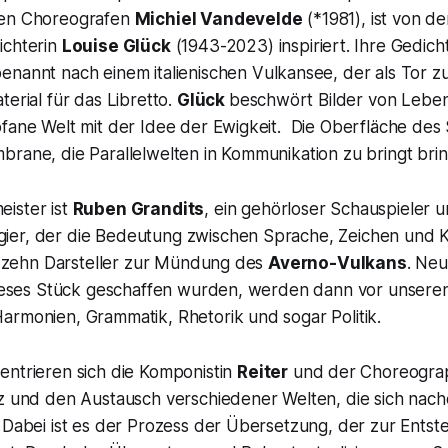
hen Choreografen
Michiel Vandevelde
(*1981), ist von d
ichterin
Louise Glück
(1943-2023) inspiriert. Ihre Gedic
enannt nach einem italienischen Vulkansee, der als Tor zur
terial für das Libretto.
Glück
beschwört Bilder von Lebe
fane Welt mit der Idee der Ewigkeit. Die Oberfläche des 
rane, die Parallelwelten in Kommunikation zu bringt brin
ister ist
Ruben Grandits
, ein gehörloser Schauspieler 
er, der die Bedeutung zwischen Sprache, Zeichen und Kl
ie zehn Darsteller zur Mündung des
Averno-Vulkans
. Neu
 dieses Stück geschaffen wurden, werden dann vor unser
armonien, Grammatik, Rhetorik und sogar Politik.
ntrieren sich die Komponistin
Reiter
und der Choreogr
nz und den Austausch verschiedener Welten, die sich nach
 Dabei ist es der Prozess der Übersetzung, der zur Entst