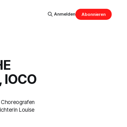
Anmelden
Abonnieren
HE
, IOCO
n Choreografen
ichterin Louise