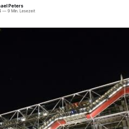
ael Peters
4
—
9 Min. Lesezeit