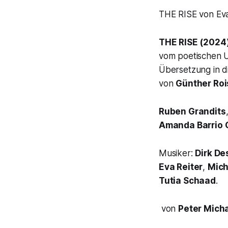
THE RISE von Eva
THE RISE (2024)
vom poetischen U
Übersetzung in d
von
Günther Roi
Ruben Grandits
Amanda Barrio 
Musiker:
Dirk D
Eva Reiter
,
Mich
Tutia Schaad
.
von
Peter Micha