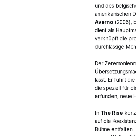
und des belgisc
amerikanischen D
Averno
(2006), b
dient als Hauptma
verknüpft die pro
durchlässige Memb
Der Zeremonienme
Übersetzungsmagi
lässt. Er führt d
die speziell für
erfunden, neue H
In
The Rise
konze
auf die Koexiste
Bühne entfalten.