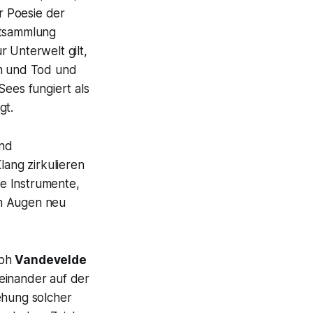
er Poesie der
htsammlung
 Unterwelt gilt,
n und Tod und
Sees fungiert als
gt.
und
ang zirkulieren
e Instrumente,
en Augen neu
aph
Vandevelde
einander auf der
ehung solcher