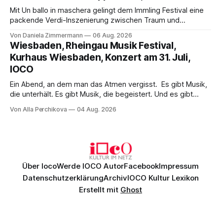
Mit Un ballo in maschera gelingt dem Immling Festival eine
packende Verdi-Inszenierung zwischen Traum und
Wirklichkeit. Verena von Kerssenbrock verbindet
Von Daniela Zimmermann
06 Aug. 2026
psychologische Tiefe mit starken Bildern, getragen von
Wiesbaden, Rheingau Musik Festival,
einem spielfreudigen Ensemble und einer musikalisch
Kurhaus Wiesbaden, Konzert am 31. Juli,
überzeugenden Gesamtleistung.
IOCO
Ein Abend, an dem man das Atmen vergisst. Es gibt Musik,
die unterhält. Es gibt Musik, die begeistert. Und es gibt
Musik, nach der man minutenlang kein Wort sagen kann.
Von Alla Perchikova
04 Aug. 2026
Genau so war der Abend im Kurhaus Wiesbaden, an dem
Johannes Brahms’ Erstes Klavierkonzert d-Moll op. 15 mit
Daniil
Über Ioco
Werde IOCO Autor
Facebook
Impressum
Datenschutzerklärung
Archiv
IOCO Kultur Lexikon
Erstellt mit
Ghost