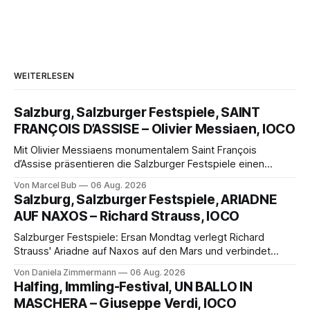
WEITERLESEN
Salzburg, Salzburger Festspiele, SAINT
FRANÇOIS D’ASSISE – Olivier Messiaen, IOCO
Mit Olivier Messiaens monumentalem Saint François
d’Assise präsentieren die Salzburger Festspiele einen
außergewöhnlichen Opernabend. Romeo Castellucci gelingt
Von Marcel Bub
06 Aug. 2026
eine bildgewaltige Inszenierung, Maxime Pascal entfaltet
Salzburg, Salzburger Festspiele, ARIADNE
die komplexe Partitur eindrucksvoll, Philippe Sly berührt als
AUF NAXOS – Richard Strauss, IOCO
Franziskus.
Salzburger Festspiele: Ersan Mondtag verlegt Richard
Strauss' Ariadne auf Naxos auf den Mars und verbindet
Science-Fiction mit Opernklassik. Musikalisch überzeugt die
Von Daniela Zimmermann
06 Aug. 2026
Aufführung mit starken Solisten und den Wiener
Halfing, Immling-Festival, UN BALLO IN
Philharmonikern, szenisch bleibt der zweite Akt jedoch
MASCHERA – Giuseppe Verdi, IOCO
hinter den Erwartungen zurück.