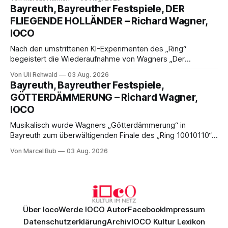
spannend und werkgetreu, getragen von starken Solisten,
Bayreuth, Bayreuther Festspiele, DER
eindrucksvollen Projektionen und einer klangvollen
FLIEGENDE HOLLÄNDER – Richard Wagner,
musikalischen Leitung.
IOCO
Nach den umstrittenen KI-Experimenten des „Ring“
begeistert die Wiederaufnahme von Wagners „Der
fliegende Holländer“ mit packender Regie, großartiger
Von Uli Rehwald
03 Aug. 2026
Musik und einem neuen Traumpaar: Elisabeth Teige und
Bayreuth, Bayreuther Festspiele,
Nicholas Brownlee sorgen für einen der Höhepunkte der
GÖTTERDÄMMERUNG – Richard Wagner,
Bayreuther Festspiele 2026.
IOCO
Musikalisch wurde Wagners „Götterdämmerung“ in
Bayreuth zum überwältigenden Finale des „Ring 10010110“:
Christian Thielemann, Festspielorchester und ein
Von Marcel Bub
03 Aug. 2026
exzellentes Sängerensemble begeisterten. Die KI-geprägte
szenische Umsetzung blieb hingegen auch im
Schlussabend weitgehend ohne Aussagekraft.
Über Ioco
Werde IOCO Autor
Facebook
Impressum
Datenschutzerklärung
Archiv
IOCO Kultur Lexikon