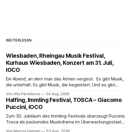
WEITERLESEN
Wiesbaden, Rheingau Musik Festival,
Kurhaus Wiesbaden, Konzert am 31. Juli,
IOCO
Ein Abend, an dem man das Atmen vergisst. Es gibt Musik,
die unterhält. Es gibt Musik, die begeistert. Und es gibt
Musik, nach der man minutenlang kein Wort sagen kann.
Von Alla Perchikova
04 Aug. 2026
Genau so war der Abend im Kurhaus Wiesbaden, an dem
Halfing, Immling Festival, TOSCA – Giacomo
Johannes Brahms’ Erstes Klavierkonzert d-Moll op. 15 mit
Puccini, IOCO
Daniil
Zum 30. Jubiläum des Immling-Festivals überzeugt Puccinis
Tosca als packendes Musikdrama im Überwachungsstaat
der 1950er-Jahre. Ludwig Baumann erzählt das Werk
Von Marcus Haimerl
03 Aug. 2026