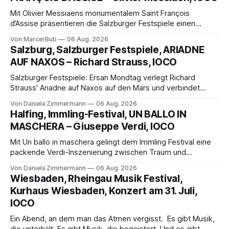
Mit Olivier Messiaens monumentalem Saint François
d’Assise präsentieren die Salzburger Festspiele einen
außergewöhnlichen Opernabend. Romeo Castellucci gelingt
Von Marcel Bub
06 Aug. 2026
eine bildgewaltige Inszenierung, Maxime Pascal entfaltet
Salzburg, Salzburger Festspiele, ARIADNE
die komplexe Partitur eindrucksvoll, Philippe Sly berührt als
AUF NAXOS – Richard Strauss, IOCO
Franziskus.
Salzburger Festspiele: Ersan Mondtag verlegt Richard
Strauss' Ariadne auf Naxos auf den Mars und verbindet
Science-Fiction mit Opernklassik. Musikalisch überzeugt die
Von Daniela Zimmermann
06 Aug. 2026
Aufführung mit starken Solisten und den Wiener
Halfing, Immling-Festival, UN BALLO IN
Philharmonikern, szenisch bleibt der zweite Akt jedoch
MASCHERA – Giuseppe Verdi, IOCO
hinter den Erwartungen zurück.
Mit Un ballo in maschera gelingt dem Immling Festival eine
packende Verdi-Inszenierung zwischen Traum und
Wirklichkeit. Verena von Kerssenbrock verbindet
Von Daniela Zimmermann
06 Aug. 2026
psychologische Tiefe mit starken Bildern, getragen von
Wiesbaden, Rheingau Musik Festival,
einem spielfreudigen Ensemble und einer musikalisch
Kurhaus Wiesbaden, Konzert am 31. Juli,
überzeugenden Gesamtleistung.
IOCO
Ein Abend, an dem man das Atmen vergisst. Es gibt Musik,