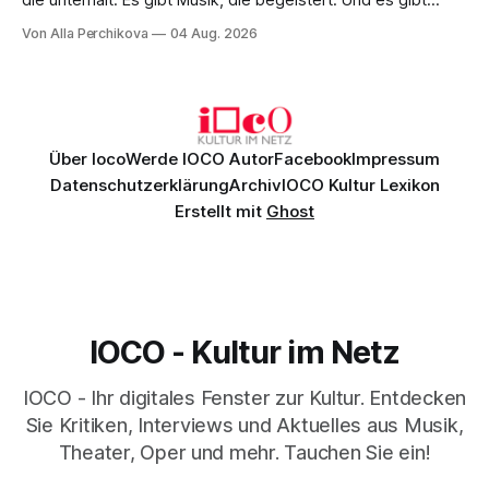
die unterhält. Es gibt Musik, die begeistert. Und es gibt
Musik, nach der man minutenlang kein Wort sagen kann.
Von Alla Perchikova
04 Aug. 2026
Genau so war der Abend im Kurhaus Wiesbaden, an dem
Johannes Brahms’ Erstes Klavierkonzert d-Moll op. 15 mit
Daniil
Über Ioco
Werde IOCO Autor
Facebook
Impressum
Datenschutzerklärung
Archiv
IOCO Kultur Lexikon
Erstellt mit
Ghost
IOCO - Kultur im Netz
IOCO - Ihr digitales Fenster zur Kultur. Entdecken
Sie Kritiken, Interviews und Aktuelles aus Musik,
Theater, Oper und mehr. Tauchen Sie ein!