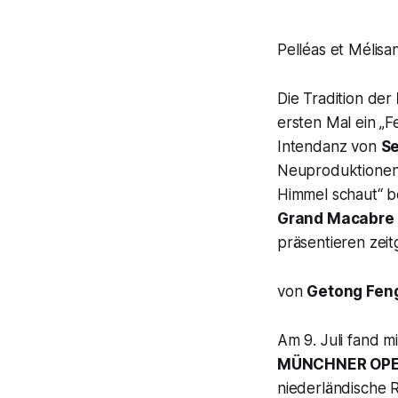
Pelléas et Mélis
Die Tradition der
ersten Mal ein „
F
Intendanz von
Se
Neuproduktionen d
Himmel schaut
“ 
Grand Macabre
präsentieren zei
von
Getong Feng
Am 9. Juli fand mi
MÜNCHNER OPE
niederländische 