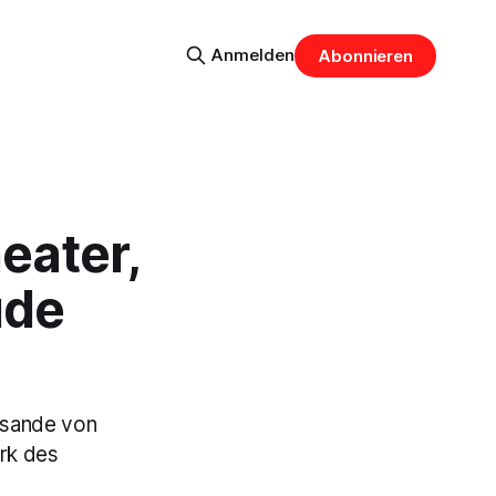
Anmelden
Abonnieren
eater,
ude
isande von
rk des