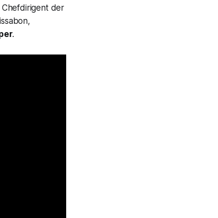
, Chefdirigent der
issabon,
per
.