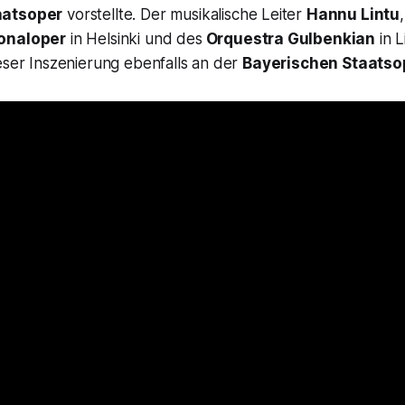
aatsoper
vorstellte. Der musikalische Leiter
Hannu Lintu
ionaloper
in Helsinki und des
Orquestra Gulbenkian
in L
eser Inszenierung ebenfalls an der
Bayerischen Staatso