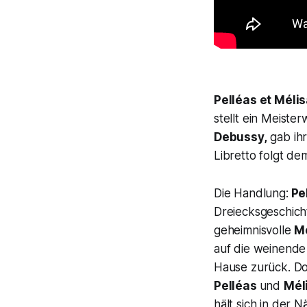
Pelléas et Méli
stellt ein Meiste
Debussy,
gab ihr
Libretto folgt d
Die Handlung:
Pe
Dreiecksgeschic
geheimnisvolle
M
auf die weinend
Hause zurück. Do
Pelléas
und
Mél
hält sich in der 