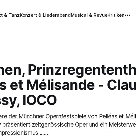
tt & Tanz
Konzert & Liederabend
Musical & Revue
Kritiken
en, Prinzregententh
s et Mélisande - Cla
sy, IOCO
re der Münchner Opernfestspiele von Pelléas et Mél
präsentiert zeitgenössische Oper und ein Meisterwe
pressionismus ......