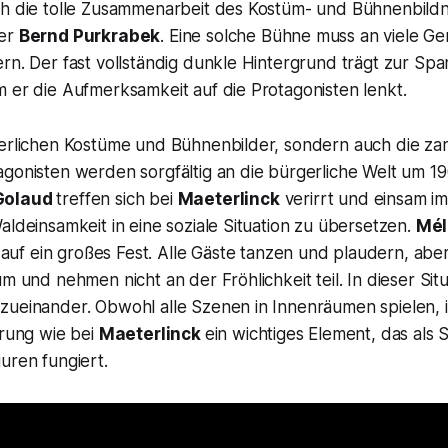
ch die tolle Zusammenarbeit des Kostüm- und Bühnenbild
ker
Bernd Purkrabek
. Eine solche Bühne muss an viele G
rn. Der fast vollständig dunkle Hintergrund trägt zur Sp
 er die Aufmerksamkeit auf die Protagonisten lenkt.
ßerlichen Kostüme und Bühnenbilder, sondern auch die za
agonisten werden sorgfältig an die bürgerliche Welt um 1
olaud
treffen sich bei
Maeterlinck
verirrt und einsam i
aldeinsamkeit in eine soziale Situation zu übersetzen.
Mél
uf ein großes Fest. Alle Gäste tanzen und plaudern, aber
um und nehmen nicht an der Fröhlichkeit teil. In dieser Situ
zueinander. Obwohl alle Szenen in Innenräumen spielen, i
erung wie bei
Maeterlinck
ein wichtiges Element, das als 
uren fungiert.