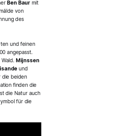
ner
Ben Baur
mit
emälde von
annung des
rten und feinen
900 angepasst.
m Wald.
Mijnssen
isande
und
 die beiden
ation finden die
st die Natur auch
Symbol für die