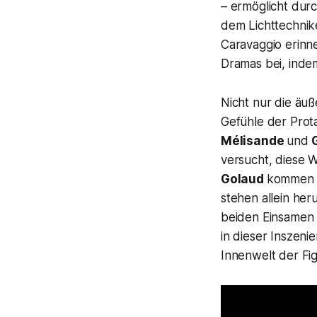
– ermöglicht dur
dem Lichttechni
Caravaggio erinne
Dramas bei, indem
Nicht nur die äu
Gefühle der Prot
Mélisande
und
G
versucht, diese W
Golaud
kommen a
stehen allein her
beiden Einsamen 
in dieser Inszeni
Innenwelt der Fig