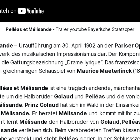
Pelléas et Mélisande
 - Trailer youtube Bayerische Staatsoper
sande
– Uraufführung am 30. April 1902 an der
Pariser 
rwerk des musikalischen Impressionismus dar. Der Komponi
 die Gattungsbezeichnung „
Drame lyrique“.
Das französis
em gleichnamigen Schauspiel von
Maurice Maeterlinck
(1
lléas et Mélisande
ist eine tragisch endende, märchenha
hte um die Halbbrüder
Golaud
und
Pelléas
und die von b
élisande
.
Prinz Golaud
hat sich im Wald in der Einsamkeit 
e
Mélisande.
Er heiratet
Mélisande
und kommt mit ihr z
rt lernt
Mélisande
den Halbbruder von
Golaud, Pelléa
isande
verlieben sich. Beim verabredeten Treffen küssen 
Nähe versteckt und sticht
Pelléas
nieder. In der Schlusssz