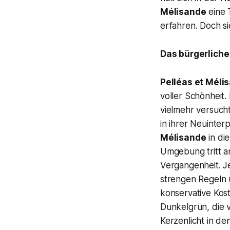
Mélisande
eine 
erfahren. Doch s
Das bürgerliche
Pelléas et Méli
voller Schönheit.
vielmehr versucht
in ihrer Neuinte
Mélisande
in di
Umgebung tritt a
Vergangenheit. Je
strengen Regeln 
konservative Kos
Dunkelgrün, die
Kerzenlicht in de