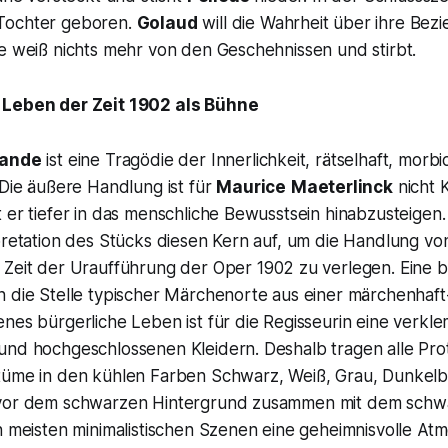
Tochter geboren.
Golaud
will die Wahrheit über ihre Bez
ie weiß nichts mehr von den Geschehnissen und stirbt.
 Leben der Zeit 1902 als Bühne
sande
ist eine Tragödie der Innerlichkeit, rätselhaft, morbid
 Die äußere Handlung ist für
Maurice
Maeterlinck
nicht 
 er tiefer in das menschliche Bewusstsein hinabzusteigen
rpretation des Stücks diesen Kern auf, um die Handlung v
e Zeit der Uraufführung der Oper 1902 zu verlegen. Eine b
n die Stelle typischer Märchenorte aus einer märchenhaf
nes bürgerliche Leben ist für die Regisseurin eine verkl
und hochgeschlossenen Kleidern. Deshalb tragen alle Pro
tüme in den kühlen Farben Schwarz, Weiß, Grau, Dunkelb
 vor dem schwarzen Hintergrund zusammen mit dem sch
n meisten minimalistischen Szenen eine geheimnisvolle At