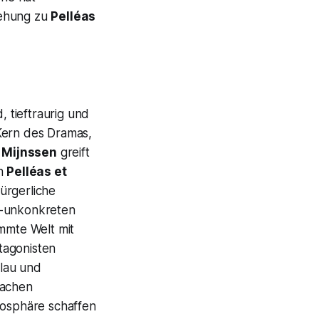
iehung zu
Pelléas
, tieftraurig und
Kern des Dramas,
.
Mijnssen
greift
on
Pelléas et
ürgerliche
t-unkonkreten
emmte Welt mit
tagonisten
lau und
wachen
mosphäre schaffen