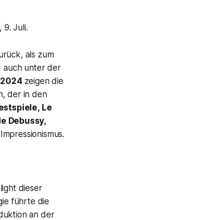
9. Juli.
zurück, als zum
d auch unter der
e 2024
zeigen die
, der in den
stspiele,
Le
e Debussy,
 Impressionismus.
light dieser
gie führte die
oduktion an der