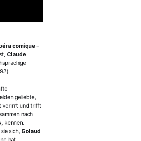
Opéra comique
–
st,
Claude
chsprachige
893).
fte
eiden geliebte,
verirrt und trifft
usammen nach
s,
kennen.
sie sich,
Golaud
ene hat