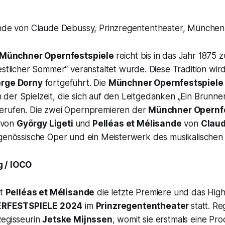
ande von Claude Debussy, Prinzregententheater, München, 
Münchner Opernfestspiele
reicht bis in das Jahr 1875 
estlicher Sommer
“ veranstaltet wurde. Diese Tradition wir
rge Dorny
fortgeführt. Die
Münchner Opernfestspiel
er Spielzeit, die sich auf den Leitgedanken „
Ein Brunnen
berufen. Die zwei Opernpremieren der
Münchner Opernfe
von
György Ligeti
und
Pelléas et Mélisande
von
Claud
tgenössische Oper und ein Meisterwerk des musikalischen
 / IOCO
t
Pelléas et Mélisande
die letzte Premiere und das High
RFESTSPIELE 2024
im
Prinzregententheater
statt. Re
Regisseurin
Jetske Mijnssen
, womit sie erstmals eine Pr