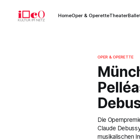
Home
Oper & Operette
Theater
Balle
OPER & OPERETTE
Münch
Pelléa
Debus
Die Opernpremie
Claude Debussy 
musikalischen Im