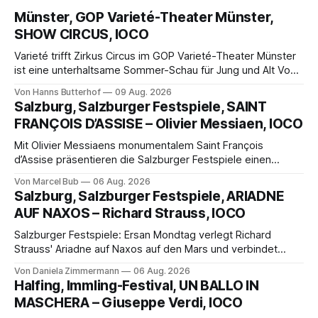
Münster, GOP Varieté-Theater Münster,
SHOW CIRCUS, IOCO
Varieté trifft Zirkus Circus im GOP Varieté-Theater Münster
ist eine unterhaltsame Sommer-Schau für Jung und Alt Von
Hanns Butterhof Wenn sich im GOP Varieté-Theater
Von Hanns Butterhof
09 Aug. 2026
Münster der Vorhang zur neuen Show Circus hebt, erkundet
Salzburg, Salzburger Festspiele, SAINT
wohl auch eine junge Frau, wie es ist, wenn der Zirkus ins
FRANÇOIS D’ASSISE – Olivier Messiaen, IOCO
Varieté kommt.
Mit Olivier Messiaens monumentalem Saint François
d’Assise präsentieren die Salzburger Festspiele einen
außergewöhnlichen Opernabend. Romeo Castellucci gelingt
Von Marcel Bub
06 Aug. 2026
eine bildgewaltige Inszenierung, Maxime Pascal entfaltet
Salzburg, Salzburger Festspiele, ARIADNE
die komplexe Partitur eindrucksvoll, Philippe Sly berührt als
AUF NAXOS – Richard Strauss, IOCO
Franziskus.
Salzburger Festspiele: Ersan Mondtag verlegt Richard
Strauss' Ariadne auf Naxos auf den Mars und verbindet
Science-Fiction mit Opernklassik. Musikalisch überzeugt die
Von Daniela Zimmermann
06 Aug. 2026
Aufführung mit starken Solisten und den Wiener
Halfing, Immling-Festival, UN BALLO IN
Philharmonikern, szenisch bleibt der zweite Akt jedoch
MASCHERA – Giuseppe Verdi, IOCO
hinter den Erwartungen zurück.