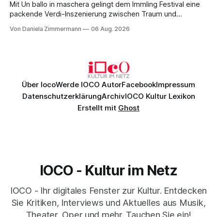
Mit Un ballo in maschera gelingt dem Immling Festival eine
packende Verdi-Inszenierung zwischen Traum und
Wirklichkeit. Verena von Kerssenbrock verbindet
Von Daniela Zimmermann
06 Aug. 2026
psychologische Tiefe mit starken Bildern, getragen von
einem spielfreudigen Ensemble und einer musikalisch
überzeugenden Gesamtleistung.
Über Ioco
Werde IOCO Autor
Facebook
Impressum
Datenschutzerklärung
Archiv
IOCO Kultur Lexikon
Erstellt mit
Ghost
IOCO - Kultur im Netz
IOCO - Ihr digitales Fenster zur Kultur. Entdecken
Sie Kritiken, Interviews und Aktuelles aus Musik,
Theater, Oper und mehr. Tauchen Sie ein!