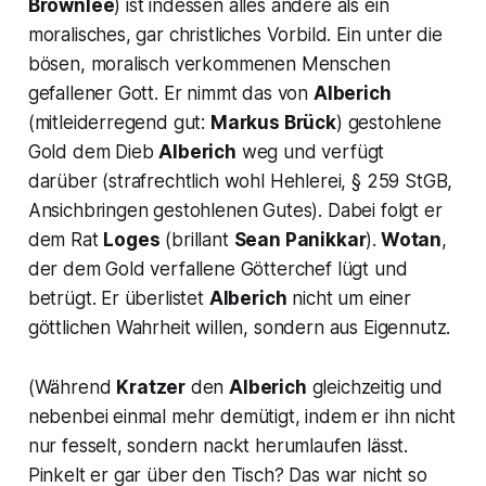
Brownlee
) ist indessen alles andere als ein
moralisches, gar christliches Vorbild. Ein unter die
bösen, moralisch verkommenen Menschen
gefallener Gott. Er nimmt das von
Alberich
(mitleiderregend gut:
Markus Brück
) gestohlene
Gold dem Dieb
Alberich
weg und verfügt
darüber (strafrechtlich wohl Hehlerei, § 259 StGB,
Ansichbringen gestohlenen Gutes). Dabei folgt er
dem Rat
Loges
(brillant
Sean Panikkar
).
Wotan
,
der dem Gold verfallene Götterchef lügt und
betrügt. Er überlistet
Alberich
nicht um einer
göttlichen Wahrheit willen, sondern aus Eigennutz.
(Während
Kratzer
den
Alberich
gleichzeitig und
nebenbei einmal mehr demütigt, indem er ihn nicht
nur fesselt, sondern nackt herumlaufen lässt.
Pinkelt er gar über den Tisch? Das war nicht so