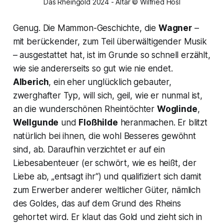
Das Rheingold 2024 - Altar © Wilfried Hösl
Genug. Die Mammon-Geschichte, die
Wagner
–
mit berückender, zum Teil überwältigender Musik
– ausgestattet hat, ist im Grunde so schnell erzählt,
wie sie andererseits so gut wie nie endet.
Alberich
, ein eher unglücklich gebauter,
zwerghafter Typ, will sich, geil, wie er nunmal ist,
an die wunderschönen Rheintöchter
Woglinde
,
Wellgunde
und
Floßhilde
heranmachen. Er blitzt
natürlich bei ihnen, die wohl Besseres gewöhnt
sind, ab. Daraufhin verzichtet er auf ein
Liebesabenteuer (er schwört, wie es heißt, der
Liebe ab, „entsagt ihr“) und qualifiziert sich damit
zum Erwerber anderer weltlicher Güter, nämlich
des Goldes, das auf dem Grund des Rheins
gehortet wird. Er klaut das Gold und zieht sich in