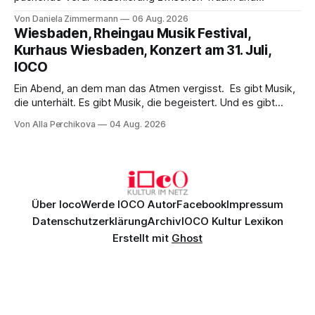
Wirklichkeit. Verena von Kerssenbrock verbindet
Von Daniela Zimmermann
06 Aug. 2026
psychologische Tiefe mit starken Bildern, getragen von
Wiesbaden, Rheingau Musik Festival,
einem spielfreudigen Ensemble und einer musikalisch
Kurhaus Wiesbaden, Konzert am 31. Juli,
überzeugenden Gesamtleistung.
IOCO
Ein Abend, an dem man das Atmen vergisst. Es gibt Musik,
die unterhält. Es gibt Musik, die begeistert. Und es gibt
Musik, nach der man minutenlang kein Wort sagen kann.
Von Alla Perchikova
04 Aug. 2026
Genau so war der Abend im Kurhaus Wiesbaden, an dem
Johannes Brahms’ Erstes Klavierkonzert d-Moll op. 15 mit
Daniil
Über Ioco
Werde IOCO Autor
Facebook
Impressum
Datenschutzerklärung
Archiv
IOCO Kultur Lexikon
Erstellt mit
Ghost