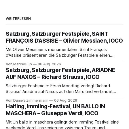
WEITERLESEN
Salzburg, Salzburger Festspiele, SAINT
FRANÇOIS D’ASSISE – Olivier Messiaen, IOCO
Mit Olivier Messiaens monumentalem Saint François
d’Assise präsentieren die Salzburger Festspiele einen
außergewöhnlichen Opernabend. Romeo Castellucci gelingt
Von Marcel Bub
06 Aug. 2026
eine bildgewaltige Inszenierung, Maxime Pascal entfaltet
Salzburg, Salzburger Festspiele, ARIADNE
die komplexe Partitur eindrucksvoll, Philippe Sly berührt als
AUF NAXOS – Richard Strauss, IOCO
Franziskus.
Salzburger Festspiele: Ersan Mondtag verlegt Richard
Strauss' Ariadne auf Naxos auf den Mars und verbindet
Science-Fiction mit Opernklassik. Musikalisch überzeugt die
Von Daniela Zimmermann
06 Aug. 2026
Aufführung mit starken Solisten und den Wiener
Halfing, Immling-Festival, UN BALLO IN
Philharmonikern, szenisch bleibt der zweite Akt jedoch
MASCHERA – Giuseppe Verdi, IOCO
hinter den Erwartungen zurück.
Mit Un ballo in maschera gelingt dem Immling Festival eine
packende Verdi-Inszenierung zwischen Traum und