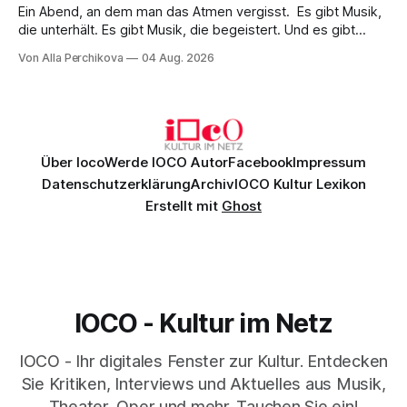
Ein Abend, an dem man das Atmen vergisst. Es gibt Musik,
die unterhält. Es gibt Musik, die begeistert. Und es gibt
Musik, nach der man minutenlang kein Wort sagen kann.
Von Alla Perchikova
04 Aug. 2026
Genau so war der Abend im Kurhaus Wiesbaden, an dem
Johannes Brahms’ Erstes Klavierkonzert d-Moll op. 15 mit
Daniil
Über Ioco
Werde IOCO Autor
Facebook
Impressum
Datenschutzerklärung
Archiv
IOCO Kultur Lexikon
Erstellt mit
Ghost
IOCO - Kultur im Netz
IOCO - Ihr digitales Fenster zur Kultur. Entdecken
Sie Kritiken, Interviews und Aktuelles aus Musik,
Theater, Oper und mehr. Tauchen Sie ein!