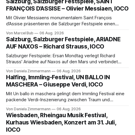
Salzburg, Salzburger Festspiele, SAINT
FRANÇOIS D’ASSISE – Olivier Messiaen, IOCO
Mit Olivier Messiaens monumentalem Saint François
d’Assise präsentieren die Salzburger Festspiele einen
außergewöhnlichen Opernabend. Romeo Castellucci gelingt
Von Marcel Bub
06 Aug. 2026
eine bildgewaltige Inszenierung, Maxime Pascal entfaltet
Salzburg, Salzburger Festspiele, ARIADNE
die komplexe Partitur eindrucksvoll, Philippe Sly berührt als
AUF NAXOS – Richard Strauss, IOCO
Franziskus.
Salzburger Festspiele: Ersan Mondtag verlegt Richard
Strauss' Ariadne auf Naxos auf den Mars und verbindet
Science-Fiction mit Opernklassik. Musikalisch überzeugt die
Von Daniela Zimmermann
06 Aug. 2026
Aufführung mit starken Solisten und den Wiener
Halfing, Immling-Festival, UN BALLO IN
Philharmonikern, szenisch bleibt der zweite Akt jedoch
MASCHERA – Giuseppe Verdi, IOCO
hinter den Erwartungen zurück.
Mit Un ballo in maschera gelingt dem Immling Festival eine
packende Verdi-Inszenierung zwischen Traum und
Wirklichkeit. Verena von Kerssenbrock verbindet
Von Daniela Zimmermann
06 Aug. 2026
psychologische Tiefe mit starken Bildern, getragen von
Wiesbaden, Rheingau Musik Festival,
einem spielfreudigen Ensemble und einer musikalisch
Kurhaus Wiesbaden, Konzert am 31. Juli,
überzeugenden Gesamtleistung.
IOCO