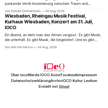
packende Verdi-Inszenierung zwischen Traum und
Wirklichkeit. Verena von Kerssenbrock verbindet
Von Daniela Zimmermann
06 Aug. 2026
psychologische Tiefe mit starken Bildern, getragen von
Wiesbaden, Rheingau Musik Festival,
einem spielfreudigen Ensemble und einer musikalisch
Kurhaus Wiesbaden, Konzert am 31. Juli,
überzeugenden Gesamtleistung.
IOCO
Ein Abend, an dem man das Atmen vergisst. Es gibt Musik,
die unterhält. Es gibt Musik, die begeistert. Und es gibt
Musik, nach der man minutenlang kein Wort sagen kann.
Von Alla Perchikova
04 Aug. 2026
Genau so war der Abend im Kurhaus Wiesbaden, an dem
Johannes Brahms’ Erstes Klavierkonzert d-Moll op. 15 mit
Daniil
Über Ioco
Werde IOCO Autor
Facebook
Impressum
Datenschutzerklärung
Archiv
IOCO Kultur Lexikon
Erstellt mit
Ghost