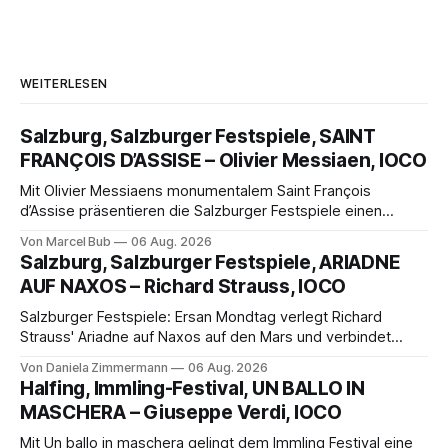
WEITERLESEN
Salzburg, Salzburger Festspiele, SAINT
FRANÇOIS D’ASSISE – Olivier Messiaen, IOCO
Mit Olivier Messiaens monumentalem Saint François
d’Assise präsentieren die Salzburger Festspiele einen
außergewöhnlichen Opernabend. Romeo Castellucci gelingt
Von Marcel Bub
06 Aug. 2026
eine bildgewaltige Inszenierung, Maxime Pascal entfaltet
Salzburg, Salzburger Festspiele, ARIADNE
die komplexe Partitur eindrucksvoll, Philippe Sly berührt als
AUF NAXOS – Richard Strauss, IOCO
Franziskus.
Salzburger Festspiele: Ersan Mondtag verlegt Richard
Strauss' Ariadne auf Naxos auf den Mars und verbindet
Science-Fiction mit Opernklassik. Musikalisch überzeugt die
Von Daniela Zimmermann
06 Aug. 2026
Aufführung mit starken Solisten und den Wiener
Halfing, Immling-Festival, UN BALLO IN
Philharmonikern, szenisch bleibt der zweite Akt jedoch
MASCHERA – Giuseppe Verdi, IOCO
hinter den Erwartungen zurück.
Mit Un ballo in maschera gelingt dem Immling Festival eine