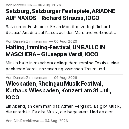
außergewöhnlichen Opernabend. Romeo Castellucci gelingt
Von Marcel Bub
06 Aug. 2026
eine bildgewaltige Inszenierung, Maxime Pascal entfaltet
Salzburg, Salzburger Festspiele, ARIADNE
die komplexe Partitur eindrucksvoll, Philippe Sly berührt als
AUF NAXOS – Richard Strauss, IOCO
Franziskus.
Salzburger Festspiele: Ersan Mondtag verlegt Richard
Strauss' Ariadne auf Naxos auf den Mars und verbindet
Science-Fiction mit Opernklassik. Musikalisch überzeugt die
Von Daniela Zimmermann
06 Aug. 2026
Aufführung mit starken Solisten und den Wiener
Halfing, Immling-Festival, UN BALLO IN
Philharmonikern, szenisch bleibt der zweite Akt jedoch
MASCHERA – Giuseppe Verdi, IOCO
hinter den Erwartungen zurück.
Mit Un ballo in maschera gelingt dem Immling Festival eine
packende Verdi-Inszenierung zwischen Traum und
Wirklichkeit. Verena von Kerssenbrock verbindet
Von Daniela Zimmermann
06 Aug. 2026
psychologische Tiefe mit starken Bildern, getragen von
Wiesbaden, Rheingau Musik Festival,
einem spielfreudigen Ensemble und einer musikalisch
Kurhaus Wiesbaden, Konzert am 31. Juli,
überzeugenden Gesamtleistung.
IOCO
Ein Abend, an dem man das Atmen vergisst. Es gibt Musik,
die unterhält. Es gibt Musik, die begeistert. Und es gibt
Musik, nach der man minutenlang kein Wort sagen kann.
Von Alla Perchikova
04 Aug. 2026
Genau so war der Abend im Kurhaus Wiesbaden, an dem