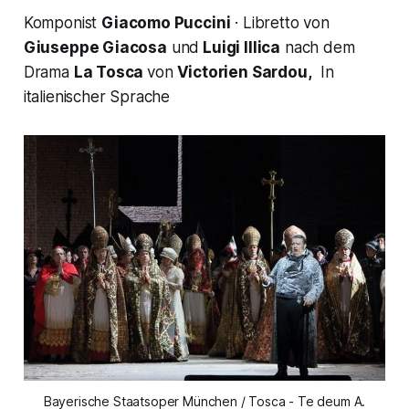
Komponist
Giacomo Puccini
· Libretto von
Giuseppe Giacosa
und
Luigi Illica
nach dem
Drama
La Tosca
von
Victorien Sardou,
In
italienischer Sprache
Bayerische Staatsoper München / Tosca - Te deum A.