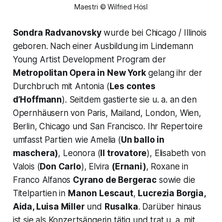
Maestri © Wilfried Hösl
Sondra Radvanovsky
wurde bei Chicago / Illinois
geboren. Nach einer Ausbildung im Lindemann
Young Artist Development Program der
Metropolitan Opera in New York
gelang ihr der
Durchbruch mit Antonia
(
Les contes
d’Hoffmann
).
Seitdem gastierte sie u. a. an den
Opernhäusern von Paris, Mailand, London, Wien,
Berlin, Chicago und San Francisco. Ihr Repertoire
umfasst Partien wie Amelia (
Un ballo in
maschera)
,
Leonora
(
Il trovatore
)
, Elisabeth von
Valois (
Don Carlo
),
Elvira
(Ernani)
, Roxane in
Franco Alfanos
Cyrano de Bergerac
sowie die
Titelpartien in
Manon Lescaut
,
Lucrezia Borgia,
Aida, Luisa Miller
und
Rusalka
.
Darüber hinaus
ist sie als Konzertsängerin tätig und trat u. a. mit