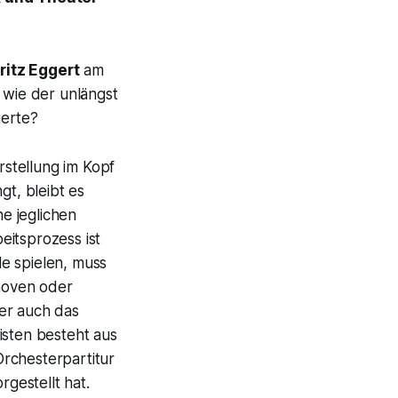
ritz Eggert
am
 wie der unlängst
ierte?
rstellung im Kopf
gt, bleibt es
e jeglichen
eitsprozess ist
e spielen, muss
thoven oder
er auch das
isten besteht aus
rchesterpartitur
rgestellt hat.