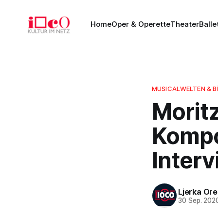
Home
Oper & Operette
Theater
Balle
MUSICALWELTEN & 
Morit
Kompo
Inter
Ljerka Or
30 Sep. 202