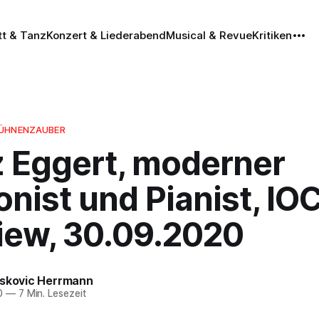
tt & Tanz
Konzert & Liederabend
Musical & Revue
Kritiken
BÜHNENZAUBER
z Eggert, moderner
nist und Pianist, IO
view, 30.09.2020
eskovic Herrmann
0
—
7 Min. Lesezeit