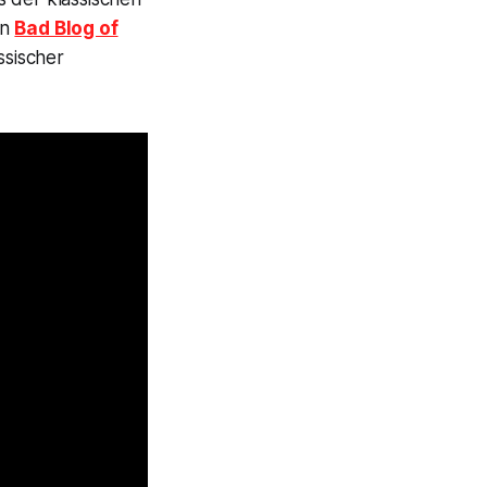
en
Bad Blog of
ssischer