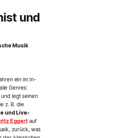
ist und
ische Musik
Jahren ein im In-
alle Genres:
und legt seinen
 z. B. die
te und Live-
ritz Eggert
auf
usik, zurück, was
s der klassischen