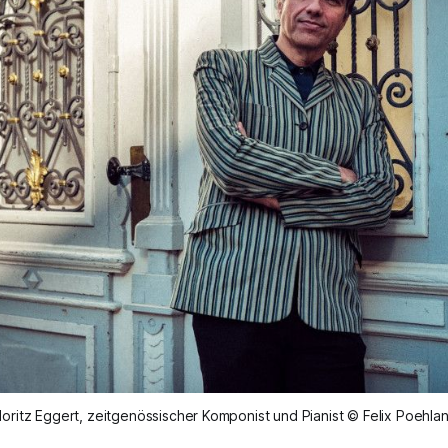
oritz Eggert, zeitgenössischer Komponist und Pianist © Felix Poehla