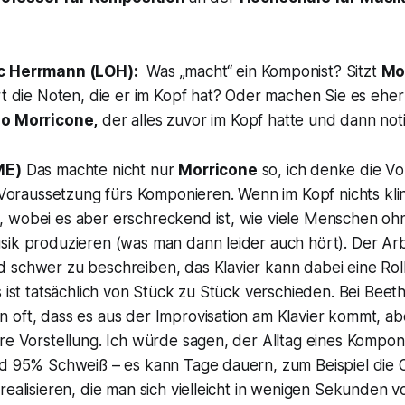
c Herrmann (LOH):
Was „macht“ ein Komponist? Sitzt
Mo
rt die Noten, die er im Kopf hat? Oder machen Sie es eher
o Morricone,
der alles zuvor im Kopf hatte und dann not
ME)
Das machte nicht nur
Morricone
so, ich denke die Vo
e Voraussetzung fürs Komponieren. Wenn im Kopf nichts klin
 wobei es aber erschreckend ist, wie viele Menschen ohn
sik produzieren (was man dann leider auch hört). Der Arb
 schwer zu beschreiben, das Klavier kann dabei eine Roll
s ist tatsächlich von Stück zu Stück verschieden. Bei Bee
 oft, dass es aus der Improvisation am Klavier kommt, ab
re Vorstellung. Ich würde sagen, der Alltag eines Kompon
nd 95% Schweiß – es kann Tage dauern, zum Beispiel die O
realisieren, die man sich vielleicht in wenigen Sekunden vo