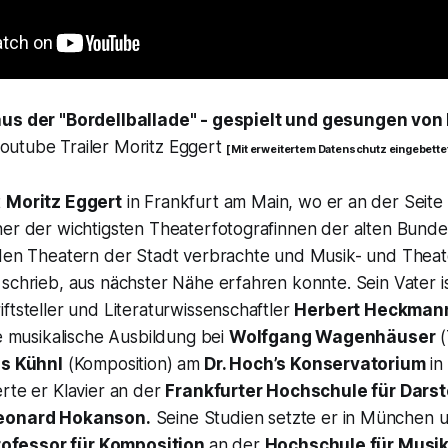
aus der "Bordellballade" - gespielt und gesungen von
outube Trailer Moritz Eggert
[ Mit erweitertem Datenschutz eingebettet
t
Moritz Eggert
in Frankfurt am Main, wo er an der Seite
ner der wichtigsten Theaterfotografinnen der alten Bunde
 den Theatern der Stadt verbrachte und Musik- und Theat
schrieb, aus nächster Nähe erfahren konnte. Sein Vater i
ftsteller und Literaturwissenschaftler
Herbert Heckmann
te musikalische Ausbildung bei
Wolfgang Wagenhäuser
(
s Kühnl
(Komposition) am
Dr. Hoch’s Konservatorium
in
rte er Klavier an der
Frankfurter Hochschule für Darst
eonard Hokanson.
Seine Studien setzte er in München 
rofessor für Komposition
an der
Hochschule für Musi