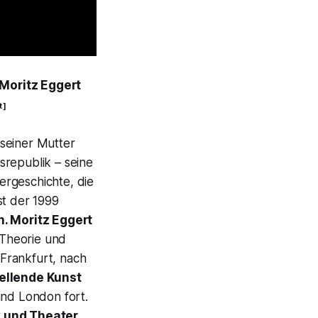
 Moritz Eggert
 ]
 seiner Mutter
srepublik – seine
ergeschichte, die
st der 1999
. Moritz Eggert
Theorie und
 Frankfurt, nach
ellende Kunst
und London fort.
k und Theater