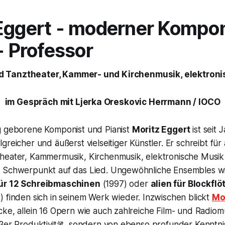
Eggert - moderner Kompon
- Professor
 Tanztheater, Kammer- und Kirchenmusik, elektron
im Gespräch mit Ljerka Oreskovic Herrmann / IOCO
g geborene Komponist und Pianist
Moritz Eggert
ist seit 
greicher und äußerst vielseitiger Künstler. Er schreibt für 
heater, Kammermusik, Kirchenmusik, elektronische Musik 
 Schwerpunkt auf das Lied. Ungewöhnliche Ensembles wie
für 12 Schreibmaschinen
(1997) oder
alien für Blockflö
 finden sich in seinem Werk wieder. Inzwischen blickt
Mo
ke, allein 16 Opern wie auch zahlreiche Film- und Radiom
oßer Produktivität, sondern von ebenso profunder Kenntni