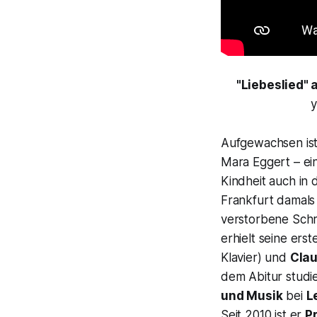
"Liebeslied" 
y
Aufgewachsen is
Mara Eggert – ei
Kindheit auch in
Frankfurt damals 
verstorbene Schri
erhielt seine ers
Klavier) und
Clau
dem Abitur studie
und Musik
bei
L
Seit 2010 ist er
P