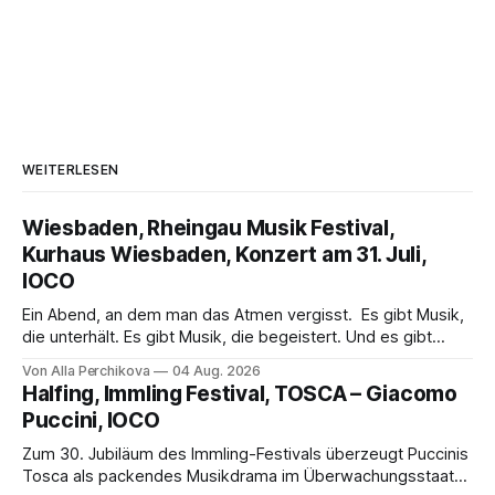
WEITERLESEN
Wiesbaden, Rheingau Musik Festival,
Kurhaus Wiesbaden, Konzert am 31. Juli,
IOCO
Ein Abend, an dem man das Atmen vergisst. Es gibt Musik,
die unterhält. Es gibt Musik, die begeistert. Und es gibt
Musik, nach der man minutenlang kein Wort sagen kann.
Von Alla Perchikova
04 Aug. 2026
Genau so war der Abend im Kurhaus Wiesbaden, an dem
Halfing, Immling Festival, TOSCA – Giacomo
Johannes Brahms’ Erstes Klavierkonzert d-Moll op. 15 mit
Puccini, IOCO
Daniil
Zum 30. Jubiläum des Immling-Festivals überzeugt Puccinis
Tosca als packendes Musikdrama im Überwachungsstaat