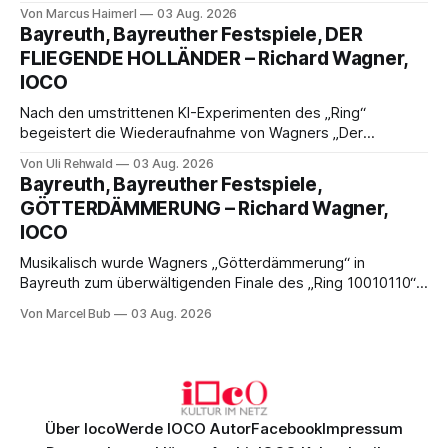
der 1950er-Jahre. Ludwig Baumann erzählt das Werk
Von Marcus Haimerl
03 Aug. 2026
spannend und werkgetreu, getragen von starken Solisten,
Bayreuth, Bayreuther Festspiele, DER
eindrucksvollen Projektionen und einer klangvollen
FLIEGENDE HOLLÄNDER – Richard Wagner,
musikalischen Leitung.
IOCO
Nach den umstrittenen KI-Experimenten des „Ring“
begeistert die Wiederaufnahme von Wagners „Der
fliegende Holländer“ mit packender Regie, großartiger
Von Uli Rehwald
03 Aug. 2026
Musik und einem neuen Traumpaar: Elisabeth Teige und
Bayreuth, Bayreuther Festspiele,
Nicholas Brownlee sorgen für einen der Höhepunkte der
GÖTTERDÄMMERUNG – Richard Wagner,
Bayreuther Festspiele 2026.
IOCO
Musikalisch wurde Wagners „Götterdämmerung“ in
Bayreuth zum überwältigenden Finale des „Ring 10010110“:
Christian Thielemann, Festspielorchester und ein
Von Marcel Bub
03 Aug. 2026
exzellentes Sängerensemble begeisterten. Die KI-geprägte
szenische Umsetzung blieb hingegen auch im
Schlussabend weitgehend ohne Aussagekraft.
Über Ioco
Werde IOCO Autor
Facebook
Impressum