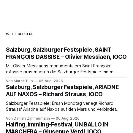
WEITERLESEN
Salzburg, Salzburger Festspiele, SAINT
FRANÇOIS D’ASSISE – Olivier Messiaen, IOCO
Mit Olivier Messiaens monumentalem Saint François
d’Assise präsentieren die Salzburger Festspiele einen
außergewöhnlichen Opernabend. Romeo Castellucci gelingt
Von Marcel Bub
06 Aug. 2026
eine bildgewaltige Inszenierung, Maxime Pascal entfaltet
Salzburg, Salzburger Festspiele, ARIADNE
die komplexe Partitur eindrucksvoll, Philippe Sly berührt als
AUF NAXOS – Richard Strauss, IOCO
Franziskus.
Salzburger Festspiele: Ersan Mondtag verlegt Richard
Strauss' Ariadne auf Naxos auf den Mars und verbindet
Science-Fiction mit Opernklassik. Musikalisch überzeugt die
Von Daniela Zimmermann
06 Aug. 2026
Aufführung mit starken Solisten und den Wiener
Halfing, Immling-Festival, UN BALLO IN
Philharmonikern, szenisch bleibt der zweite Akt jedoch
MASCHERA – Giuseppe Verdi, IOCO