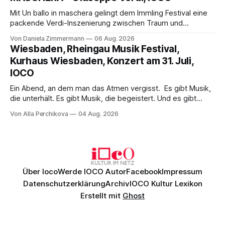
hinter den Erwartungen zurück.
Mit Un ballo in maschera gelingt dem Immling Festival eine
packende Verdi-Inszenierung zwischen Traum und
Wirklichkeit. Verena von Kerssenbrock verbindet
Von Daniela Zimmermann
06 Aug. 2026
psychologische Tiefe mit starken Bildern, getragen von
Wiesbaden, Rheingau Musik Festival,
einem spielfreudigen Ensemble und einer musikalisch
Kurhaus Wiesbaden, Konzert am 31. Juli,
überzeugenden Gesamtleistung.
IOCO
Ein Abend, an dem man das Atmen vergisst. Es gibt Musik,
die unterhält. Es gibt Musik, die begeistert. Und es gibt
Musik, nach der man minutenlang kein Wort sagen kann.
Von Alla Perchikova
04 Aug. 2026
Genau so war der Abend im Kurhaus Wiesbaden, an dem
Johannes Brahms’ Erstes Klavierkonzert d-Moll op. 15 mit
Daniil
Über Ioco
Werde IOCO Autor
Facebook
Impressum
Datenschutzerklärung
Archiv
IOCO Kultur Lexikon
Erstellt mit
Ghost