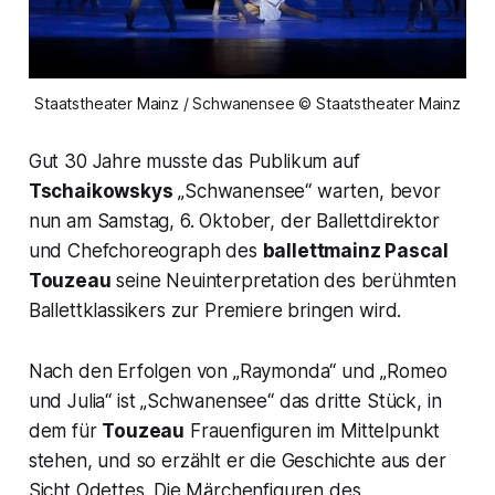
Staatstheater Mainz / Schwanensee © Staatstheater Mainz
Gut 30 Jahre musste das Publikum auf
Tschaikowskys
„
Schwanensee
“ warten, bevor
nun am Samstag, 6. Oktober, der Ballettdirektor
und Chefchoreograph des
ballettmainz Pascal
Touzeau
seine Neuinterpretation des berühmten
Ballettklassikers zur Premiere bringen wird.
Nach den Erfolgen von „
Raymonda
“ und „
Romeo
und Julia
“ ist „
Schwanensee
“ das dritte Stück, in
dem für
Touzeau
Frauenfiguren im Mittelpunkt
stehen, und so erzählt er die Geschichte aus der
Sicht
Odettes.
Die Märchenfiguren des