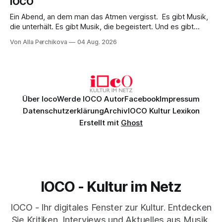
IOCO
Ein Abend, an dem man das Atmen vergisst. Es gibt Musik,
die unterhält. Es gibt Musik, die begeistert. Und es gibt
Musik, nach der man minutenlang kein Wort sagen kann.
Von Alla Perchikova
04 Aug. 2026
Genau so war der Abend im Kurhaus Wiesbaden, an dem
Johannes Brahms’ Erstes Klavierkonzert d-Moll op. 15 mit
Daniil
Über Ioco
Werde IOCO Autor
Facebook
Impressum
Datenschutzerklärung
Archiv
IOCO Kultur Lexikon
Erstellt mit
Ghost
IOCO - Kultur im Netz
IOCO - Ihr digitales Fenster zur Kultur. Entdecken
Sie Kritiken, Interviews und Aktuelles aus Musik,