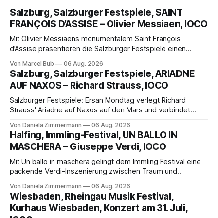
Salzburg, Salzburger Festspiele, SAINT
FRANÇOIS D’ASSISE – Olivier Messiaen, IOCO
Mit Olivier Messiaens monumentalem Saint François
d’Assise präsentieren die Salzburger Festspiele einen
außergewöhnlichen Opernabend. Romeo Castellucci gelingt
Von Marcel Bub
06 Aug. 2026
eine bildgewaltige Inszenierung, Maxime Pascal entfaltet
Salzburg, Salzburger Festspiele, ARIADNE
die komplexe Partitur eindrucksvoll, Philippe Sly berührt als
AUF NAXOS – Richard Strauss, IOCO
Franziskus.
Salzburger Festspiele: Ersan Mondtag verlegt Richard
Strauss' Ariadne auf Naxos auf den Mars und verbindet
Science-Fiction mit Opernklassik. Musikalisch überzeugt die
Von Daniela Zimmermann
06 Aug. 2026
Aufführung mit starken Solisten und den Wiener
Halfing, Immling-Festival, UN BALLO IN
Philharmonikern, szenisch bleibt der zweite Akt jedoch
MASCHERA – Giuseppe Verdi, IOCO
hinter den Erwartungen zurück.
Mit Un ballo in maschera gelingt dem Immling Festival eine
packende Verdi-Inszenierung zwischen Traum und
Wirklichkeit. Verena von Kerssenbrock verbindet
Von Daniela Zimmermann
06 Aug. 2026
psychologische Tiefe mit starken Bildern, getragen von
Wiesbaden, Rheingau Musik Festival,
einem spielfreudigen Ensemble und einer musikalisch
Kurhaus Wiesbaden, Konzert am 31. Juli,
überzeugenden Gesamtleistung.