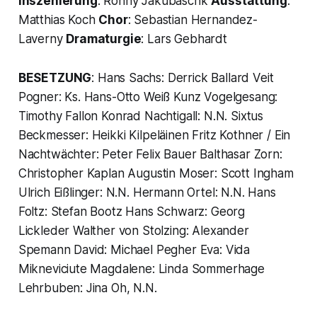
Inszenierung
: Ronny Jakubaschk
Ausstattung
:
Matthias Koch
Chor
: Sebastian Hernandez-
Laverny
Dramaturgie
: Lars Gebhardt
BESETZUNG
: Hans Sachs: Derrick Ballard Veit
Pogner: Ks. Hans-Otto Weiß Kunz Vogelgesang:
Timothy Fallon Konrad Nachtigall: N.N. Sixtus
Beckmesser: Heikki Kilpeläinen Fritz Kothner / Ein
Nachtwächter: Peter Felix Bauer Balthasar Zorn:
Christopher Kaplan Augustin Moser: Scott Ingham
Ulrich Eißlinger: N.N. Hermann Ortel: N.N. Hans
Foltz: Stefan Bootz Hans Schwarz: Georg
Lickleder Walther von Stolzing: Alexander
Spemann David: Michael Pegher Eva: Vida
Mikneviciute Magdalene: Linda Sommerhage
Lehrbuben: Jina Oh, N.N.