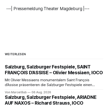
---| Pressemeldung Theater Magdeburg |---
WEITERLESEN
Salzburg, Salzburger Festspiele, SAINT
FRANÇOIS D’ASSISE – Olivier Messiaen, IOCO
Mit Olivier Messiaens monumentalem Saint François
d’Assise präsentieren die Salzburger Festspiele einen
außergewöhnlichen Opernabend. Romeo Castellucci gelingt
Von Marcel Bub
06 Aug. 2026
eine bildgewaltige Inszenierung, Maxime Pascal entfaltet
Salzburg, Salzburger Festspiele, ARIADNE
die komplexe Partitur eindrucksvoll, Philippe Sly berührt als
AUF NAXOS – Richard Strauss, IOCO
Franziskus.