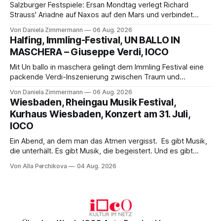
Salzburger Festspiele: Ersan Mondtag verlegt Richard
Strauss' Ariadne auf Naxos auf den Mars und verbindet
Science-Fiction mit Opernklassik. Musikalisch überzeugt die
Von Daniela Zimmermann
06 Aug. 2026
Aufführung mit starken Solisten und den Wiener
Halfing, Immling-Festival, UN BALLO IN
Philharmonikern, szenisch bleibt der zweite Akt jedoch
MASCHERA – Giuseppe Verdi, IOCO
hinter den Erwartungen zurück.
Mit Un ballo in maschera gelingt dem Immling Festival eine
packende Verdi-Inszenierung zwischen Traum und
Wirklichkeit. Verena von Kerssenbrock verbindet
Von Daniela Zimmermann
06 Aug. 2026
psychologische Tiefe mit starken Bildern, getragen von
Wiesbaden, Rheingau Musik Festival,
einem spielfreudigen Ensemble und einer musikalisch
Kurhaus Wiesbaden, Konzert am 31. Juli,
überzeugenden Gesamtleistung.
IOCO
Ein Abend, an dem man das Atmen vergisst. Es gibt Musik,
die unterhält. Es gibt Musik, die begeistert. Und es gibt
Musik, nach der man minutenlang kein Wort sagen kann.
Von Alla Perchikova
04 Aug. 2026
Genau so war der Abend im Kurhaus Wiesbaden, an dem
Johannes Brahms’ Erstes Klavierkonzert d-Moll op. 15 mit
Daniil