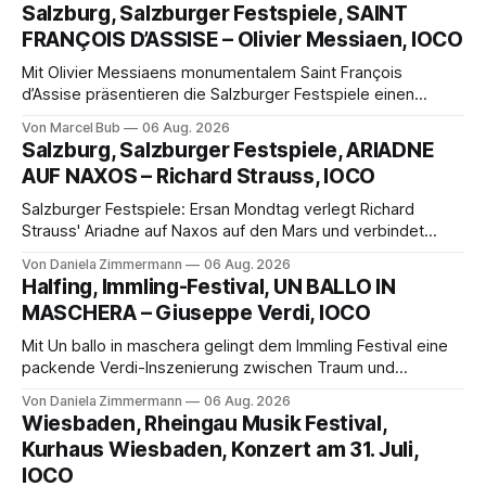
Salzburg, Salzburger Festspiele, SAINT
FRANÇOIS D’ASSISE – Olivier Messiaen, IOCO
Mit Olivier Messiaens monumentalem Saint François
d’Assise präsentieren die Salzburger Festspiele einen
außergewöhnlichen Opernabend. Romeo Castellucci gelingt
Von Marcel Bub
06 Aug. 2026
eine bildgewaltige Inszenierung, Maxime Pascal entfaltet
Salzburg, Salzburger Festspiele, ARIADNE
die komplexe Partitur eindrucksvoll, Philippe Sly berührt als
AUF NAXOS – Richard Strauss, IOCO
Franziskus.
Salzburger Festspiele: Ersan Mondtag verlegt Richard
Strauss' Ariadne auf Naxos auf den Mars und verbindet
Science-Fiction mit Opernklassik. Musikalisch überzeugt die
Von Daniela Zimmermann
06 Aug. 2026
Aufführung mit starken Solisten und den Wiener
Halfing, Immling-Festival, UN BALLO IN
Philharmonikern, szenisch bleibt der zweite Akt jedoch
MASCHERA – Giuseppe Verdi, IOCO
hinter den Erwartungen zurück.
Mit Un ballo in maschera gelingt dem Immling Festival eine
packende Verdi-Inszenierung zwischen Traum und
Wirklichkeit. Verena von Kerssenbrock verbindet
Von Daniela Zimmermann
06 Aug. 2026
psychologische Tiefe mit starken Bildern, getragen von
Wiesbaden, Rheingau Musik Festival,
einem spielfreudigen Ensemble und einer musikalisch
Kurhaus Wiesbaden, Konzert am 31. Juli,
überzeugenden Gesamtleistung.
IOCO