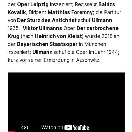
der
Oper Leipzig
inszeniert; Regisseur
Balázs
Kovalik,
Dirigent
Matthias Foremny;
die Partitur
von
Der Sturz des Antichrist
schuf
Ullmann
1935.
Viktor Ullmanns
Oper
Der zerbrochene
Krug
(nach
Heinrich von Kleist
) wurde 2018 an
der
Bayerischen Staatsoper
in München
inszeniert;
Ullmann
schuf die Oper im Jahr 1944;
kurz vor seiner Ermordung in Auschwitz.