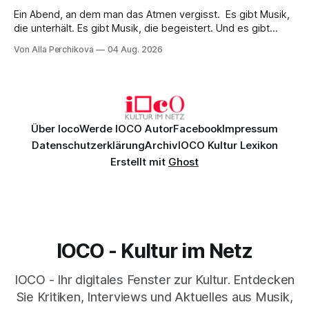
Ein Abend, an dem man das Atmen vergisst. Es gibt Musik,
die unterhält. Es gibt Musik, die begeistert. Und es gibt
Musik, nach der man minutenlang kein Wort sagen kann.
Von Alla Perchikova
04 Aug. 2026
Genau so war der Abend im Kurhaus Wiesbaden, an dem
Johannes Brahms’ Erstes Klavierkonzert d-Moll op. 15 mit
Daniil
Über Ioco
Werde IOCO Autor
Facebook
Impressum
Datenschutzerklärung
Archiv
IOCO Kultur Lexikon
Erstellt mit
Ghost
IOCO - Kultur im Netz
IOCO - Ihr digitales Fenster zur Kultur. Entdecken
Sie Kritiken, Interviews und Aktuelles aus Musik,