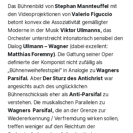
Das Bühnenbild von
Stephan Mannteuffel
mit
den Videoprojektionen von
Valerio Figuccio
betont konvex die Assoziativität gemäßigter
Moderne in der Musik
Viktor Ullmanns,
das
Orchester unterstreicht intonatorisch sensibel den
Dialog
Ullmann – Wagner
(dabei exzellent:
Matthias Foremny)
. Die Gattung seiner Oper
definierte der Komponist nicht zufällig als
„Bühnenweihefestspiel“
in Analogie zu
Wagners
Parsifal
.
Aber
Der Sturz des Antichrist
war
angesichts auch des unglücklichen
Bühnenschicksals eher als
Anti-Parsifal
zu
verstehen. Die musikalischen Parallelen zu
Wagners
Parsifal
,
die an der Grenze zur
Wiedererkennung / Verfremdung wirken sollen,
treffen weniger auf den Reichtum der