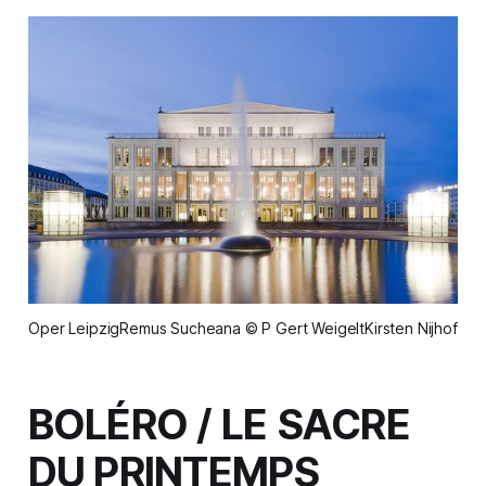
Oper LeipzigRemus Sucheana © P Gert WeigeltKirsten Nijhof
BOLÉRO / LE SACRE
DU PRINTEMPS