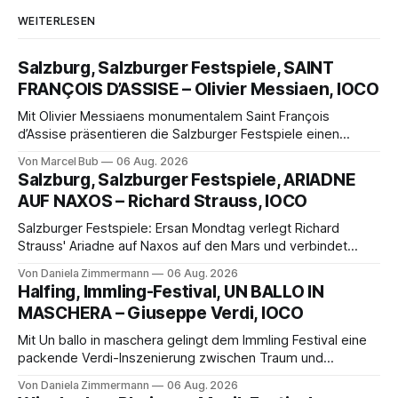
WEITERLESEN
Salzburg, Salzburger Festspiele, SAINT
FRANÇOIS D’ASSISE – Olivier Messiaen, IOCO
Mit Olivier Messiaens monumentalem Saint François
d’Assise präsentieren die Salzburger Festspiele einen
außergewöhnlichen Opernabend. Romeo Castellucci gelingt
Von Marcel Bub
06 Aug. 2026
eine bildgewaltige Inszenierung, Maxime Pascal entfaltet
Salzburg, Salzburger Festspiele, ARIADNE
die komplexe Partitur eindrucksvoll, Philippe Sly berührt als
AUF NAXOS – Richard Strauss, IOCO
Franziskus.
Salzburger Festspiele: Ersan Mondtag verlegt Richard
Strauss' Ariadne auf Naxos auf den Mars und verbindet
Science-Fiction mit Opernklassik. Musikalisch überzeugt die
Von Daniela Zimmermann
06 Aug. 2026
Aufführung mit starken Solisten und den Wiener
Halfing, Immling-Festival, UN BALLO IN
Philharmonikern, szenisch bleibt der zweite Akt jedoch
MASCHERA – Giuseppe Verdi, IOCO
hinter den Erwartungen zurück.
Mit Un ballo in maschera gelingt dem Immling Festival eine
packende Verdi-Inszenierung zwischen Traum und
Wirklichkeit. Verena von Kerssenbrock verbindet
Von Daniela Zimmermann
06 Aug. 2026
psychologische Tiefe mit starken Bildern, getragen von