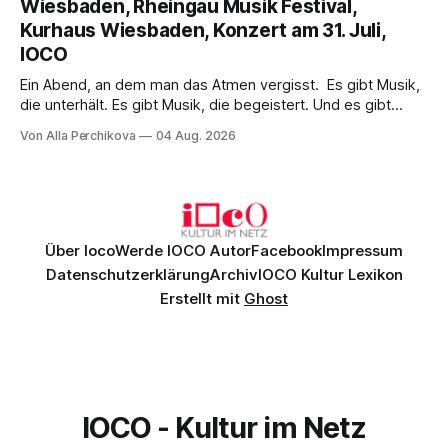
Wiesbaden, Rheingau Musik Festival,
einem spielfreudigen Ensemble und einer musikalisch
Kurhaus Wiesbaden, Konzert am 31. Juli,
überzeugenden Gesamtleistung.
IOCO
Ein Abend, an dem man das Atmen vergisst. Es gibt Musik,
die unterhält. Es gibt Musik, die begeistert. Und es gibt
Musik, nach der man minutenlang kein Wort sagen kann.
Von Alla Perchikova
04 Aug. 2026
Genau so war der Abend im Kurhaus Wiesbaden, an dem
Johannes Brahms’ Erstes Klavierkonzert d-Moll op. 15 mit
Daniil
Über Ioco
Werde IOCO Autor
Facebook
Impressum
Datenschutzerklärung
Archiv
IOCO Kultur Lexikon
Erstellt mit
Ghost
IOCO - Kultur im Netz