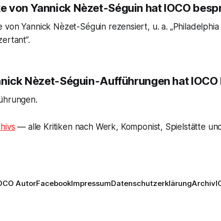
e von Yannick Nèzet-Séguin hat IOCO besp
von Yannick Nèzet-Séguin rezensiert, u. a. „Philadelphia 
ertant“.
nnick Nèzet-Séguin-Aufführungen hat IOCO
ührungen.
hivs
— alle Kritiken nach Werk, Komponist, Spielstätte und
OCO Autor
Facebook
Impressum
Datenschutzerklärung
Archiv
I