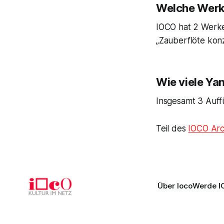
Welche Werk
IOCO hat 2 Werke 
„Zauberflöte konz
Wie viele Ya
Insgesamt 3 Auff
Teil des
IOCO Arc
Über Ioco
Werde I