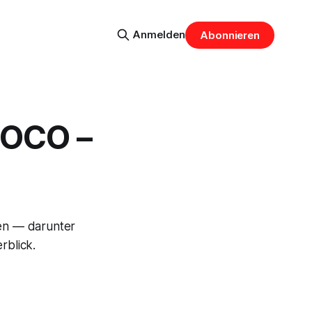
Anmelden
Abonnieren
IOCO –
en — darunter
rblick.