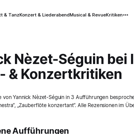
tt & Tanz
Konzert & Liederabend
Musical & Revue
Kritiken
ck Nèzet-Séguin bei 
 & Konzertkritiken
e von Yannick Nèzet-Séguin in 3 Aufführungen besproch
hestra“, „Zauberflöte konzertant“. Alle Rezensionen im Übe
ene Aufführungen