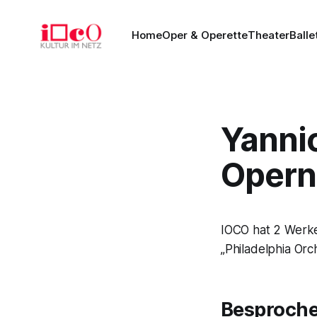
Home
Oper & Operette
Theater
Balle
Yanni
Opern-
IOCO hat 2 Werk
„Philadelphia Orc
Besproch