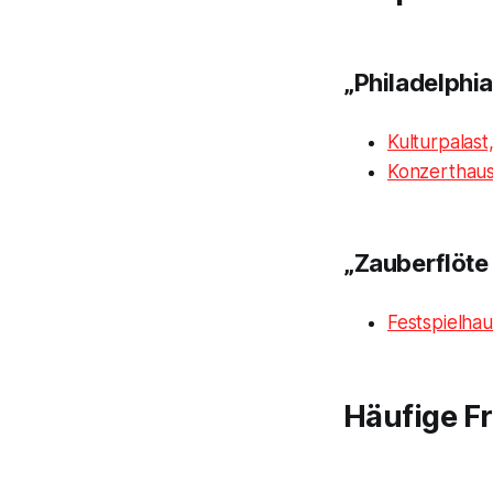
„Philadelphia
Kulturpalas
Konzerthaus
„Zauberflöte
Festspielha
Häufige F