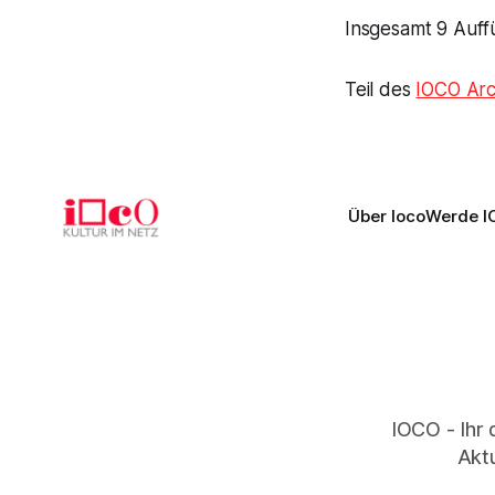
Insgesamt 9 Auff
Teil des
IOCO Arc
Über Ioco
Werde I
IOCO - Ihr 
Aktu