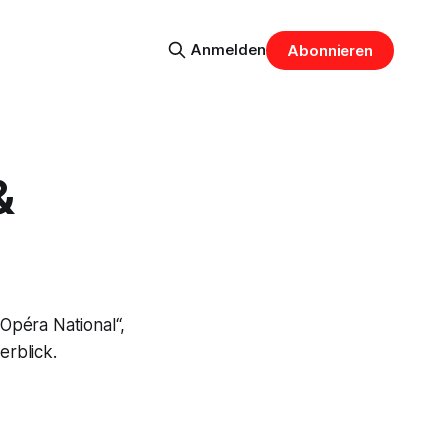
Anmelden
Abonnieren
&
Opéra National“,
erblick.