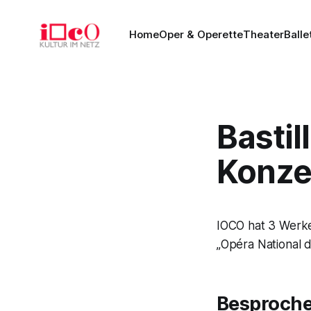
Home
Oper & Operette
Theater
Balle
Bastil
Konzer
IOCO hat 3 Werke
„Opéra National d
Besproch