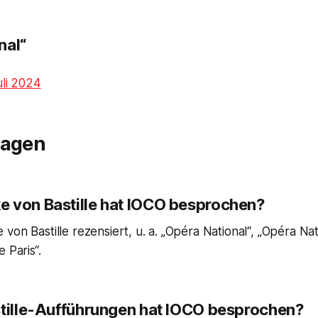
nal“
uli 2024
ragen
 von Bastille hat IOCO besprochen?
von Bastille rezensiert, u. a. „Opéra National“, „Opéra Nati
 Paris“.
stille-Aufführungen hat IOCO besprochen?