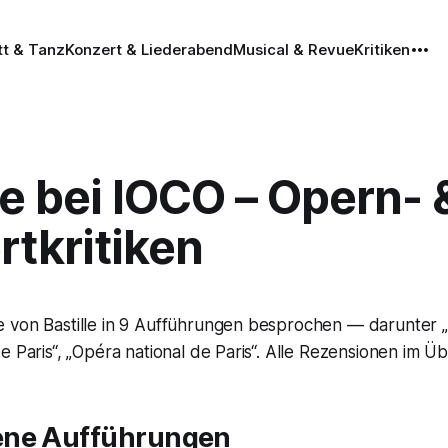
tt & Tanz
Konzert & Liederabend
Musical & Revue
Kritiken
le bei IOCO – Opern- 
tkritiken
 von Bastille in 9 Aufführungen besprochen — darunter „
e Paris“, „Opéra national de Paris“. Alle Rezensionen im Üb
ene Aufführungen