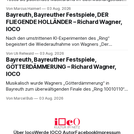
der 1950er-Jahre. Ludwig Baumann erzählt das Werk
Von Marcus Haimerl
03 Aug. 2026
spannend und werkgetreu, getragen von starken Solisten,
Bayreuth, Bayreuther Festspiele, DER
eindrucksvollen Projektionen und einer klangvollen
FLIEGENDE HOLLÄNDER – Richard Wagner,
musikalischen Leitung.
IOCO
Nach den umstrittenen KI-Experimenten des „Ring“
begeistert die Wiederaufnahme von Wagners „Der
fliegende Holländer“ mit packender Regie, großartiger
Von Uli Rehwald
03 Aug. 2026
Musik und einem neuen Traumpaar: Elisabeth Teige und
Bayreuth, Bayreuther Festspiele,
Nicholas Brownlee sorgen für einen der Höhepunkte der
GÖTTERDÄMMERUNG – Richard Wagner,
Bayreuther Festspiele 2026.
IOCO
Musikalisch wurde Wagners „Götterdämmerung“ in
Bayreuth zum überwältigenden Finale des „Ring 10010110“:
Christian Thielemann, Festspielorchester und ein
Von Marcel Bub
03 Aug. 2026
exzellentes Sängerensemble begeisterten. Die KI-geprägte
szenische Umsetzung blieb hingegen auch im
Schlussabend weitgehend ohne Aussagekraft.
Über Ioco
Werde IOCO Autor
Facebook
Impressum