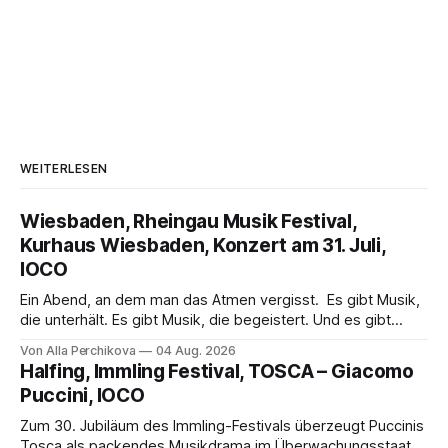
WEITERLESEN
Wiesbaden, Rheingau Musik Festival,
Kurhaus Wiesbaden, Konzert am 31. Juli,
IOCO
Ein Abend, an dem man das Atmen vergisst. Es gibt Musik,
die unterhält. Es gibt Musik, die begeistert. Und es gibt
Musik, nach der man minutenlang kein Wort sagen kann.
Von Alla Perchikova
04 Aug. 2026
Genau so war der Abend im Kurhaus Wiesbaden, an dem
Halfing, Immling Festival, TOSCA – Giacomo
Johannes Brahms’ Erstes Klavierkonzert d-Moll op. 15 mit
Puccini, IOCO
Daniil
Zum 30. Jubiläum des Immling-Festivals überzeugt Puccinis
Tosca als packendes Musikdrama im Überwachungsstaat