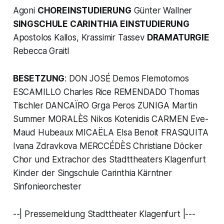
Agoni
CHOREINSTUDIERUNG
Günter Wallner
SINGSCHULE CARINTHIA EINSTUDIERUNG
Apostolos Kallos, Krassimir Tassev
DRAMATURGIE
Rebecca Graitl
BESETZUNG
: DON JOSÉ Demos Flemotomos
ESCAMILLO Charles Rice REMENDADO Thomas
Tischler DANCAÏRO Grga Peros ZUNIGA Martin
Summer MORALÈS Nikos Kotenidis CARMEN Eve-
Maud Hubeaux MICAËLA Elsa Benoit FRASQUITA
Ivana Zdravkova MERCCÉDÈS Christiane Döcker
Chor und Extrachor des Stadttheaters Klagenfurt
Kinder der Singschule Carinthia Kärntner
Sinfonieorchester
--| Pressemeldung Stadttheater Klagenfurt |---