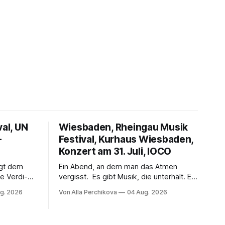
val, UN
Wiesbaden, Rheingau Musik
–
Festival, Kurhaus Wiesbaden,
Konzert am 31. Juli, IOCO
ngt dem
Ein Abend, an dem man das Atmen
e Verdi-
vergisst. Es gibt Musik, die unterhält. Es
 und
gibt Musik, die begeistert. Und es gibt
g. 2026
Von Alla Perchikova
04 Aug. 2026
ssenbrock
Musik, nach der man minutenlang kein
fe mit
Wort sagen kann. Genau so war der
n einem
Abend im Kurhaus Wiesbaden, an dem