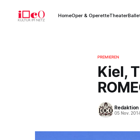
Home
Oper & Operette
Theater
Balle
PREMIEREN
Kiel, 
ROMEO
Redaktion
05 Nov. 201