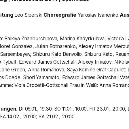
eitung
Leo Siberski
Choreografie
Yaroslav Ivanenko
Aus
ia: Balkiya Zhanburchinova, Marina Kadyrkulova, Victoria 
oret Gonzalez, Julian Botnarenko, Alexey Irmatov Mercuti
Sarsembayev, Shizuru Kato Benvolio: Shizuru Kato, Raua
o Tybalt: Edward James Gottschall, Alexey Irmatov, Nikol
a Lane Green, Anna Romanova, Saya Komine Graf Capulet:
laos Doede, Shori Yamamoto, Edward James Gottschall Vat
me: Viola Crocetti-Gottschall Frau in Weiß: Anna Roman
llungen
: DI 06.01., 19:30; SO 11.01., 16:00; FR 23.01., 20:00;
 SA 14.02., 20:00; SA 21.02., 20:00