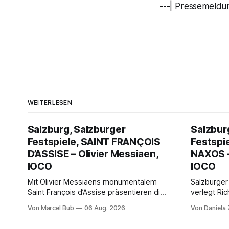
---| Pressemeldun
WEITERLESEN
Salzburg, Salzburger
Salzbur
Festspiele, SAINT FRANÇOIS
Festspi
D’ASSISE – Olivier Messiaen,
NAXOS –
IOCO
IOCO
Mit Olivier Messiaens monumentalem
Salzburger
Saint François d’Assise präsentieren die
verlegt Ric
Salzburger Festspiele einen
Naxos auf 
Von Marcel Bub
06 Aug. 2026
Von Daniela
außergewöhnlichen Opernabend.
Science-Fi
Romeo Castellucci gelingt eine
Musikalisc