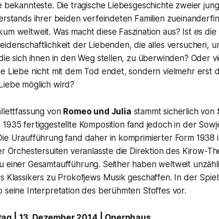
ie bekannteste. Die tragische Liebesgeschichte zweier ju
erstands ihrer beiden verfeindeten Familien zueinanderfi
um weltweit. Was macht diese Faszination aus? Ist es die 
idenschaftlichkeit der Liebenden, die alles versuchen, u
die sich ihnen in den Weg stellen, zu überwinden? Oder vie
ie Liebe nicht mit dem Tod endet, sondern vielmehr erst
Liebe möglich wird?
allettfassung von
Romeo und Julia
stammt sicherlich von
e 1935 fertiggestellte Komposition fand jedoch in der Sow
ie Uraufführung fand daher in komprimierter Form 1938 in
er Orchestersuiten veranlasste die Direktion des Kirow-Th
u einer Gesamtaufführung. Seither haben weltweit unzäh
s Klassikers zu Prokofjews Musik geschaffen. In der Spielz
 seine Interpretation des berühmten Stoffes vor.
tag | 13. Dezember 2014 | Opernhaus