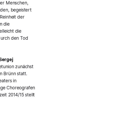
nger Menschen,
nden, begeistert
Reinheit der
m die
lleicht die
 durch den Tod
Sergej
jetunion zunächst
 Brünn statt.
eaters in
lige Choreografen
eit 2014/15 stellt