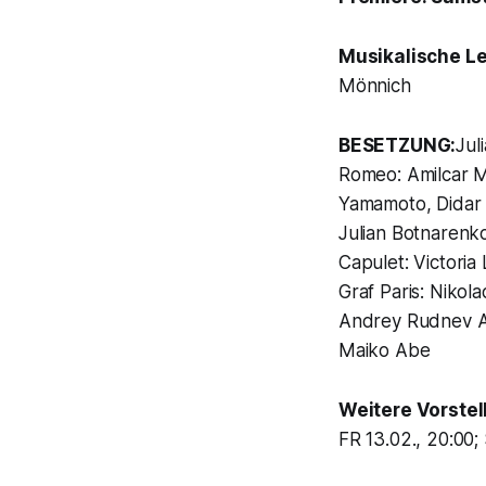
Musikalische L
Mönnich
BESETZUNG:
Jul
Romeo: Amilcar M
Yamamoto, Didar 
Julian Botnarenk
Capulet: Victori
Graf Paris: Niko
Andrey Rudnev Am
Maiko Abe
Weitere Vorste
FR 13.02., 20:00;