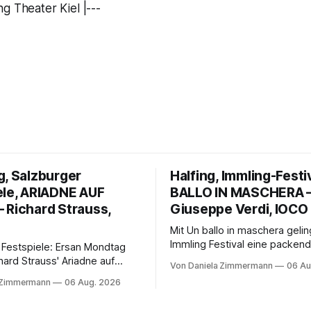
g Theater Kiel |---
g, Salzburger
Halfing, Immling-Festi
ele, ARIADNE AUF
BALLO IN MASCHERA 
 Richard Strauss,
Giuseppe Verdi, IOCO
Mit Un ballo in maschera geli
Immling Festival eine packend
 Festspiele: Ersan Mondtag
Inszenierung zwischen Traum
hard Strauss' Ariadne auf
Von Daniela Zimmermann
06 Au
Wirklichkeit. Verena von Ker
den Mars und verbindet
 Zimmermann
06 Aug. 2026
verbindet psychologische Tie
ction mit Opernklassik.
starken Bildern, getragen vo
h überzeugt die Aufführung