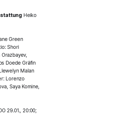
stattung
Heiko
Lane Green
o: Shori
n Orazbayev,
aos Doede Gräfin
 Llewelyn Malan
er: Lorenzo
ova, Saya Komine,
 DO 29.01., 20:00;