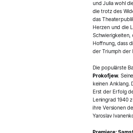
und Julia wohl d
die trotz des Wid
das Theaterpublik
Herzen und die Le
Schwierigkeiten, 
Hoffnung, dass d
der Triumph der 
Die populärste B
Prokofjew
. Sein
keinen Anklang. D
Erst der Erfolg d
Leningrad 1940 z
ihre Versionen de
Yaroslav Ivanenko
Premiere: Sams