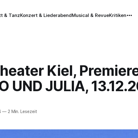
tt & Tanz
Konzert & Liederabend
Musical & Revue
Kritiken
Theater Kiel, Premiere
 UND JULIA, 13.12.
4
—
2 Min. Lesezeit