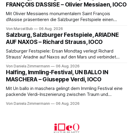
wohl auch eine junge Frau, wie es ist, wenn der Zirkus ins
FRANÇOIS D’ASSISE – Olivier Messiaen, IOCO
Varieté kommt.
Mit Olivier Messiaens monumentalem Saint François
d’Assise präsentieren die Salzburger Festspiele einen
außergewöhnlichen Opernabend. Romeo Castellucci gelingt
Von Marcel Bub
06 Aug. 2026
eine bildgewaltige Inszenierung, Maxime Pascal entfaltet
Salzburg, Salzburger Festspiele, ARIADNE
die komplexe Partitur eindrucksvoll, Philippe Sly berührt als
AUF NAXOS – Richard Strauss, IOCO
Franziskus.
Salzburger Festspiele: Ersan Mondtag verlegt Richard
Strauss' Ariadne auf Naxos auf den Mars und verbindet
Science-Fiction mit Opernklassik. Musikalisch überzeugt die
Von Daniela Zimmermann
06 Aug. 2026
Aufführung mit starken Solisten und den Wiener
Halfing, Immling-Festival, UN BALLO IN
Philharmonikern, szenisch bleibt der zweite Akt jedoch
MASCHERA – Giuseppe Verdi, IOCO
hinter den Erwartungen zurück.
Mit Un ballo in maschera gelingt dem Immling Festival eine
packende Verdi-Inszenierung zwischen Traum und
Wirklichkeit. Verena von Kerssenbrock verbindet
Von Daniela Zimmermann
06 Aug. 2026
psychologische Tiefe mit starken Bildern, getragen von
einem spielfreudigen Ensemble und einer musikalisch
überzeugenden Gesamtleistung.