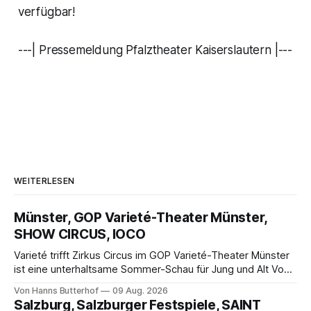
verfügbar!
---| Pressemeldung Pfalztheater Kaiserslautern |---
WEITERLESEN
Münster, GOP Varieté-Theater Münster,
SHOW CIRCUS, IOCO
Varieté trifft Zirkus Circus im GOP Varieté-Theater Münster
ist eine unterhaltsame Sommer-Schau für Jung und Alt Von
Hanns Butterhof Wenn sich im GOP Varieté-Theater
Von Hanns Butterhof
09 Aug. 2026
Münster der Vorhang zur neuen Show Circus hebt, erkundet
Salzburg, Salzburger Festspiele, SAINT