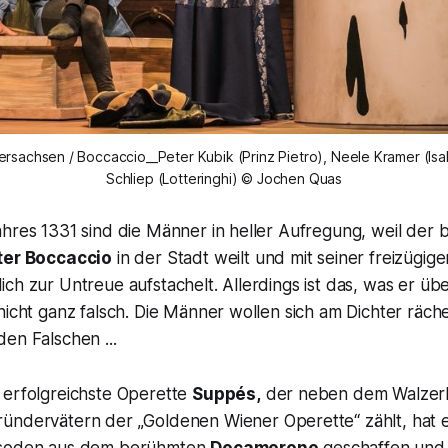
rsachsen / Boccaccio__Peter Kubik (Prinz Pietro), Neele Kramer (Isab
Schliep (Lotteringhi) © Jochen Quas
ahres 1331 sind die Männer in heller Aufregung, weil der
ter Boccaccio
in der Stadt weilt und mit seiner freizügige
ch zur Untreue aufstachelt. Allerdings ist das, was er übe
nicht ganz falsch. Die Männer wollen sich am Dichter räch
en Falschen ...
 erfolgreichste Operette
Suppés,
der neben dem Walzer
ründervätern der
„Goldenen Wiener Operette“
zählt, hat 