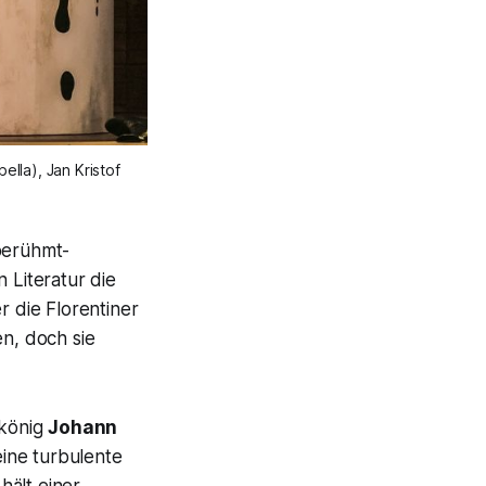
ella), Jan Kristof
 berühmt-
n Literatur die
r die Florentiner
en, doch sie
könig
Johann
eine turbulente