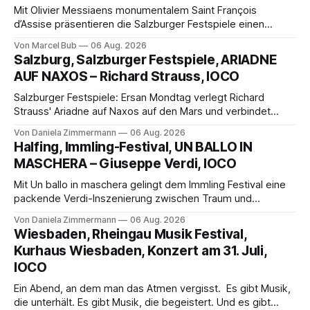
Mit Olivier Messiaens monumentalem Saint François
d’Assise präsentieren die Salzburger Festspiele einen
außergewöhnlichen Opernabend. Romeo Castellucci gelingt
Von Marcel Bub
06 Aug. 2026
eine bildgewaltige Inszenierung, Maxime Pascal entfaltet
Salzburg, Salzburger Festspiele, ARIADNE
die komplexe Partitur eindrucksvoll, Philippe Sly berührt als
AUF NAXOS – Richard Strauss, IOCO
Franziskus.
Salzburger Festspiele: Ersan Mondtag verlegt Richard
Strauss' Ariadne auf Naxos auf den Mars und verbindet
Science-Fiction mit Opernklassik. Musikalisch überzeugt die
Von Daniela Zimmermann
06 Aug. 2026
Aufführung mit starken Solisten und den Wiener
Halfing, Immling-Festival, UN BALLO IN
Philharmonikern, szenisch bleibt der zweite Akt jedoch
MASCHERA – Giuseppe Verdi, IOCO
hinter den Erwartungen zurück.
Mit Un ballo in maschera gelingt dem Immling Festival eine
packende Verdi-Inszenierung zwischen Traum und
Wirklichkeit. Verena von Kerssenbrock verbindet
Von Daniela Zimmermann
06 Aug. 2026
psychologische Tiefe mit starken Bildern, getragen von
Wiesbaden, Rheingau Musik Festival,
einem spielfreudigen Ensemble und einer musikalisch
Kurhaus Wiesbaden, Konzert am 31. Juli,
überzeugenden Gesamtleistung.
IOCO
Ein Abend, an dem man das Atmen vergisst. Es gibt Musik,
die unterhält. Es gibt Musik, die begeistert. Und es gibt