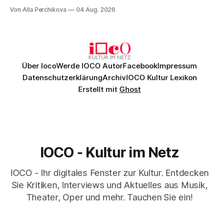
Musik, nach der man minutenlang kein Wort sagen kann.
Von Alla Perchikova
04 Aug. 2026
Genau so war der Abend im Kurhaus Wiesbaden, an dem
Johannes Brahms’ Erstes Klavierkonzert d-Moll op. 15 mit
Daniil
Über Ioco
Werde IOCO Autor
Facebook
Impressum
Datenschutzerklärung
Archiv
IOCO Kultur Lexikon
Erstellt mit
Ghost
IOCO - Kultur im Netz
IOCO - Ihr digitales Fenster zur Kultur. Entdecken
Sie Kritiken, Interviews und Aktuelles aus Musik,
Theater, Oper und mehr. Tauchen Sie ein!