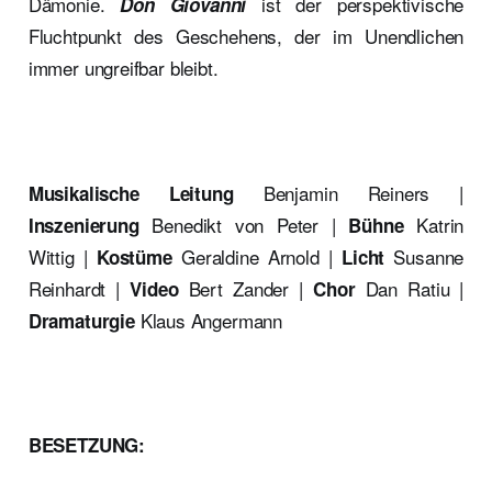
Dämonie.
ist der perspektivische
Don Giovanni
Fluchtpunkt des Geschehens, der im Unendlichen
immer ungreifbar bleibt.
Benjamin Reiners |
Musikalische Leitung
Benedikt von Peter |
Katrin
Inszenierung
Bühne
Wittig |
Geraldine Arnold |
Susanne
Kostüme
Licht
Reinhardt |
Bert Zander |
Dan Ratiu |
Video
Chor
Klaus Angermann
Dramaturgie
BESETZUNG: