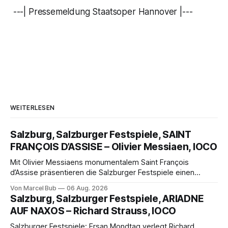
---| Pressemeldung Staatsoper Hannover |---
WEITERLESEN
Salzburg, Salzburger Festspiele, SAINT
FRANÇOIS D’ASSISE – Olivier Messiaen, IOCO
Mit Olivier Messiaens monumentalem Saint François
d’Assise präsentieren die Salzburger Festspiele einen
außergewöhnlichen Opernabend. Romeo Castellucci gelingt
Von Marcel Bub
06 Aug. 2026
eine bildgewaltige Inszenierung, Maxime Pascal entfaltet
Salzburg, Salzburger Festspiele, ARIADNE
die komplexe Partitur eindrucksvoll, Philippe Sly berührt als
AUF NAXOS – Richard Strauss, IOCO
Franziskus.
Salzburger Festspiele: Ersan Mondtag verlegt Richard