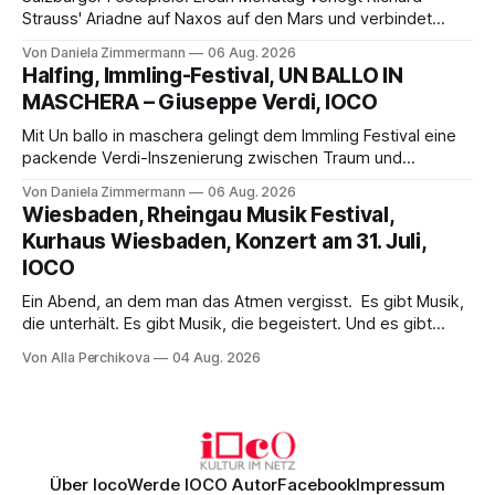
Strauss' Ariadne auf Naxos auf den Mars und verbindet
Science-Fiction mit Opernklassik. Musikalisch überzeugt die
Von Daniela Zimmermann
06 Aug. 2026
Aufführung mit starken Solisten und den Wiener
Halfing, Immling-Festival, UN BALLO IN
Philharmonikern, szenisch bleibt der zweite Akt jedoch
MASCHERA – Giuseppe Verdi, IOCO
hinter den Erwartungen zurück.
Mit Un ballo in maschera gelingt dem Immling Festival eine
packende Verdi-Inszenierung zwischen Traum und
Wirklichkeit. Verena von Kerssenbrock verbindet
Von Daniela Zimmermann
06 Aug. 2026
psychologische Tiefe mit starken Bildern, getragen von
Wiesbaden, Rheingau Musik Festival,
einem spielfreudigen Ensemble und einer musikalisch
Kurhaus Wiesbaden, Konzert am 31. Juli,
überzeugenden Gesamtleistung.
IOCO
Ein Abend, an dem man das Atmen vergisst. Es gibt Musik,
die unterhält. Es gibt Musik, die begeistert. Und es gibt
Musik, nach der man minutenlang kein Wort sagen kann.
Von Alla Perchikova
04 Aug. 2026
Genau so war der Abend im Kurhaus Wiesbaden, an dem
Johannes Brahms’ Erstes Klavierkonzert d-Moll op. 15 mit
Daniil
Über Ioco
Werde IOCO Autor
Facebook
Impressum