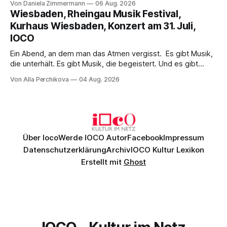
Von Daniela Zimmermann
06 Aug. 2026
psychologische Tiefe mit starken Bildern, getragen von
Wiesbaden, Rheingau Musik Festival,
einem spielfreudigen Ensemble und einer musikalisch
Kurhaus Wiesbaden, Konzert am 31. Juli,
überzeugenden Gesamtleistung.
IOCO
Ein Abend, an dem man das Atmen vergisst. Es gibt Musik,
die unterhält. Es gibt Musik, die begeistert. Und es gibt
Musik, nach der man minutenlang kein Wort sagen kann.
Von Alla Perchikova
04 Aug. 2026
Genau so war der Abend im Kurhaus Wiesbaden, an dem
Johannes Brahms’ Erstes Klavierkonzert d-Moll op. 15 mit
Daniil
Über Ioco
Werde IOCO Autor
Facebook
Impressum
Datenschutzerklärung
Archiv
IOCO Kultur Lexikon
Erstellt mit
Ghost