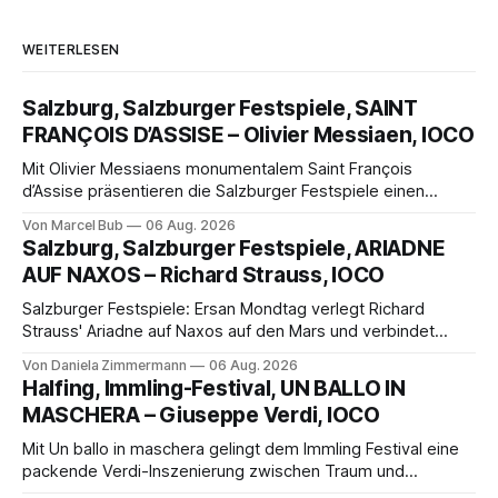
WEITERLESEN
Salzburg, Salzburger Festspiele, SAINT
FRANÇOIS D’ASSISE – Olivier Messiaen, IOCO
Mit Olivier Messiaens monumentalem Saint François
d’Assise präsentieren die Salzburger Festspiele einen
außergewöhnlichen Opernabend. Romeo Castellucci gelingt
Von Marcel Bub
06 Aug. 2026
eine bildgewaltige Inszenierung, Maxime Pascal entfaltet
Salzburg, Salzburger Festspiele, ARIADNE
die komplexe Partitur eindrucksvoll, Philippe Sly berührt als
AUF NAXOS – Richard Strauss, IOCO
Franziskus.
Salzburger Festspiele: Ersan Mondtag verlegt Richard
Strauss' Ariadne auf Naxos auf den Mars und verbindet
Science-Fiction mit Opernklassik. Musikalisch überzeugt die
Von Daniela Zimmermann
06 Aug. 2026
Aufführung mit starken Solisten und den Wiener
Halfing, Immling-Festival, UN BALLO IN
Philharmonikern, szenisch bleibt der zweite Akt jedoch
MASCHERA – Giuseppe Verdi, IOCO
hinter den Erwartungen zurück.
Mit Un ballo in maschera gelingt dem Immling Festival eine
packende Verdi-Inszenierung zwischen Traum und
Wirklichkeit. Verena von Kerssenbrock verbindet