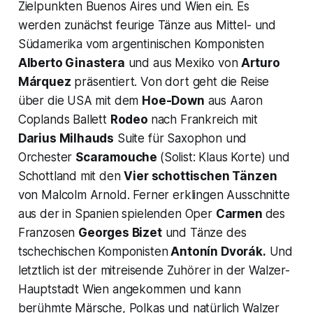
Zielpunkten Buenos Aires und Wien ein. Es
werden zunächst feurige Tänze aus Mittel- und
Südamerika vom argentinischen Komponisten
Alberto Ginastera
und aus Mexiko von
Arturo
Márquez
präsentiert. Von dort geht die Reise
über die USA mit dem
Hoe-Down
aus Aaron
Coplands Ballett
Rodeo
nach Frankreich mit
Darius Milhauds
Suite für Saxophon und
Orchester
Scaramouche
(Solist: Klaus Korte) und
Schottland mit den
Vier schottischen Tänzen
von Malcolm Arnold. Ferner erklingen Ausschnitte
aus der in Spanien spielenden Oper
Carmen
des
Franzosen
Georges Bizet
und Tänze des
tschechischen Komponisten
Antonín Dvorák.
Und
letztlich ist der mitreisende Zuhörer in der Walzer-
Hauptstadt Wien angekommen und kann
berühmte Märsche, Polkas und natürlich Walzer