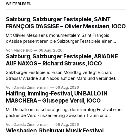
WEITERLESEN
Salzburg, Salzburger Festspiele, SAINT
FRANÇOIS D’ASSISE – Olivier Messiaen, IOCO
Mit Olivier Messiaens monumentalem Saint François
d’Assise präsentieren die Salzburger Festspiele einen
außergewöhnlichen Opernabend. Romeo Castellucci gelingt
Von Marcel Bub
06 Aug. 2026
eine bildgewaltige Inszenierung, Maxime Pascal entfaltet
Salzburg, Salzburger Festspiele, ARIADNE
die komplexe Partitur eindrucksvoll, Philippe Sly berührt als
AUF NAXOS – Richard Strauss, IOCO
Franziskus.
Salzburger Festspiele: Ersan Mondtag verlegt Richard
Strauss' Ariadne auf Naxos auf den Mars und verbindet
Science-Fiction mit Opernklassik. Musikalisch überzeugt die
Von Daniela Zimmermann
06 Aug. 2026
Aufführung mit starken Solisten und den Wiener
Halfing, Immling-Festival, UN BALLO IN
Philharmonikern, szenisch bleibt der zweite Akt jedoch
MASCHERA – Giuseppe Verdi, IOCO
hinter den Erwartungen zurück.
Mit Un ballo in maschera gelingt dem Immling Festival eine
packende Verdi-Inszenierung zwischen Traum und
Wirklichkeit. Verena von Kerssenbrock verbindet
Von Daniela Zimmermann
06 Aug. 2026
psychologische Tiefe mit starken Bildern, getragen von
Wiesbaden, Rheingau Musik Festival,