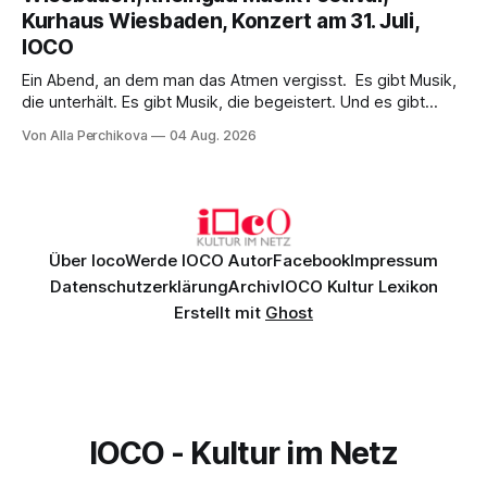
einem spielfreudigen Ensemble und einer musikalisch
Kurhaus Wiesbaden, Konzert am 31. Juli,
überzeugenden Gesamtleistung.
IOCO
Ein Abend, an dem man das Atmen vergisst. Es gibt Musik,
die unterhält. Es gibt Musik, die begeistert. Und es gibt
Musik, nach der man minutenlang kein Wort sagen kann.
Von Alla Perchikova
04 Aug. 2026
Genau so war der Abend im Kurhaus Wiesbaden, an dem
Johannes Brahms’ Erstes Klavierkonzert d-Moll op. 15 mit
Daniil
Über Ioco
Werde IOCO Autor
Facebook
Impressum
Datenschutzerklärung
Archiv
IOCO Kultur Lexikon
Erstellt mit
Ghost
IOCO - Kultur im Netz