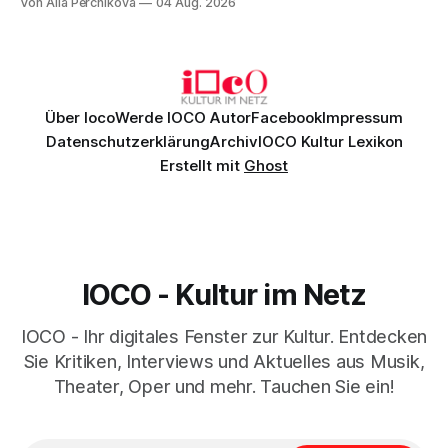
Von Alla Perchikova
04 Aug. 2026
Genau so war der Abend im Kurhaus Wiesbaden, an dem
Johannes Brahms’ Erstes Klavierkonzert d-Moll op. 15 mit
Daniil
Über Ioco
Werde IOCO Autor
Facebook
Impressum
Datenschutzerklärung
Archiv
IOCO Kultur Lexikon
Erstellt mit
Ghost
IOCO - Kultur im Netz
IOCO - Ihr digitales Fenster zur Kultur. Entdecken
Sie Kritiken, Interviews und Aktuelles aus Musik,
Theater, Oper und mehr. Tauchen Sie ein!