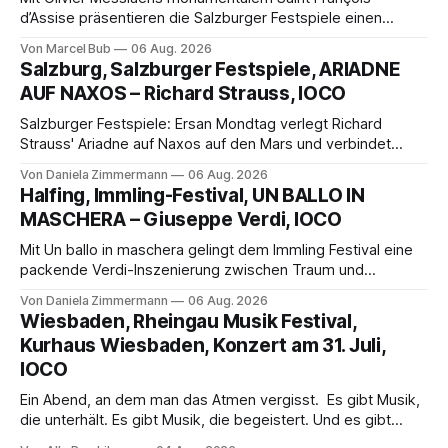
d’Assise präsentieren die Salzburger Festspiele einen
außergewöhnlichen Opernabend. Romeo Castellucci gelingt
Von Marcel Bub
06 Aug. 2026
eine bildgewaltige Inszenierung, Maxime Pascal entfaltet
Salzburg, Salzburger Festspiele, ARIADNE
die komplexe Partitur eindrucksvoll, Philippe Sly berührt als
AUF NAXOS – Richard Strauss, IOCO
Franziskus.
Salzburger Festspiele: Ersan Mondtag verlegt Richard
Strauss' Ariadne auf Naxos auf den Mars und verbindet
Science-Fiction mit Opernklassik. Musikalisch überzeugt die
Von Daniela Zimmermann
06 Aug. 2026
Aufführung mit starken Solisten und den Wiener
Halfing, Immling-Festival, UN BALLO IN
Philharmonikern, szenisch bleibt der zweite Akt jedoch
MASCHERA – Giuseppe Verdi, IOCO
hinter den Erwartungen zurück.
Mit Un ballo in maschera gelingt dem Immling Festival eine
packende Verdi-Inszenierung zwischen Traum und
Wirklichkeit. Verena von Kerssenbrock verbindet
Von Daniela Zimmermann
06 Aug. 2026
psychologische Tiefe mit starken Bildern, getragen von
Wiesbaden, Rheingau Musik Festival,
einem spielfreudigen Ensemble und einer musikalisch
Kurhaus Wiesbaden, Konzert am 31. Juli,
überzeugenden Gesamtleistung.
IOCO
Ein Abend, an dem man das Atmen vergisst. Es gibt Musik,
die unterhält. Es gibt Musik, die begeistert. Und es gibt
Musik, nach der man minutenlang kein Wort sagen kann.