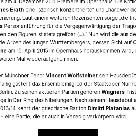
rte am 4. Dezember 2011 Premiere im Opernhaus. Die Kritik
nes Erath
eine „szenisch konzentrierte“ und „
handwerkli
zenierung. Laut einem weiteren Rezensenten sorge „
die In
s
Personenführung für die Vergegenwärtigung der Tragöd
 den Figuren ist stets greifbar (...)
.“ Nun wird die aus de
e Arbeit des jungen Württembergers, dessen Sicht auf
C
the
am 15. April 2015 im Opernhaus herauskommen wird, i
weiten Mal wiederaufgenommen.
er Münchner Tenor
Vincent Wolfsteiner
sein Hausdebüt
mäßig gastiert das Ensemblemitglied der Staatsoper Nürnb
erlin. Zu seinen aktuellen Partien gehören
Wagners
Tris
oge
in
Der Ring des Nibelungen.
Nach seinem Hausdebüt 
013/14 kehrt der griechische Bariton
Dimitri Platanias
al
– eine Partie, die er auch in Venedig verkörpern wird.