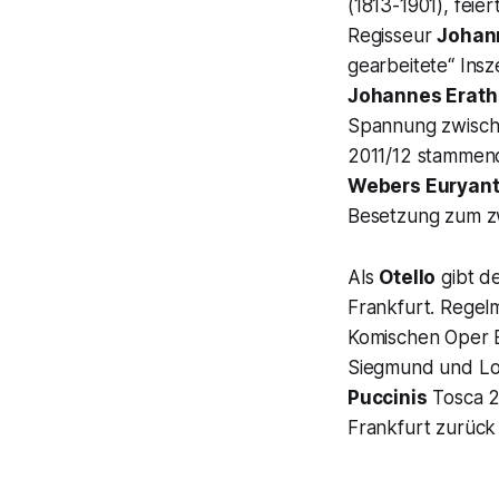
(1813-1901), feie
Regisseur
Johan
gearbeitete
“ Ins
Johannes Erath
Spannung zwischen
2011/12 stammend
Webers
Euryan
Besetzung zum z
Als
Otello
gibt d
Frankfurt. Regel
Komischen Oper B
Siegmund
und
L
Puccinis
Tosca
2
Frankfurt zurück 