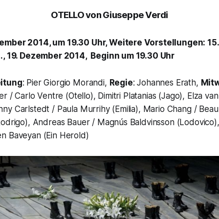
OTELLO
von Giuseppe Verdi
mber 2014, um 19.30 Uhr, Weitere Vorstellungen: 15.,
3., 19. Dezember 2014, Beginn um 19.30 Uhr
eitung
: Pier Giorgio Morandi,
Regie
: Johannes Erath,
Mit
er / Carlo Ventre (Otello), Dimitri Platanias (Jago), Elza v
y Carlstedt / Paula Murrihy (Emilia), Mario Chang / Beau
Rodrigo), Andreas Bauer / Magnús Baldvinsson (Lodovico)
n Baveyan (Ein Herold)