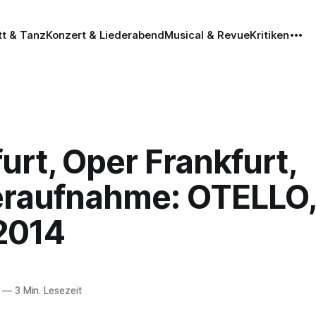
tt & Tanz
Konzert & Liederabend
Musical & Revue
Kritiken
urt, Oper Frankfurt,
raufnahme: OTELLO,
.2014
—
3 Min. Lesezeit