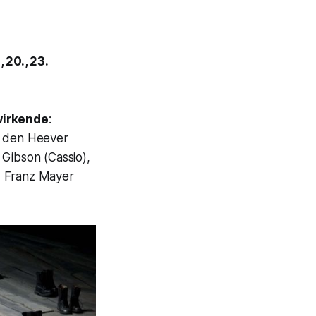
 20., 23.
wirkende
:
an den Heever
 Gibson (Cassio),
, Franz Mayer