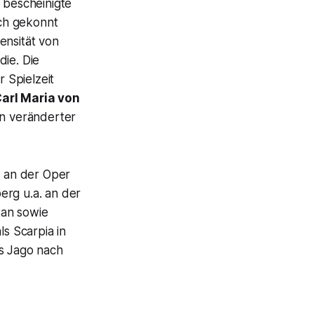
 bescheinigte
ch gekonnt
tensität von
ie. Die
r Spielzeit
arl Maria von
n veränderter
 an der Oper
erg u.a. an der
tan
sowie
als
Scarpia
in
s Jago nach