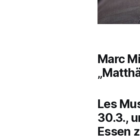
Marc Mi
„Matth
Les Mus
30.3., 
Essen z