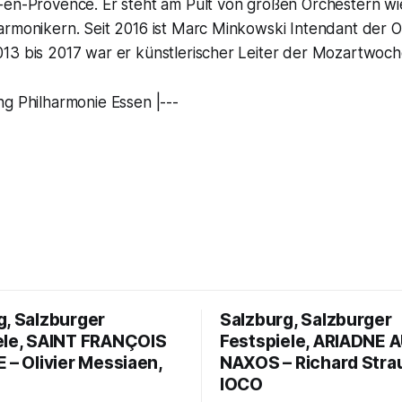
-en-Provence. Er steht am Pult von großen Orchestern wi
armonikern. Seit 2016 ist Marc Minkowski Intendant der O
13 bis 2017 war er künstlerischer Leiter der Mozartwoch
g Philharmonie Essen |---
g, Salzburger
Salzburg, Salzburger
ele, SAINT FRANÇOIS
Festspiele, ARIADNE 
 – Olivier Messiaen,
NAXOS – Richard Stra
IOCO