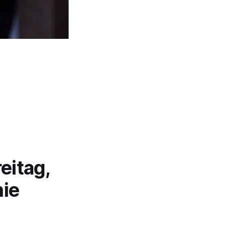
eitag,
nie