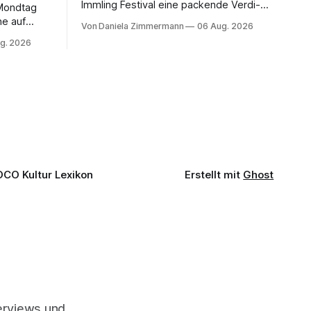
Immling Festival eine packende Verdi-
 Mondtag
Inszenierung zwischen Traum und
ne auf
Von Daniela Zimmermann
06 Aug. 2026
Wirklichkeit. Verena von Kerssenbrock
indet
g. 2026
verbindet psychologische Tiefe mit
sik.
starken Bildern, getragen von einem
fführung
spielfreudigen Ensemble und einer
Wiener
musikalisch überzeugenden
ibt der
Gesamtleistung.
OCO Kultur Lexikon
Erstellt mit
Ghost
terviews und