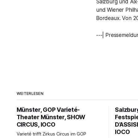
Salzburg und Aix
und Wiener Philh
Bordeaux. Von 20
---| Pressemeldun
WEITERLESEN
Münster, GOP Varieté-
Salzbur
Theater Münster, SHOW
Festspi
CIRCUS, IOCO
D’ASSISE
IOCO
Varieté trifft Zirkus Circus im GOP