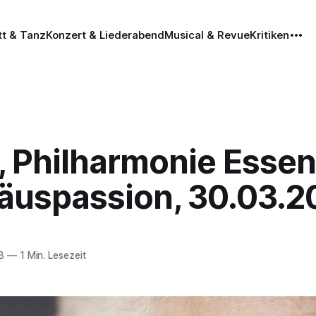
tt & Tanz
Konzert & Liederabend
Musical & Revue
Kritiken
, Philharmonie Essen
äuspassion, 30.03.2
8
—
1 Min. Lesezeit