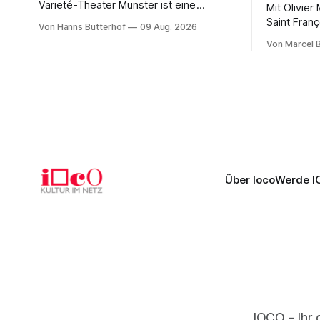
Varieté-Theater Münster ist eine
Mit Olivie
unterhaltsame Sommer-Schau für Jung
Saint Franç
Von Hanns Butterhof
09 Aug. 2026
und Alt Von Hanns Butterhof Wenn sich
Salzburger
Von Marcel 
im GOP Varieté-Theater Münster der
außergewö
Vorhang zur neuen Show Circus hebt,
Romeo Cast
erkundet wohl auch eine junge Frau, wie
bildgewalt
es ist, wenn der Zirkus ins Varieté
Pascal entf
kommt.
eindrucksvo
Franziskus
Über Ioco
Werde I
IOCO - Ihr 