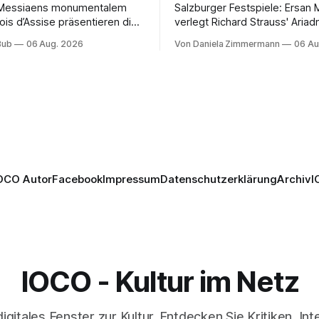
r Messiaens monumentalem
Salzburger Festspiele: Ersan
ois d’Assise präsentieren die
verlegt Richard Strauss' Ariad
 Festspiele einen
Naxos auf den Mars und verb
Bub
06 Aug. 2026
Von Daniela Zimmermann
06 Au
hnlichen Opernabend.
Science-Fiction mit Opernklas
ellucci gelingt eine
Musikalisch überzeugt die Au
ige Inszenierung, Maxime
mit starken Solisten und den 
altet die komplexe Partitur
Philharmonikern, szenisch ble
ll, Philippe Sly berührt als
zweite Akt jedoch hinter den
.
Erwartungen zurück.
OCO Autor
Facebook
Impressum
Datenschutzerklärung
Archiv
I
IOCO - Kultur im Netz
digitales Fenster zur Kultur. Entdecken Sie Kritiken, In