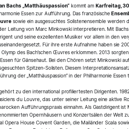
an Bachs „Matthäuspassion“
kommt am
Karfreitag, 3
lharmonie Essen zur Aufführung. Das französische
Ensemb
ouvre
sowie ein ausgesuchtes Solistenensemble werden d
er Leitung von Marc Minkowski interpretieren. Mit Bach
irigent und seine exzellenten Musiker vor allem in den v
useinandergesetzt. Für ihre erste Aufnahme haben sie 200
 Olymp des Bach’schen Œuvres erklommen. 2013 sorgten s
 Essen für Gänsehaut. Bei den Chören setzt Minkowski auf
gesuchten Spitzen-Solisten. Diesem Interpretationsansatz
ührung der „Matthäuspassion“ in der Philharmonie Essen t
hört zu den international profiliertesten Dirigenten. 19
ciens du Louvre, das unter seiner Leitung eine aktive Ro
arocken Aufführungspraxis einnahm. Als Gastdirigent ist
renommierten Opernhäusern und Konzertsälen der Welt zu
al Opera House Covent Garden, die Mailänder Scala sowie 