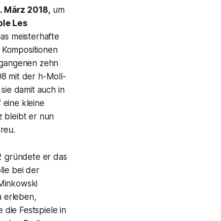
0. März 2018,
um
le Les
as meisterhafte
s Kompositionen
ergangenen zehn
8 mit der h-Moll-
ie damit auch in
 eine kleine
 bleibt er nun
reu.
82 gründete er das
lle bei der
 Minkowski
 erleben,
die Festspiele in